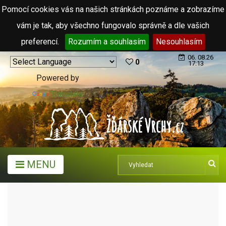
Pomocí cookies vás na našich stránkách poznáme a zobrazíme
vám je tak, aby všechno fungovalo správně a dle vašich
preferencí.
Rozumím a souhlasím
Nesouhlasím
06. 08.26
0
17:13
Powered by
Translate
MENU
TURISTICKÉ CÍLE
HISTORICKÉ DOMY