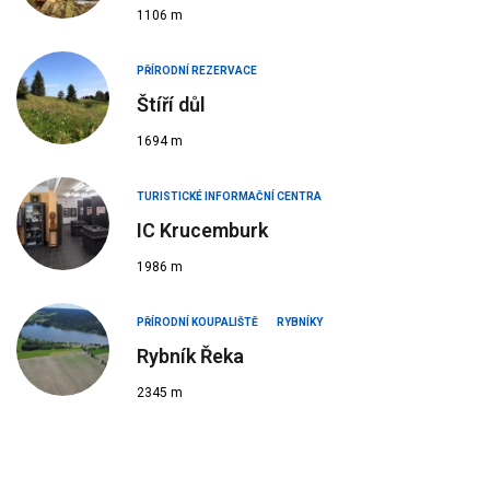
1106 m
PŘÍRODNÍ REZERVACE
Štíří důl
1694 m
TURISTICKÉ INFORMAČNÍ CENTRA
IC Krucemburk
1986 m
PŘÍRODNÍ KOUPALIŠTĚ
RYBNÍKY
Rybník Řeka
2345 m