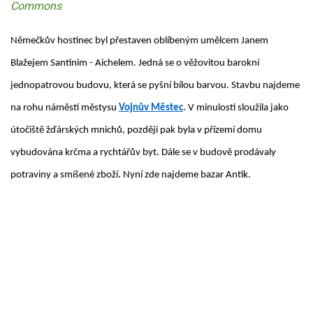
Commons
Němečkův hostinec byl přestaven oblíbeným umělcem Janem
Blažejem Santinim - Aichelem. Jedná se o věžovitou barokní
jednopatrovou budovu, která se pyšní bílou barvou. Stavbu najdeme
na rohu náměstí městysu
Vojnův Městec
. V minulosti sloužila jako
útočiště žďárských mnichů, později pak byla v přízemí domu
vybudována krčma a rychtářův byt. Dále se v budově prodávaly
potraviny a smíšené zboží. Nyní zde najdeme bazar Antik.