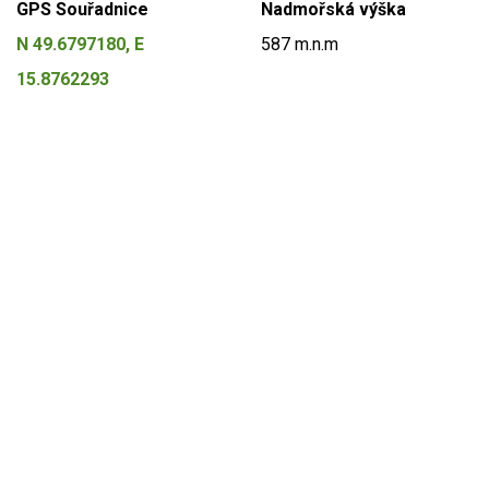
GPS Souřadnice
Nadmořská výška
N 49.6797180, E
587 m.n.m
15.8762293