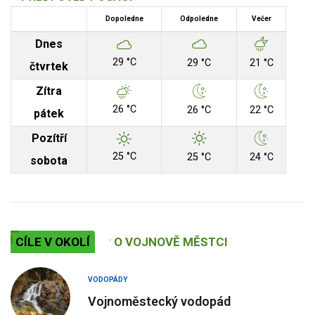
Dopoledne
Odpoledne
Večer
Dnes
29 °C
29 °C
21 °C
čtvrtek
Zítra
26 °C
26 °C
22 °C
pátek
Pozítří
25 °C
25 °C
24 °C
sobota
CÍLE V OKOLÍ
O VOJNOVĚ MĚSTCI
VODOPÁDY
Vojnoměstecký vodopád