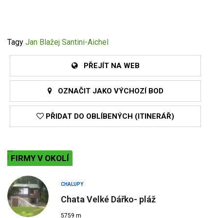
Tagy
Jan Blažej Santini-Aichel
PŘEJÍT NA WEB
OZNAČIT JAKO VÝCHOZÍ BOD
PŘIDAT DO OBLÍBENÝCH (ITINERÁŘ)
FIRMY V OKOLÍ
CHALUPY
Chata Velké Dářko- pláž
5759 m