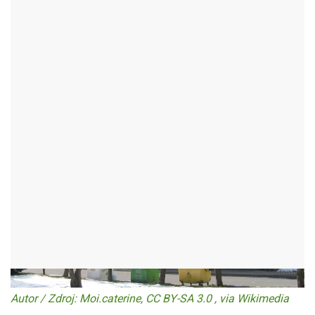
NĚMEČKŮV HOSTINEC
VOJNŮV MĚSTEC - OKR:ŽĎÁR NAD SÁZAVOU
Autor / Zdroj: Moi.caterine, CC BY-SA 3.0 , via Wikimedia