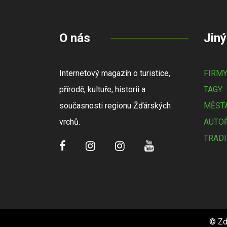
O nás
Jiný
Internetový magazín o turistice,
FIRM
přírodě, kultuře, historii a
TAGY
současnosti regionu Žďárských
MĚSTA
vrchů.
AUTOŘ
TRADI
© Zd