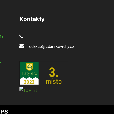
Kontakty
1)
redakce@zdarskevrchy.cz
E