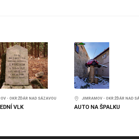
V - OKR:ŽĎÁR NAD SÁZAVOU
JIMRAMOV - OKR:ŽĎÁR NAD S
EDNÍ VLK
AUTO NA ŠPALKU