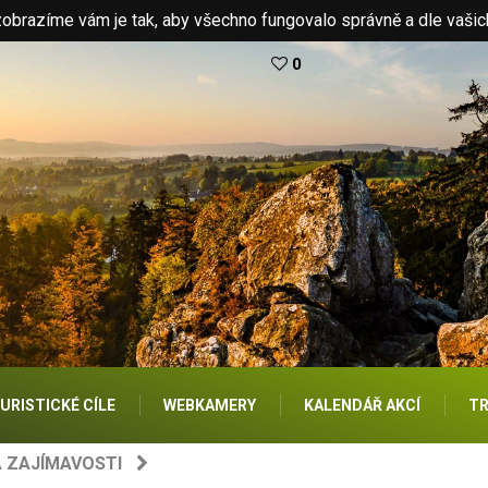
brazíme vám je tak, aby všechno fungovalo správně a dle vašic
0
URISTICKÉ CÍLE
WEBKAMERY
KALENDÁŘ AKCÍ
TR
A ZAJÍMAVOSTI