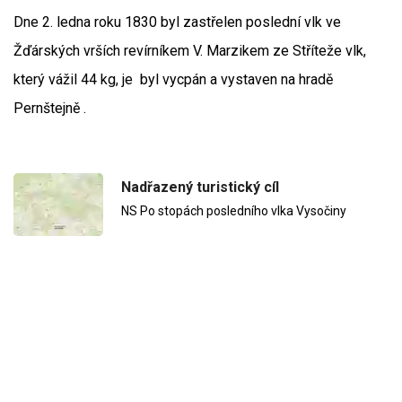
Dne 2. ledna roku 1830 byl zastřelen poslední vlk ve
Žďárských vrších revírníkem V. Marzikem ze Stříteže vlk,
který vážil 44 kg, je byl vycpán a vystaven na hradě
Pernštejně .
Nadřazený turistický cíl
NS Po stopách posledního vlka Vysočiny