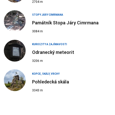
2704 m
STOPY JÁRY CIMRMANA
Památník Stopa Járy Cimrmana
3084 m
KURIOZITY A ZAJÍMAVOSTI
Odranecký meteorit
3206 m
KOPCE, SKÁLY, VRCHY
Pohledecká skála
3343 m