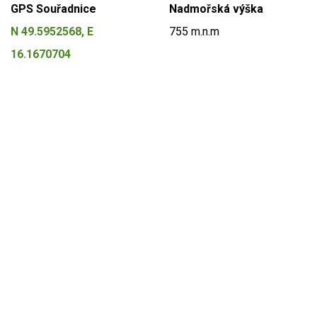
GPS Souřadnice
Nadmořská výška
N 49.5952568, E
755 m.n.m
16.1670704