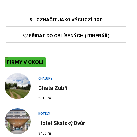
OZNAČIT JAKO VÝCHOZÍ BOD
PŘIDAT DO OBLÍBENÝCH (ITINERÁŘ)
FIRMY V OKOLÍ
CHALUPY
Chata Zubří
2613 m
HOTELY
Hotel Skalský Dvůr
3465 m