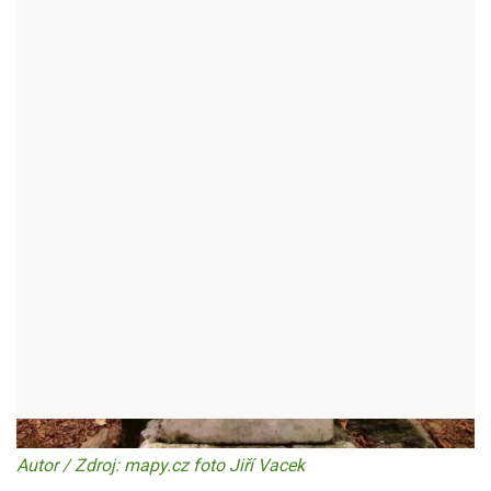
POSLEDNÍ VLK
VĚCOV - OKR:ŽĎÁR NAD SÁZAVOU
Autor / Zdroj: mapy.cz foto Jiří Vacek