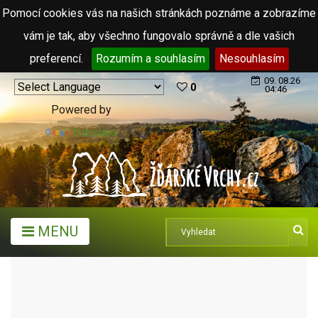
Pomocí cookies vás na našich stránkách poznáme a zobrazíme
vám je tak, aby všechno fungovalo správně a dle vašich
preferencí.
Rozumím a souhlasím
Nesouhlasím
09. 08.26
0
04:46
Powered by
Translate
MENU
TURISTICKÉ CÍLE
KURIOZITY A ZAJÍMAVOSTI