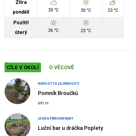
Zítra
30 °C
30 °C
23 °C
pondělí
Pozítří
26 °C
23 °C
úterý
CÍLE V OKOLÍ
O VĚCOVĚ
KURIOZITY A ZAJÍMAVOSTI
Pomník Broučků
691 m
LESNÍ A PŘÍRODNÍ BARY
Luční bar u dráčka Poplety