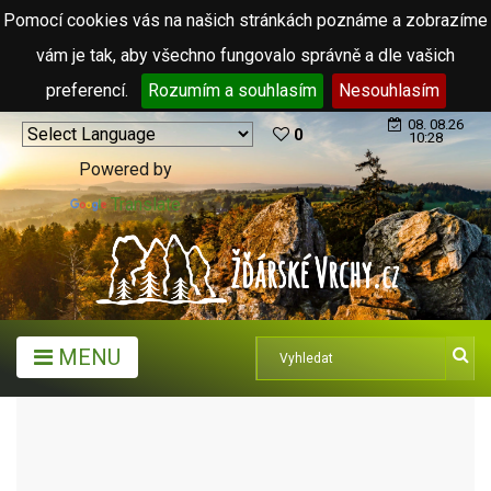
Pomocí cookies vás na našich stránkách poznáme a zobrazíme
vám je tak, aby všechno fungovalo správně a dle vašich
preferencí.
Rozumím a souhlasím
Nesouhlasím
08. 08.26
0
10:28
Powered by
Translate
MENU
TURISTICKÉ CÍLE
SOCHY MICHALA OLŠIAKA