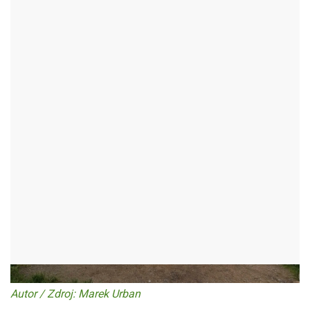
ZUBR
BYSTŘICE NAD PERNŠTEJNEM - OKR:ŽĎÁR NAD SÁZAVOU
Autor / Zdroj: Marek Urban