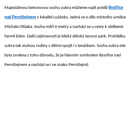
Majestátnou betonovou sochu zubra můžeme najít poblíž
Bystřice
nad Pernštejnem
v lokalitě Lužánky. Jedná se o dílo místního umělce
Michala Olšiaka. Socha měří 4 metry a nachází se u cesty k oblíbené
farmě Eden. Další zajímavostí je blízký dětský lanový park. Prohlídku
zubra tak mohou rodiny s dětmi spojit i s lanáčkem. Socha zubra zde
byla zvolena z toho důvodu, že je hlavním symbolem Bystřice nad
Pernštejnem a nachází se i ve znaku Pernštejnů.