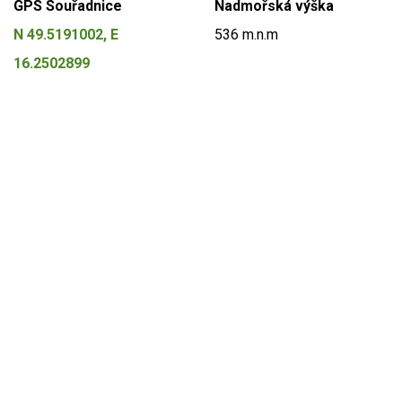
GPS Souřadnice
Nadmořská výška
N 49.5191002, E
536 m.n.m
16.2502899