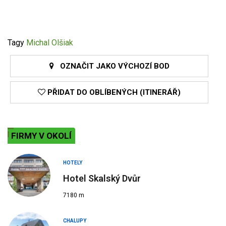
Tagy
Michal Olšiak
OZNAČIT JAKO VÝCHOZÍ BOD
PŘIDAT DO OBLÍBENÝCH (ITINERÁŘ)
FIRMY V OKOLÍ
HOTELY
Hotel Skalský Dvůr
7180 m
CHALUPY