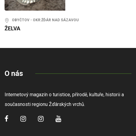
OBYČTOV - OKR:ŽĎÁR NAD SÁZAVOU
ŽELVA
O nás
Internetový magazín o turistice, přírodě, kultuře, historii a
současnosti regionu Žďárských vrchů.