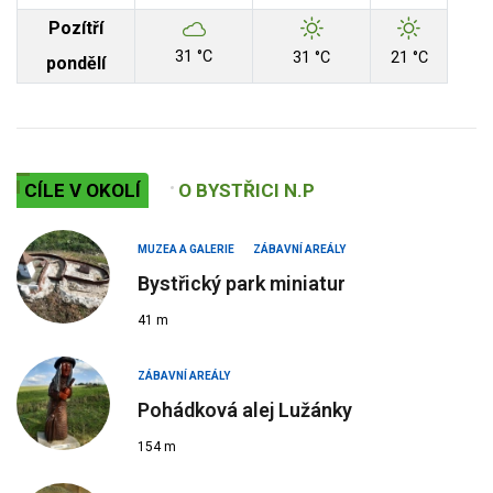
Pozítří
31 °C
31 °C
21 °C
pondělí
CÍLE V OKOLÍ
O BYSTŘICI N.P
MUZEA A GALERIE
ZÁBAVNÍ AREÁLY
Bystřický park miniatur
41 m
ZÁBAVNÍ AREÁLY
Pohádková alej Lužánky
154 m