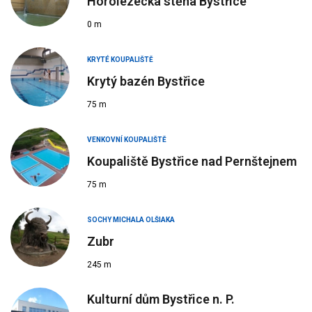
Horolezecká stěna Bystřice
0 m
KRYTÉ KOUPALIŠTĚ
Krytý bazén Bystřice
75 m
VENKOVNÍ KOUPALIŠTĚ
Koupaliště Bystřice nad Pernštejnem
75 m
SOCHY MICHALA OLŠIAKA
Zubr
245 m
Kulturní dům Bystřice n. P.