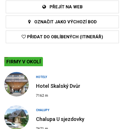
PŘEJÍT NA WEB
OZNAČIT JAKO VÝCHOZÍ BOD
PŘIDAT DO OBLÍBENÝCH (ITINERÁŘ)
FIRMY V OKOLÍ
HOTELY
Hotel Skalský Dvůr
7162 m
CHALUPY
Chalupa U sjezdovky
7671 m