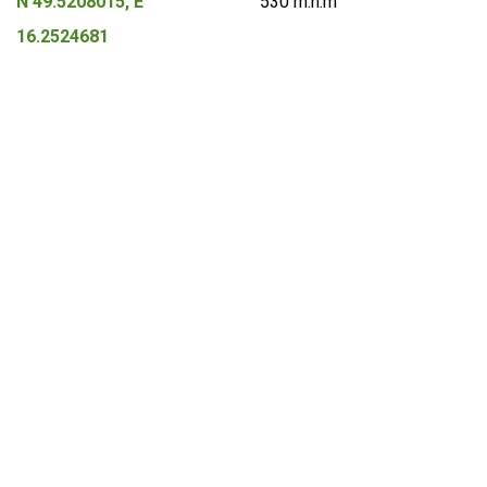
N 49.5208015, E
530 m.n.m
16.2524681