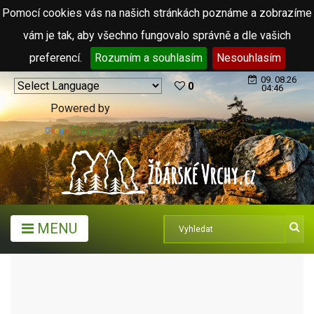
Pomocí cookies vás na našich stránkách poznáme a zobrazíme
vám je tak, aby všechno fungovalo správně a dle vašich
preferencí.
Rozumím a souhlasím
Nesouhlasím
09. 08.26
0
04:46
Powered by
Translate
MENU
TURISTICKÉ CÍLE
SPORTOVNÍ A REKREAČNÍ AREÁLY