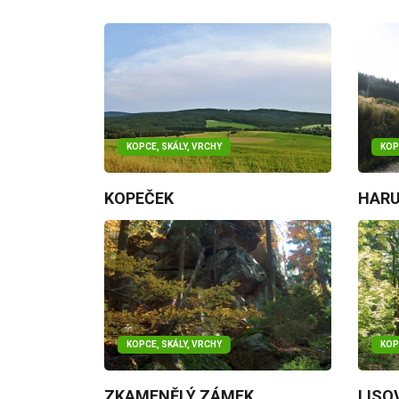
KOPCE, SKÁLY, VRCHY
KOP
KOPEČEK
HARU
KOPCE, SKÁLY, VRCHY
KOP
ZKAMENĚLÝ ZÁMEK
LISO