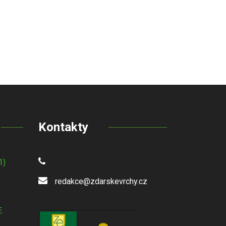
Kontakty
1)
redakce@zdarskevrchy.cz
E