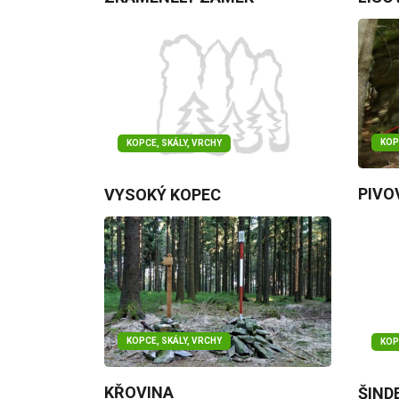
KOP
KOPCE, SKÁLY, VRCHY
PIVO
VYSOKÝ KOPEC
KOPCE, SKÁLY, VRCHY
KOP
KŘOVINA
ŠIND