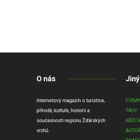
O nás
Jiný
Internetový magazín o turistice,
FIRM
přírodě, kultuře, historii a
TAGY
současnosti regionu Žďárských
MĚSTA
vrchů.
AUTOŘ