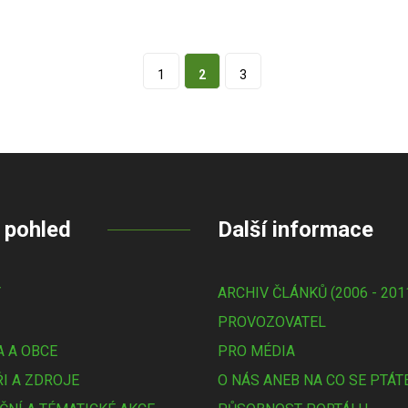
1
2
3
 pohled
Další informace
Y
ARCHIV ČLÁNKŮ (2006 - 201
PROVOZOVATEL
 A OBCE
PRO MÉDIA
I A ZDROJE
O NÁS ANEB NA CO SE PTÁT