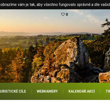
brazíme vám je tak, aby všechno fungovalo správně a dle vašic
0
URISTICKÉ CÍLE
WEBKAMERY
KALENDÁŘ AKCÍ
TR