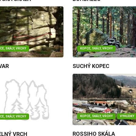
CE, SKÁLY, VRCHY
KOPCE, SKÁLY, VRCHY
VAR
SUCHÝ KOPEC
KOPCE, SKÁLY, VRCHY
VYHLÍDKY
CE, SKÁLY, VRCHY
ROSSIHO SKÁLA
ELNÝ VRCH