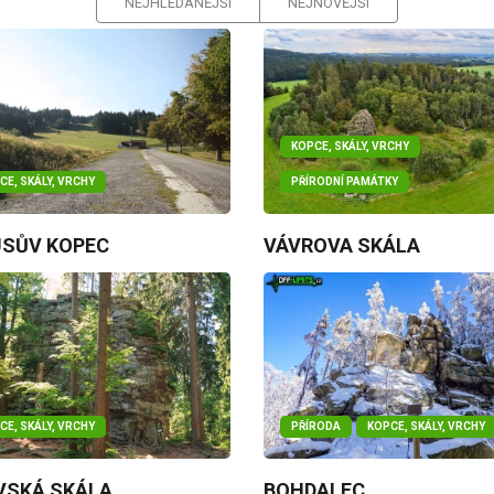
NEJHLEDANĚJŠÍ
NEJNOVĚJŠÍ
KOPCE, SKÁLY, VRCHY
CE, SKÁLY, VRCHY
PŘÍRODNÍ PAMÁTKY
SŮV KOPEC
VÁVROVA SKÁLA
CE, SKÁLY, VRCHY
PŘÍRODA
KOPCE, SKÁLY, VRCHY
VSKÁ SKÁLA
BOHDALEC