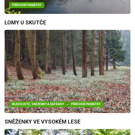
PŘÍRODNÍ PAMÁTKY
LOMY U SKUTČE
BLEDULIŠTĚ, SNĚŽENKY A ŠAFRÁNY
PŘÍRODNÍ PAMÁTKY
SNĚŽENKY VE VYSOKÉM LESE