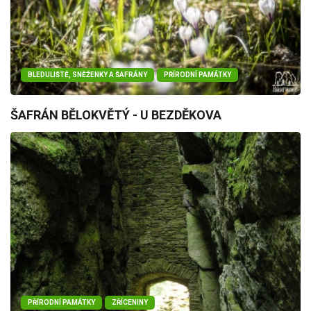
BLEDULIŠTĚ, SNĚŽENKY A ŠAFRÁNY
PŘÍRODNÍ PAMÁTKY
ŠAFRÁN BĚLOKVĚTÝ - U BEZDĚKOVA
PŘÍRODNÍ PAMÁTKY
ZŘÍCENINY