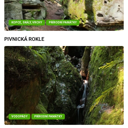
KOPCE, SKÁLY, VRCHY
PŘÍRODNÍ PAMÁTKY
PIVNICKÁ ROKLE
VODOPÁDY
PŘÍRODNÍ PAMÁTKY