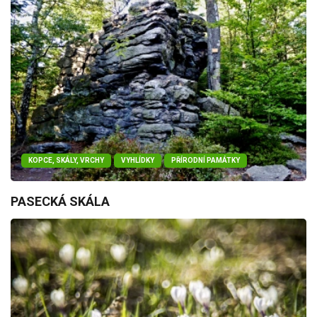
KOPCE, SKÁLY, VRCHY
VYHLÍDKY
PŘÍRODNÍ PAMÁTKY
PASECKÁ SKÁLA