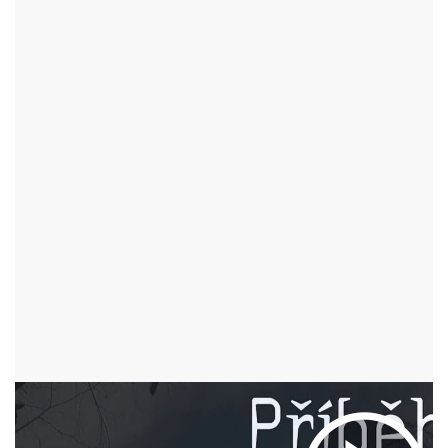
TURISTICKÉ CÍLE
VYHLÍDKY
TURISTICKÉ CÍLE
PŘÍRODNÍ PAMÁTKY
PASECKÁ SKÁLA
NOVÉ MĚSTO NA MORAVĚ - OKR:ŽĎÁR NAD SÁZAVOU