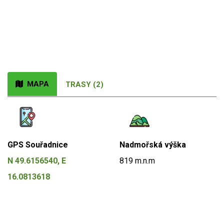
MAPA
TRASY (2)
GPS Souřadnice
Nadmořská výška
N 49.6156540, E
819 m.n.m
16.0813618