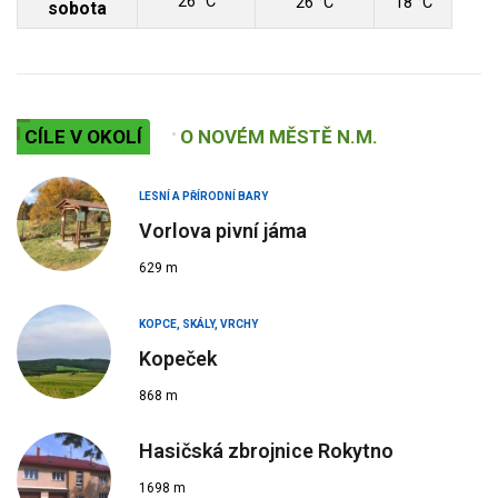
26 °C
26 °C
18 °C
sobota
CÍLE V OKOLÍ
O NOVÉM MĚSTĚ N.M.
LESNÍ A PŘÍRODNÍ BARY
Vorlova pivní jáma
629 m
KOPCE, SKÁLY, VRCHY
Kopeček
868 m
Hasičská zbrojnice Rokytno
1698 m