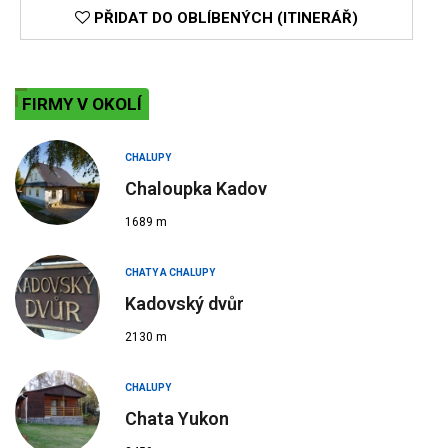
PŘIDAT DO OBLÍBENÝCH (ITINERÁŘ)
FIRMY V OKOLÍ
CHALUPY
Chaloupka Kadov
1689 m
CHATY A CHALUPY
Kadovský dvůr
2130 m
CHALUPY
Chata Yukon