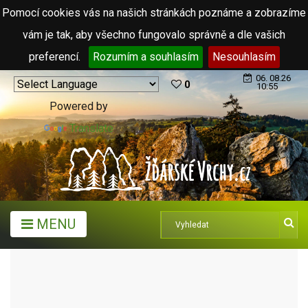
Pomocí cookies vás na našich stránkách poznáme a zobrazíme
vám je tak, aby všechno fungovalo správně a dle vašich
preferencí.
Rozumím a souhlasím
Nesouhlasím
06. 08.26
0
10:55
Powered by
Translate
MENU
TURISTICKÉ CÍLE
KOPCE, SKÁLY, VRCHY