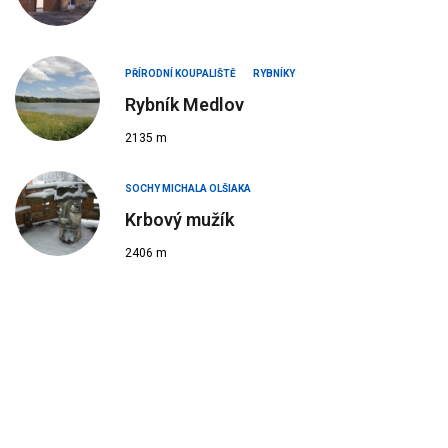
PŘÍRODNÍ KOUPALIŠTĚ
RYBNÍKY
Rybník Medlov
2135 m
SOCHY MICHALA OLŠIAKA
Krbový mužík
2406 m