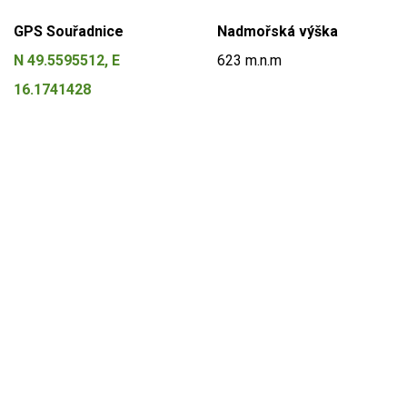
GPS Souřadnice
Nadmořská výška
N 49.5595512, E
623 m.n.m
16.1741428