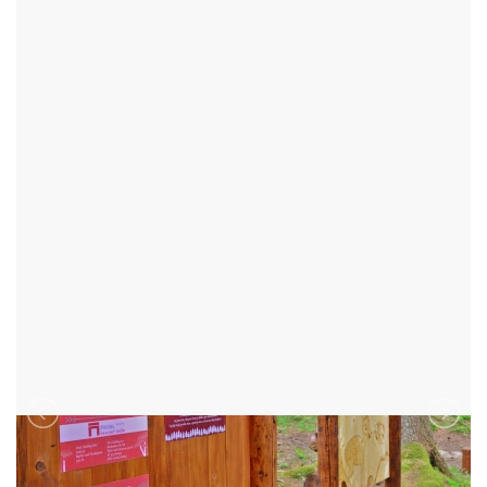
LESNÍ BAR U VÍLY HELENKY
LÍSEK - OKR:ŽĎÁR NAD SÁZAVOU