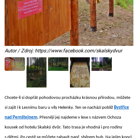
Autor / Zdroj: https://www.facebook.com/skalskydvur
Chcete-li si dopřát pohodovou procházku krásnou přírodou, můžete
si zajít i k Lesnímu baru u víly Helenky. Ten se nachází poblíž
Bystřice
nad Pernštejnem
.
Přesněji jej najdeme v lese s názvem Ochoza
kousek od hotelu Skalský dvůr. Tato trasa je vhodná i pro rodiny
s dětmi. Po cestě se můžete zabavit např. sběrem hub. Na jejím konci