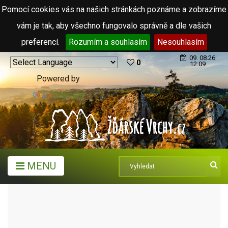
Pomocí cookies vás na našich stránkách poznáme a zobrazíme
vám je tak, aby všechno fungovalo správně a dle vašich
preferencí.
Rozumím a souhlasím
Nesouhlasím
09. 08.26
0
12:09
Powered by
Translate
MENU
TURISTICKÉ CÍLE
LESNÍ A PŘÍRODNÍ BARY