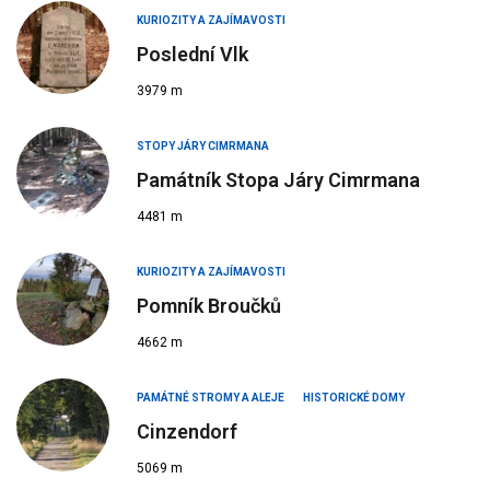
KURIOZITY A ZAJÍMAVOSTI
Poslední Vlk
3979 m
STOPY JÁRY CIMRMANA
Památník Stopa Járy Cimrmana
4481 m
KURIOZITY A ZAJÍMAVOSTI
Pomník Broučků
4662 m
PAMÁTNÉ STROMY A ALEJE
HISTORICKÉ DOMY
Cinzendorf
5069 m