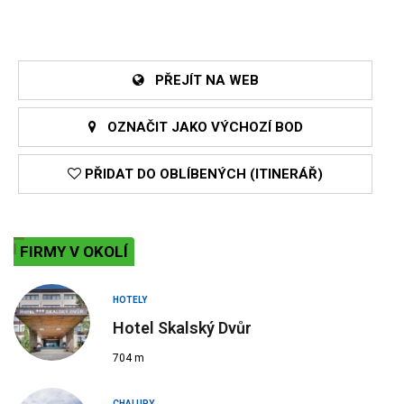
PŘEJÍT NA WEB
OZNAČIT JAKO VÝCHOZÍ BOD
PŘIDAT DO OBLÍBENÝCH (ITINERÁŘ)
FIRMY V OKOLÍ
HOTELY
Hotel Skalský Dvůr
704 m
CHALUPY