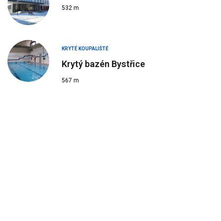
532 m
KRYTÉ KOUPALIŠTĚ
Krytý bazén Bystřice
567 m