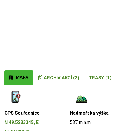
MAPA
ARCHIV AKCÍ (2)
TRASY (1)
GPS Souřadnice
Nadmořská výška
N 49.5233345, E
537 m.n.m