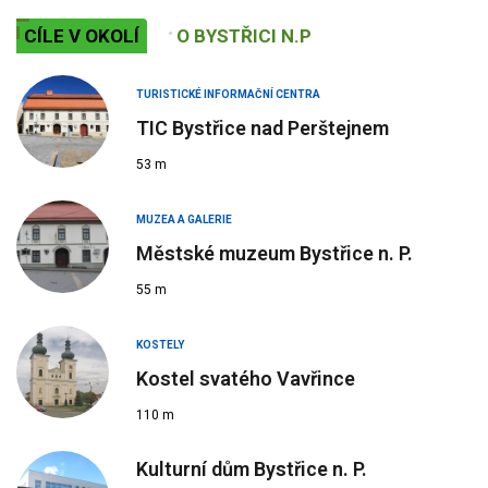
CÍLE V OKOLÍ
O BYSTŘICI N.P
TURISTICKÉ INFORMAČNÍ CENTRA
TIC Bystřice nad Perštejnem
53 m
MUZEA A GALERIE
Městské muzeum Bystřice n. P.
55 m
KOSTELY
Kostel svatého Vavřince
110 m
Kulturní dům Bystřice n. P.