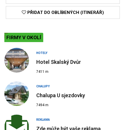
PŘIDAT DO OBLÍBENÝCH (ITINERÁŘ)
FIRMY V OKOLÍ
HOTELY
Hotel Skalský Dvůr
7411 m
CHALUPY
Chalupa U sjezdovky
7494 m
REKLAMA
Zde může být vaše reklama