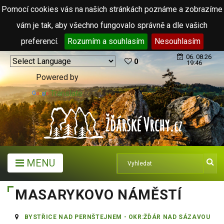
Pomocí cookies vás na našich stránkách poznáme a zobrazíme
vám je tak, aby všechno fungovalo správně a dle vašich
preferencí.
Rozumím a souhlasím
Nesouhlasím
06. 08.26
0
19:46
Powered by
Translate
MENU
MASARYKOVO NÁMĚSTÍ
BYSTŘICE NAD PERNŠTEJNEM - OKR:ŽĎÁR NAD SÁZAVOU