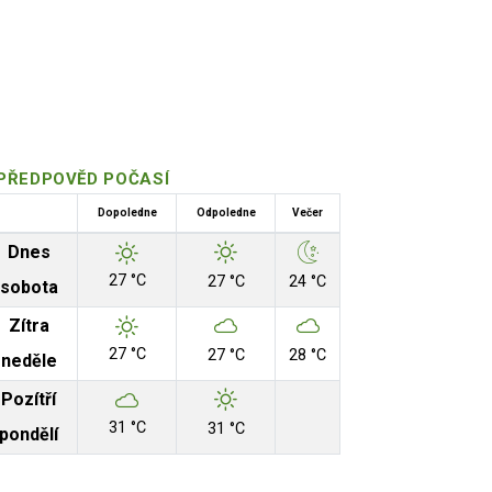
PŘEDPOVĚD POČASÍ
Dopoledne
Odpoledne
Večer
Dnes
27 °C
27 °C
24 °C
sobota
Zítra
27 °C
27 °C
28 °C
neděle
Pozítří
31 °C
31 °C
pondělí