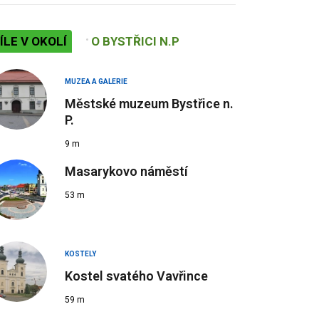
ÍLE V OKOLÍ
O BYSTŘICI N.P
MUZEA A GALERIE
Městské muzeum Bystřice n.
P.
9 m
Masarykovo náměstí
53 m
KOSTELY
Kostel svatého Vavřince
59 m