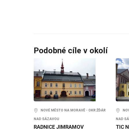
Podobné cíle v okolí
NOVÉ MĚSTO NA MORAVĚ - OKR:ŽĎÁR
NOVÉ
NAD SÁZAVOU
NAD S
RADNICE JIMRAMOV
TIC 