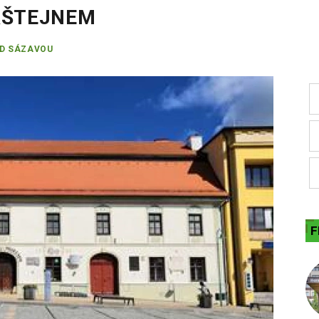
ERŠTEJNEM
AD SÁZAVOU
F