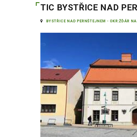
TIC BYSTŘICE NAD P
BYSTŘICE NAD PERNŠTEJNEM - OKR:ŽĎÁR N