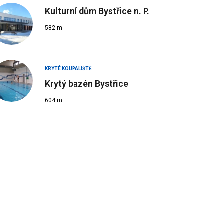
Kulturní dům Bystřice n. P.
582 m
KRYTÉ KOUPALIŠTĚ
Krytý bazén Bystřice
604 m