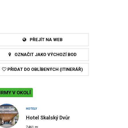
PŘEJÍT NA WEB
OZNAČIT JAKO VÝCHOZÍ BOD
PŘIDAT DO OBLÍBENÝCH (ITINERÁŘ)
IRMY V OKOLÍ
HOTELY
Hotel Skalský Dvůr
7461 m