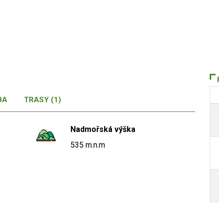
BA
TRASY (1)
Nadmořská výška
535 m.n.m