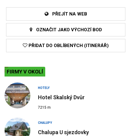
PŘEJÍT NA WEB
OZNAČIT JAKO VÝCHOZÍ BOD
PŘIDAT DO OBLÍBENÝCH (ITINERÁŘ)
FIRMY V OKOLÍ
HOTELY
Hotel Skalský Dvůr
7215 m
CHALUPY
Chalupa U sjezdovky