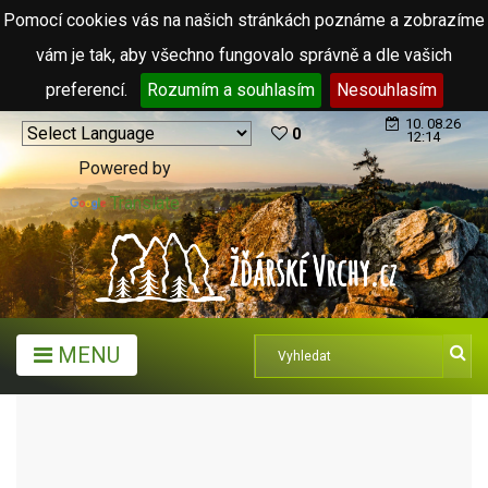
Pomocí cookies vás na našich stránkách poznáme a zobrazíme
vám je tak, aby všechno fungovalo správně a dle vašich
preferencí.
Rozumím a souhlasím
Nesouhlasím
10. 08.26
0
12:14
Powered by
Translate
MENU
TURISTICKÉ CÍLE
KRYTÉ KOUPALIŠTĚ