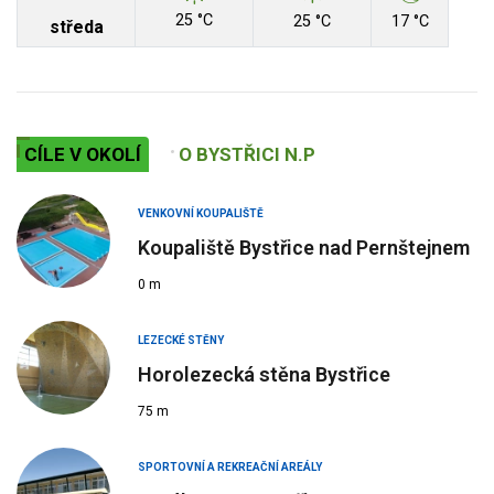
25 °C
25 °C
17 °C
středa
CÍLE V OKOLÍ
O BYSTŘICI N.P
VENKOVNÍ KOUPALIŠTĚ
Koupaliště Bystřice nad Pernštejnem
0 m
LEZECKÉ STĚNY
Horolezecká stěna Bystřice
75 m
SPORTOVNÍ A REKREAČNÍ AREÁLY