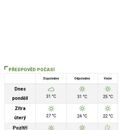
PŘEDPOVĚD POČASÍ
Dopoledne
Odpoledne
Večer
Dnes
31 °C
31 °C
25 °C
pondělí
Zítra
27 °C
24 °C
22 °C
úterý
Pozítří