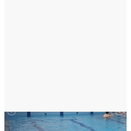
KRYTÝ BAZÉN BYSTŘICE
BYSTŘICE NAD PERNŠTEJNEM - OKR:ŽĎÁR NAD SÁZAVOU