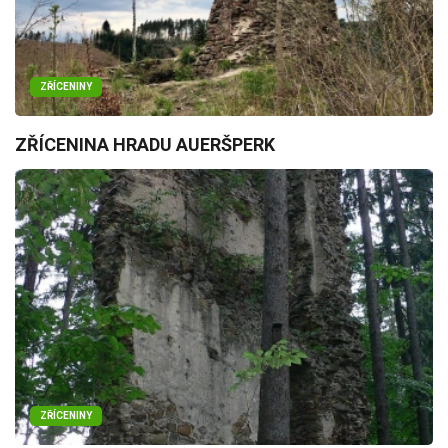
ZŘÍCENINY
ZŘÍCENINA HRADU AUERŠPERK
ZŘÍCENINY