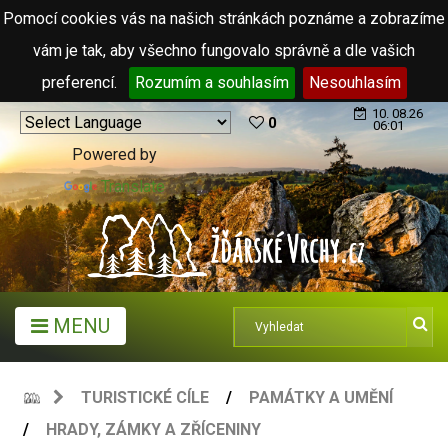
Pomocí cookies vás na našich stránkách poznáme a zobrazíme
vám je tak, aby všechno fungovalo správně a dle vašich
preferencí.
Rozumím a souhlasím
Nesouhlasím
10. 08.26
0
06:01
Powered by
Translate
MENU
TURISTICKÉ CÍLE
PAMÁTKY A UMĚNÍ
HRADY, ZÁMKY A ZŘÍCENINY