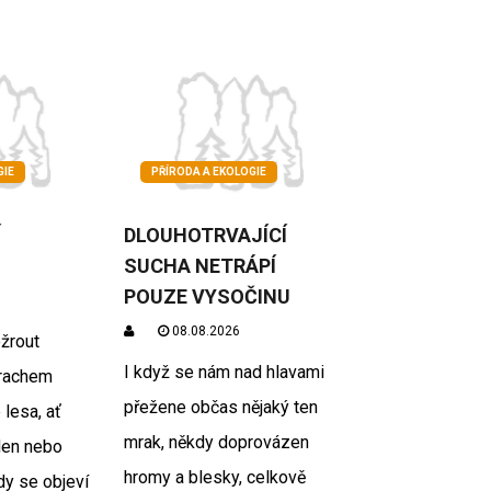
GIE
PŘÍRODA A EKOLOGIE
Í
DLOUHOTRVAJÍCÍ
SUCHA NETRÁPÍ
POUZE VYSOČINU
08.08.2026
ožrout
I když se nám nad hlavami
trachem
přežene občas nějaký ten
 lesa, ať
mrak, někdy doprovázen
eden nebo
hromy a blesky, celkově
dy se objeví