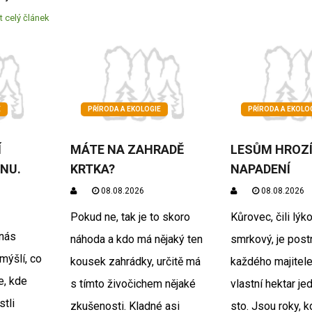
t celý článek
E
PŘÍRODA A EKOLOGIE
PŘÍRODA A EKOLO
Í
MÁTE NA ZAHRADĚ
LESŮM HROZ
NU.
KRTKA?
NAPADENÍ
08.08.2026
08.08.2026
Pokud ne, tak je to skoro
Kůrovec, čili lýk
 nás
náhoda a kdo má nějaký ten
smrkový, je pos
mýšlí, co
kousek zahrádky, určitě má
každého majitele
e, kde
s tímto živočichem nějaké
vlastní hektar j
stli
zkušenosti. Kladné asi
sto. Jsou roky, k