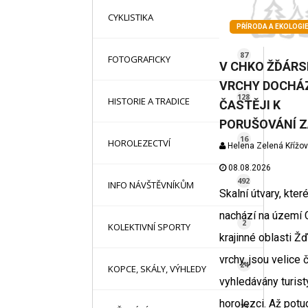
16
CYKLISTIKA
PŘÍRODA A EKOLOGI
87
FOTOGRAFICKY
V CHKO ŽĎÁRS
VRCHY DOCHÁZ
128
HISTORIE A TRADICE
ČASTĚJI K
PORUŠOVÁNÍ 
16
HOROLEZECTVÍ
Helena Zelená Křížo
08.08.2026
492
INFO NÁVŠTĚVNÍKŮM
Skalní útvary, kter
nachází na území 
2
KOLEKTIVNÍ SPORTY
krajinné oblasti Ž
vrchy, jsou velice 
24
KOPCE, SKÁLY, VÝHLEDY
vyhledávány turisty
horolezci. Až potu
23