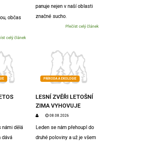
panuje nejen v naší oblasti
značné sucho.
rou, občas
Přečíst celý článek
íst celý článek
GIE
PŘÍRODA A EKOLOGIE
LETOS
LESNÍ ZVĚŘI LETOŠNÍ
ZIMA VYHOVUJE
08.08.2026
s námi dělá
Leden se nám přehoupl do
a dává
druhé poloviny a už je všem