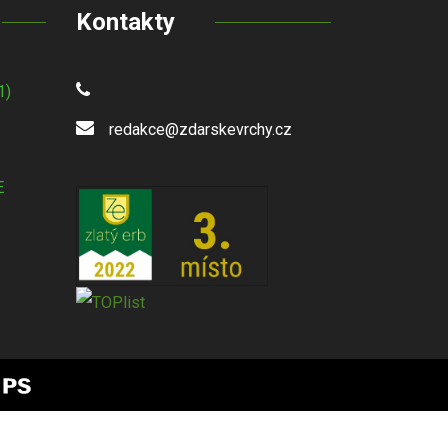
Kontakty
1)
redakce@zdarskevrchy.cz
E