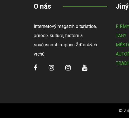
O nás
Jiný
Internetový magazín o turistice,
FIRM
přírodě, kultuře, historii a
TAGY
současnosti regionu Žďárských
MĚSTA
vrchů.
AUTOŘ
TRADI
© Zd