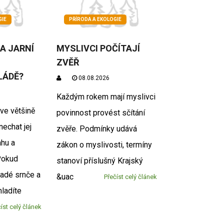
GIE
PŘÍRODA A EKOLOGIE
A JARNÍ
MYSLIVCI POČÍTAJÍ
ZVĚŘ
LÁDĚ?
08.08.2026
Každým rokem mají myslivci
 ve většině
povinnost provést sčítání
nechat jej
zvěře. Podmínky udává
hu a
zákon o myslivosti, termíny
Pokud
stanoví příslušný Krajský
ladé srnče a
&uac
Přečíst celý článek
hladíte
íst celý článek