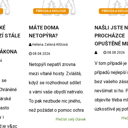
E
PŘÍRODA A EKOLOGIE
PŘÍRODA A EKOLO
KÉ
MÁTE DOMA
NAŠLI JSTE N
Í STÁLE
NETOPÝRA?
PROCHÁZCE
OPUŠTĚNÉ M
Helena Zelená Křížová
ZÁKONA
08.08.2026
08.08.2026
vá
V tom případě je
Netopýři nepatří zrovna
případů nejlepší 
mezi vítané hosty. Zvláště,
é se
bez vašeho zása
když se rozhodnout sdílet
Chráněné
nevšímat si ho. 
s vámi vaše obydlí natrvalo.
ďárské
objevíte třeba m
To pak nezbude nic jiného,
často
úzkostlivě jej po
než požádat o pomoc ochra
 i
Přeč
Přečíst celý článek
d je v&sc