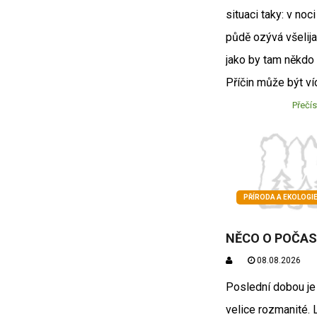
situaci taky: v noc
půdě ozývá všelija
jako by tam někdo 
Příčin může být víc
Přečís
PŘÍRODA A EKOLOGI
NĚCO O POČAS
08.08.2026
Poslední dobou je
velice rozmanité. 