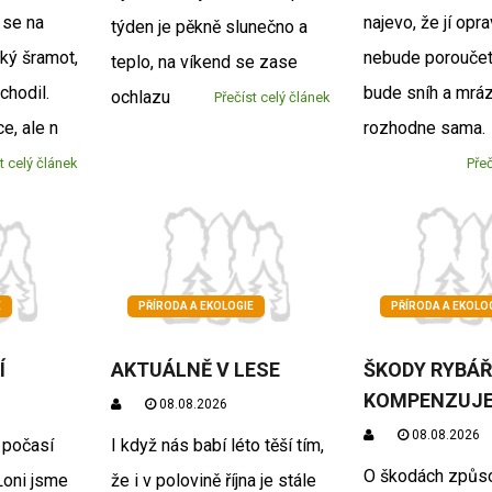
i se na
najevo, že jí opr
týden je pěkně slunečno a
ký šramot,
nebude poroučet.
teplo, na víkend se zase
chodil.
bude sníh a mráz
ochlazu
Přečíst celý článek
e, ale n
rozhodne sama.
t celý článek
Přeč
E
PŘÍRODA A EKOLOGIE
PŘÍRODA A EKOLO
Í
AKTUÁLNĚ V LESE
ŠKODY RYBÁ
KOMPENZUJE
08.08.2026
08.08.2026
 počasí
I když nás babí léto těší tím,
O škodách způs
Loni jsme
že i v polovině října je stále