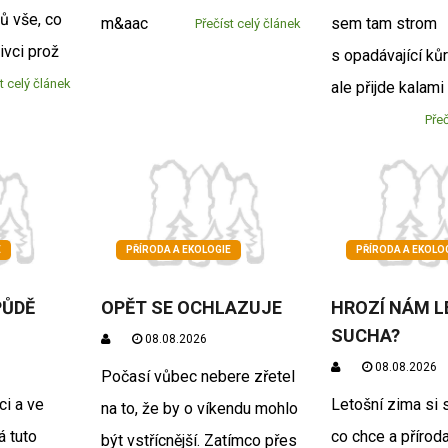
ů vše, co
m&aac
sem tam strom
Přečíst celý článek
ivci prož
s opadávající ků
t celý článek
ale přijde kalami
Přeč
E
PŘÍRODA A EKOLOGIE
PŘÍRODA A EKOLO
PŮDĚ
OPĚT SE OCHLAZUJE
HROZÍ NÁM 
SUCHA?
08.08.2026
08.08.2026
Počasí vůbec nebere zřetel
ci a ve
Letošní zima si 
na to, že by o víkendu mohlo
á tuto
co chce a přírod
být vstřícnější. Zatímco přes