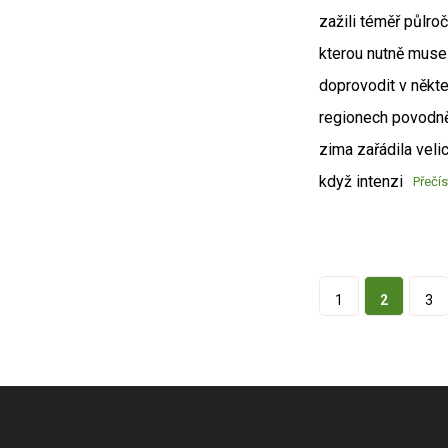
zažili téměř půlroč
kterou nutně muse
doprovodit v někt
regionech povodně
zima zařádila velic
když intenzi
Přečís
1
2
3