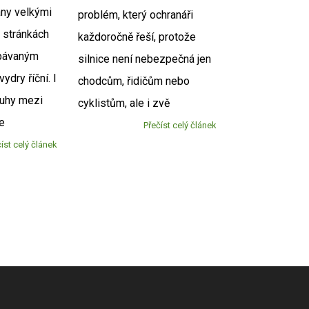
ny velkými
problém, který ochranáři
o stránkách
každoročně řeší, protože
obávaným
silnice není nebezpečná jen
ydry říční. I
chodcům, řidičům nebo
ruhy mezi
cyklistům, ale i zvě
je
Přečíst celý článek
íst celý článek