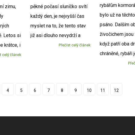
rybářům kormorá
ní zimu,
pěkné počasí sluníčko svítí
bylo už na těcht
ly
každý den, je nejvyšší čas
psáno. Dalším 
erých
myslet na to, že tento stav
živočichem jsou v
. Letos si
již asi dlouho nevydrží a
když patří oba d
e krátce, i
Přečíst celý článek
chráněné, rybáři 
t celý článek
Přeč
4
5
6
7
8
9
10
11
12