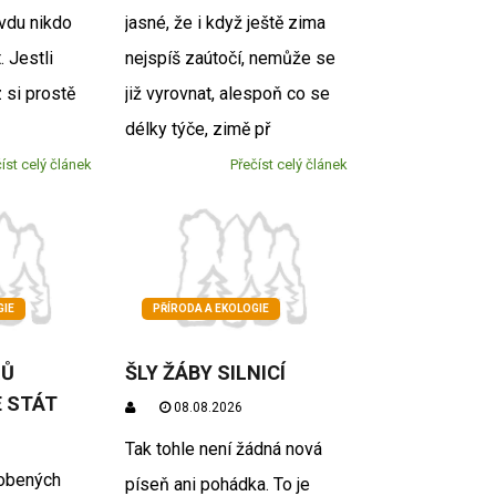
avdu nikdo
jasné, že i když ještě zima
 Jestli
nejspíš zaútočí, nemůže se
 si prostě
již vyrovnat, alespoň co se
délky týče, zimě př
íst celý článek
Přečíst celý článek
GIE
PŘÍRODA A EKOLOGIE
ŘŮ
ŠLY ŽÁBY SILNICÍ
 STÁT
08.08.2026
Tak tohle není žádná nová
obených
píseň ani pohádka. To je