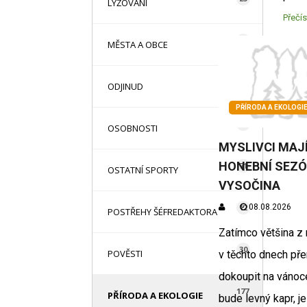
LYŽOVÁNÍ
Přečís
31
MĚSTA A OBCE
13
ODJINUD
PŘÍRODA A EKOLOGI
42
OSOBNOSTI
MYSLIVCI MAJ
HONEBNÍ SEZÓ
71
OSTATNÍ SPORTY
VYSOČINA
08.08.2026
12
POSTŘEHY ŠÉFREDAKTORA
Zatímco většina z
30
POVĚSTI
v těchto dnech pře
dokoupit na vánoc
177
PŘÍRODA A EKOLOGIE
bude levný kapr, je