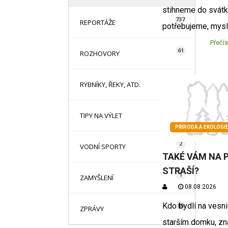
stihneme do svátk
737
REPORTÁŽE
potřebujeme, mysl
Přečís
61
ROZHOVORY
14
RYBNÍKY, ŘEKY, ATD.
78
TIPY NA VÝLET
PŘÍRODA A EKOLOGI
2
VODNÍ SPORTY
TAKÉ VÁM NA 
STRAŠÍ?
1
ZAMYŠLENÍ
08.08.2026
Kdo bydlí na vesni
85
ZPRÁVY
starším domku, zn