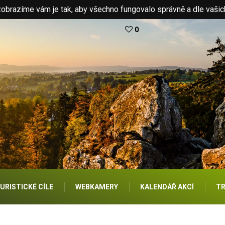
brazíme vám je tak, aby všechno fungovalo správně a dle vašic
0
URISTICKÉ CÍLE
WEBKAMERY
KALENDÁŘ AKCÍ
TR