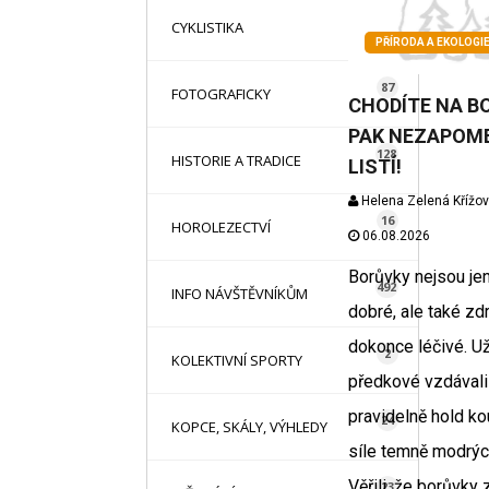
16
CYKLISTIKA
PŘÍRODA A EKOLOGI
87
FOTOGRAFICKY
CHODÍTE NA B
PAK NEZAPOM
128
HISTORIE A TRADICE
LISTÍ!
Helena Zelená Křížo
16
HOROLEZECTVÍ
06.08.2026
Borůvky nejsou j
492
INFO NÁVŠTĚVNÍKŮM
dobré, ale také zd
dokonce léčivé. Už
2
KOLEKTIVNÍ SPORTY
předkové vzdávali
pravidelně hold k
24
KOPCE, SKÁLY, VÝHLEDY
síle temně modrýc
Věřili, že borůvky 
23