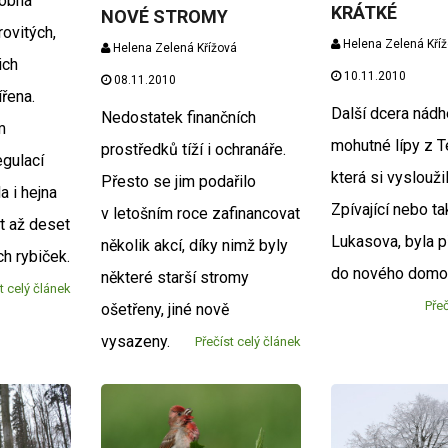
robná
KRÁTKÉ
NOVÉ STROMY
rovitých,
Helena Zelená Kří
Helena Zelená Křížová
ich
10.11.2010
08.11.2010
řena.
Další dcera nádh
Nedostatek finančních
m
mohutné lípy z T
prostředků tíží i ochranáře.
egulací
která si vyslouži
Přesto se jim podařilo
a i hejna
Zpívající nebo t
v letošním roce zafinancovat
t až deset
Lukasova, byla 
několik akcí, díky nimž byly
h rybiček.
do nového dom
některé starší stromy
t celý článek
Přeč
ošetřeny, jiné nově
vysazeny.
Přečíst celý článek