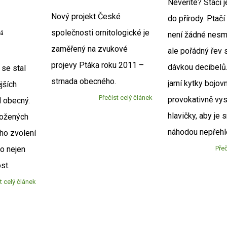
Nevěříte? Stačí je
Nový projekt České
do přírody. Ptačí 
společnosti ornitologické je
vá
není žádné nesmě
zaměřený na zvukové
ale pořádný řev 
projevy Ptáka roku 2011 –
dávkou decibelů.
se stal
strnada obecného.
jarní kytky bojov
jších
Přečíst celý článek
provokativně vyst
d obecný.
hlavičky, aby je
rožených
náhodou nepřehl
eho zvolení
to nejen
Přeč
ost.
t celý článek