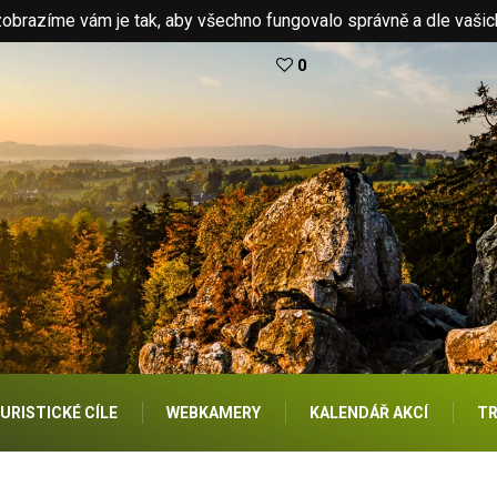
brazíme vám je tak, aby všechno fungovalo správně a dle vašic
0
URISTICKÉ CÍLE
WEBKAMERY
KALENDÁŘ AKCÍ
TR