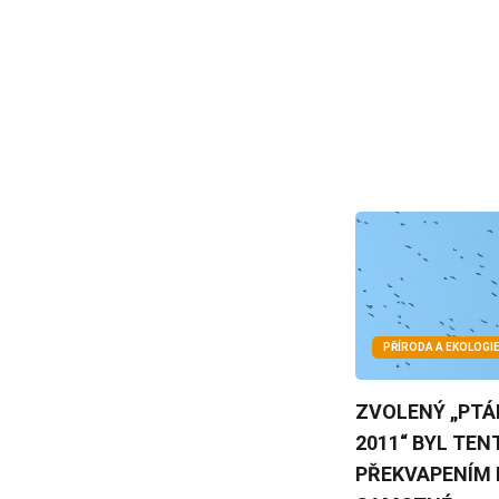
PŘÍRODA A EKOLOGI
ZVOLENÝ „PTÁ
2011“ BYL TE
PŘEKVAPENÍM 