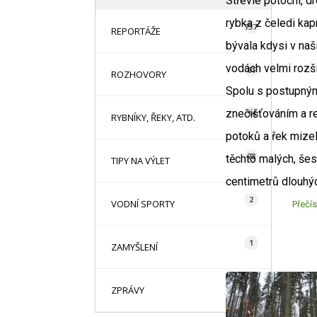
Střevle potoční, d
rybka z čeledi kap
737
REPORTÁŽE
bývala kdysi v naš
vodách velmi rozší
61
ROZHOVORY
Spolu s postupný
znečišťováním a r
14
RYBNÍKY, ŘEKY, ATD.
potoků a řek mizel
78
těchto malých, šes
TIPY NA VÝLET
centimetrů dlouhýc
2
VODNÍ SPORTY
Přečís
1
ZAMYŠLENÍ
85
ZPRÁVY