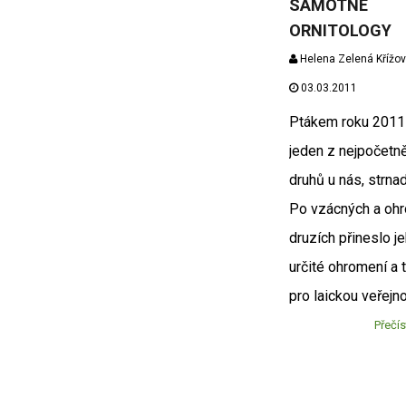
SAMOTNÉ
ORNITOLOGY
Helena Zelená Křížo
03.03.2011
Ptákem roku 2011 
jeden z nejpočetně
druhů u nás, strna
Po vzácných a oh
druzích přineslo j
určité ohromení a 
pro laickou veřejn
Přečís