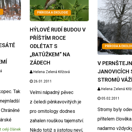
E
PŘÍRODA A EKOLOGIE
HÝLOVÉ RUDÍ BUDOU V
PŘÍŠTÍM ROCE
DESÁTÉ
ODLÉTAT S
PŘÍRODA A EKOLO
„BATŮŽKEM“ NA
EMÍ
ZÁDECH
V PERNŠTEJ
JANOVICÍCH 
vá
Helena Zelená Křížová
STROMŮ VÁŽ
26.01.2011
Helena Zelená Kří
kopec. Tak
Velmi nápadný pěvec
05.02.2011
 nejmladší
z čeledi pěnkavovitých je
Stromy byly ode
v Chráněné
pro ornitology dodnes
přítelem člověka
ďárské
zahalen rouškou tajemství.
nadarmo vždyck
t celý článek
Nikdo totiž s jistotou neví,