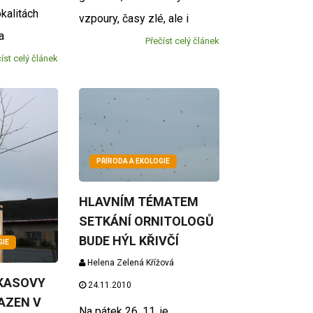
okalitách
vzpoury, časy zlé, ale i
a
Přečíst celý článek
íst celý článek
PŘÍRODA A EKOLOGIE
HLAVNÍM TÉMATEM
SETKÁNÍ ORNITOLOGŮ
BUDE HÝL KŘIVČÍ
GIE
Helena Zelená Křížová
KASOVY
24.11.2010
SAZEN V
Na pátek 26. 11. je