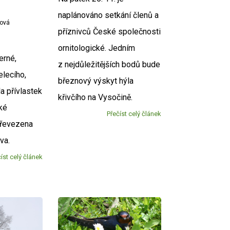
naplánováno setkání členů a
žová
příznivců České společnosti
ornitologické. Jedním
erné,
z nejdůležitějších bodů bude
elecího,
březnový výskyt hýla
la přívlastek
křivčího na Vysočině.
aké
Přečíst celý článek
převezena
ova.
íst celý článek