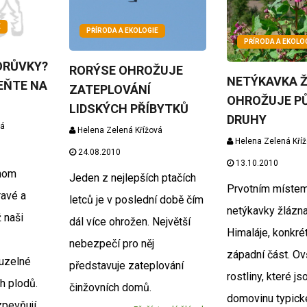
E
PŘÍRODA A EKOLOGIE
PŘÍRODA A EKOLO
ORŮVKY?
RORÝSE OHROŽUJE
NETÝKAVKA 
EŇTE NA
ZATEPLOVÁNÍ
OHROŽUJE P
LIDSKÝCH PŘÍBYTKŮ
DRUHY
vá
Helena Zelená Křížová
Helena Zelená Kří
24.08.2010
13.10.2010
enom
Jeden z nejlepších ptačích
Prvotním místem
ravé a
letců je v poslední době čím
netýkavky žlázna
 naši
dál více ohrožen. Největší
Himaláje, konkrét
nebezpečí pro něj
západní část. O
ouzelné
představuje zateplování
rostliny, které j
h plodů.
činžovních domů.
domovinu typick
zpevňují