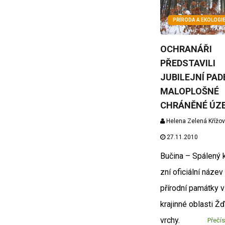
PŘÍRODA A EKOLOGI
OCHRANÁŘI
PŘEDSTAVILI
JUBILEJNÍ PA
MALOPLOŠNÉ
CHRÁNĚNÉ ÚZ
Helena Zelená Křížo
27.11.2010
Bučina – Spálený 
zní oficiální název
přírodní památky 
krajinné oblasti Ž
vrchy.
Přečís