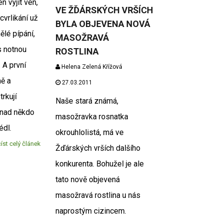
n vyjít ven,
VE ŽĎÁRSKÝCH VRŠÍCH
cvrlikání už
BYLA OBJEVENA NOVÁ
lé pípání,
MASOŽRAVÁ
s notnou
ROSTLINA
 A první
Helena Zelená Křížová
ně a
27.03.2011
rkují
Naše stará známá,
 snad někdo
masožravka rosnatka
édl.
okrouhlolistá, má ve
íst celý článek
Žďárských vrších dalšího
konkurenta. Bohužel je ale
tato nově objevená
masožravá rostlina u nás
naprostým cizincem.