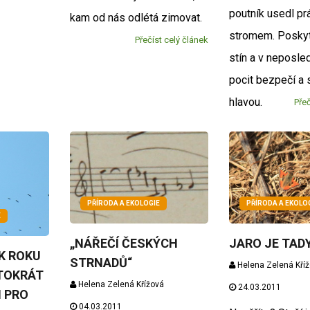
poutník usedl pr
kam od nás odlétá zimovat.
stromem. Posky
Přečíst celý článek
stín a v neposled
pocit bezpečí a 
hlavou.
Přeč
PŘÍRODA A EKOLO
PŘÍRODA A EKOLOGIE
E
JARO JE TADY
„NÁŘEČÍ ČESKÝCH
K ROKU
STRNADŮ“
Helena Zelená Kří
NTOKRÁT
Helena Zelená Křížová
24.03.2011
I PRO
04.03.2011