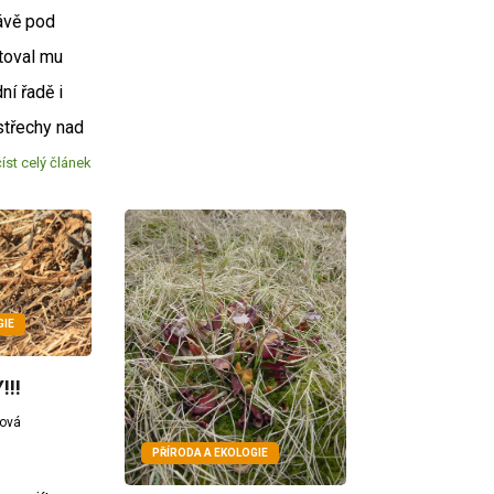
ávě pod
toval mu
ní řadě i
střechy nad
íst celý článek
GIE
!!!
žová
PŘÍRODA A EKOLOGIE