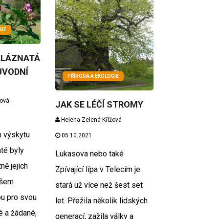
GIE
ŽLÁZNATÁ
ŮVODNÍ
PŘÍRODA A EKOLOGIE
žová
JAK SE LÉČÍ STROMY
Helena Zelená Křížová
 výskytu
05.10.2021
té byly
Lukasova nebo také
ně jejich
Zpívající lípa v Telecím je
všem
stará už více než šest set
sou pro svou
let. Přežila několik lidských
é a žádané,
generací, zažila války a