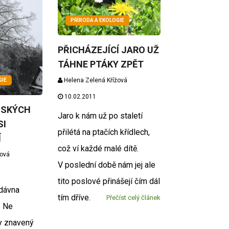
PŘÍRODA A EKOLOGIE
PŘICHÁZEJÍCÍ JARO UŽ
TÁHNE PTÁKY ZPĚT
Helena Zelená Křížová
GIE
10.02.2011
NSKÝCH
Jaro k nám už po staletí
SI
přilétá na ptačích křídlech,
Í
což ví každé malé dítě.
žová
V poslední době nám jej ale
tito poslové přinášejí čím dál
dávna
tím dříve.
Přečíst celý článek
. Ne
y znavený