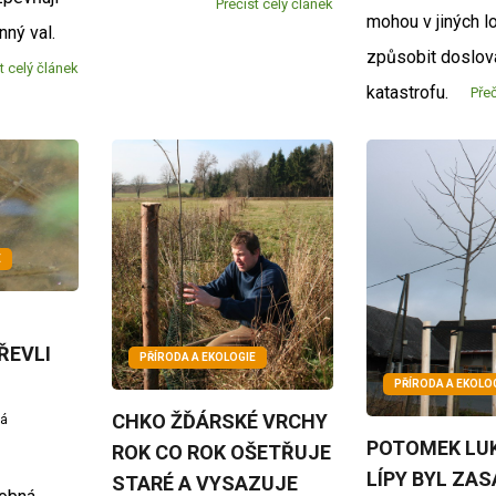
Přečíst celý článek
mohou v jiných l
ný val.
způsobit doslov
t celý článek
katastrofu.
Přeč
E
ŘEVLI
PŘÍRODA A EKOLOGIE
PŘÍRODA A EKOLO
CHKO ŽĎÁRSKÉ VRCHY
vá
POTOMEK LU
ROK CO ROK OŠETŘUJE
LÍPY BYL ZA
STARÉ A VYSAZUJE