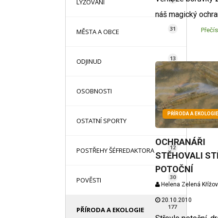
LYŽOVÁNÍ
náš magický ochran
31
Přečís
MĚSTA A OBCE
13
ODJINUD
42
OSOBNOSTI
PŘÍRODA A EKOLOGI
71
OSTATNÍ SPORTY
OCHRANÁŘI
12
POSTŘEHY ŠÉFREDAKTORA
STĚHOVALI ST
POTOČNÍ
30
POVĚSTI
Helena Zelená Křížo
20.10.2010
177
PŘÍRODA A EKOLOGIE