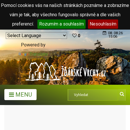
Pomocí cookies vás na našich stránkách poznáme a zobrazíme
vám je tak, aby všechno fungovalo správně a dle vašich
preferencí.
Rozumím a souhlasím
Nesouhlasím
08. 08.26
0
15:06
Powered by
Translate
MENU
ARCHIV ČLÁNKŮ (2006 - 2011)