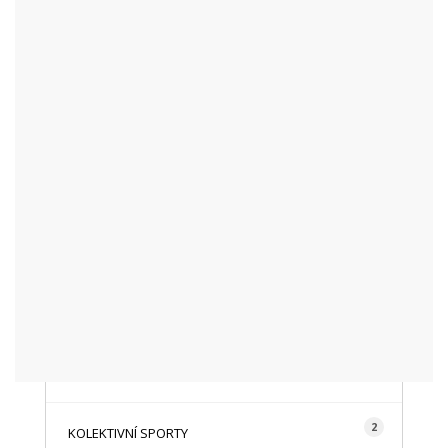
KATEGORIE
48
AKTUALITY
16
CYKLISTIKA
87
FOTOGRAFICKY
128
HISTORIE A TRADICE
16
HOROLEZECTVÍ
492
INFO NÁVŠTĚVNÍKŮM
2
KOLEKTIVNÍ SPORTY