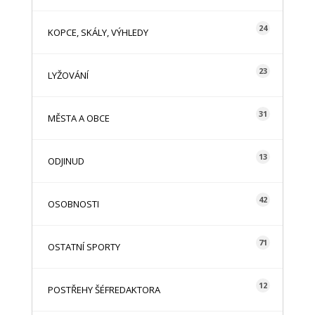
24
KOPCE, SKÁLY, VÝHLEDY
23
LYŽOVÁNÍ
31
MĚSTA A OBCE
13
ODJINUD
42
OSOBNOSTI
71
OSTATNÍ SPORTY
12
POSTŘEHY ŠÉFREDAKTORA