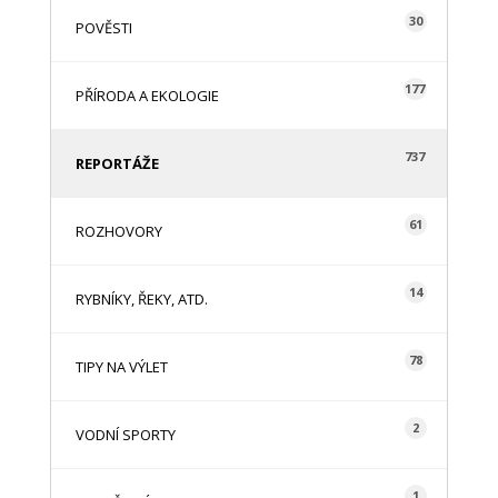
30
POVĚSTI
177
PŘÍRODA A EKOLOGIE
737
REPORTÁŽE
61
ROZHOVORY
14
RYBNÍKY, ŘEKY, ATD.
78
TIPY NA VÝLET
2
VODNÍ SPORTY
1