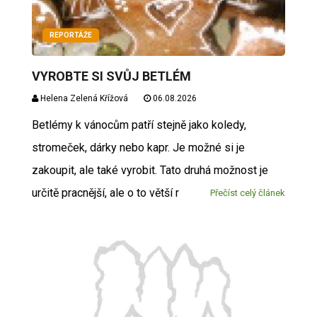
REPORTÁŽE
VYROBTE SI SVŮJ BETLÉM
Helena Zelená Křížová
06.08.2026
Betlémy k vánocům patří stejně jako koledy,
stromeček, dárky nebo kapr. Je možné si je
zakoupit, ale také vyrobit. Tato druhá možnost je
určitě pracnější, ale o to větší r
Přečíst celý článek