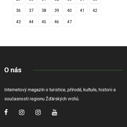
36
37
38
39
40
41
42
43
44
45
46
47
O nás
Internetový magazín o turistice, přírodě, kultuře, historii a
současnosti regionu Žďárských vrchů.