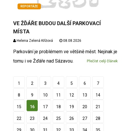
REPORTÁŽE
VE ŽĎÁŘE BUDOU DALŠÍ PARKOVACÍ
MÍSTA
Helena Zelená Křížová
08.08.2026
Parkování je problémem ve většině měst. Nejinak je
tomu i ve Žďáře nad Sázavou.
Přečíst celý článek
1
2
3
4
5
6
7
8
9
10
11
12
13
14
15
16
17
18
19
20
21
22
23
24
25
26
27
28
29
30
31
32
33
34
35