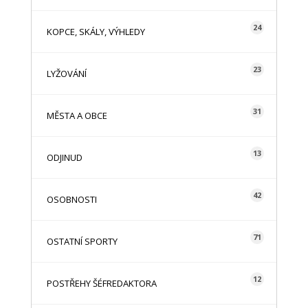
24
KOPCE, SKÁLY, VÝHLEDY
23
LYŽOVÁNÍ
31
MĚSTA A OBCE
13
ODJINUD
42
OSOBNOSTI
71
OSTATNÍ SPORTY
12
POSTŘEHY ŠÉFREDAKTORA