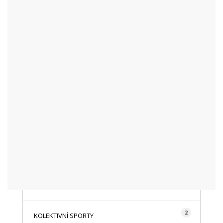
KATEGORIE
48
AKTUALITY
16
CYKLISTIKA
87
FOTOGRAFICKY
128
HISTORIE A TRADICE
16
HOROLEZECTVÍ
492
INFO NÁVŠTĚVNÍKŮM
2
KOLEKTIVNÍ SPORTY