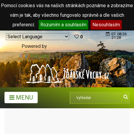
Pomocí cookies vás na našich stránkách poznáme a zobrazíme
vám je tak, aby všechno fungovalo správně a dle vašich
preferencí.
Rozumím a souhlasím
Nesouhlasím
07. 08.26
0
21:28
Powered by
Translate
MENU
ARCHIV ČLÁNKŮ (2006 - 2011)