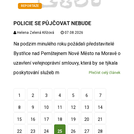
REPORTÁŽE
POLICIE SE PŮJČOVAT NEBUDE
Helena Zelená Křížová
07.08.2026
Na podzim minulého roku požádali představitelé
Bystřice nad Pernštejnem Nové Město na Moravě o
uzavření veřejnoprávní smlouvy, která by se týkala
poskytování služeb m
Přečíst celý článek
1
2
3
4
5
6
7
8
9
10
11
12
13
14
15
16
17
18
19
20
21
22
23
24
25
26
27
28