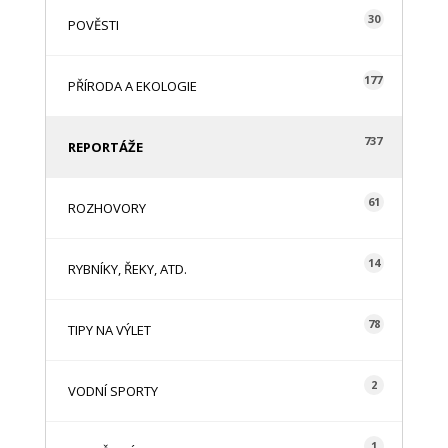
30
POVĚSTI
177
PŘÍRODA A EKOLOGIE
737
REPORTÁŽE
61
ROZHOVORY
14
RYBNÍKY, ŘEKY, ATD.
78
TIPY NA VÝLET
2
VODNÍ SPORTY
1