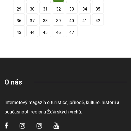
29
30
31
32
33
34
35
36
37
38
39
40
41
42
43
44
45
46
47
O nás
Internetový magazín o turistice, přírodě, kultuře, historii a
současnosti regionu Žďárských vrchů.