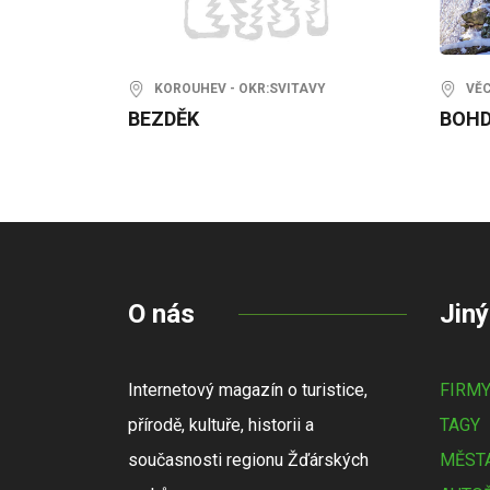
KOROUHEV - OKR:SVITAVY
VĚCO
BEZDĚK
BOHD
O nás
Jiný
Internetový magazín o turistice,
FIRM
přírodě, kultuře, historii a
TAGY
současnosti regionu Žďárských
MĚSTA