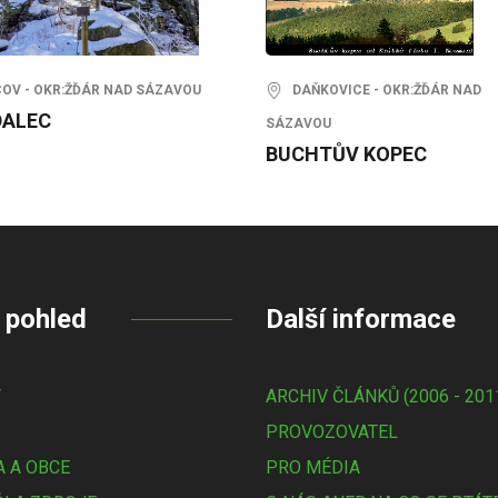
V - OKR:ŽĎÁR NAD SÁZAVOU
DAŇKOVICE - OKR:ŽĎÁR NAD
ALEC
SÁZAVOU
BUCHTŮV KOPEC
 pohled
Další informace
Y
ARCHIV ČLÁNKŮ (2006 - 201
PROVOZOVATEL
 A OBCE
PRO MÉDIA