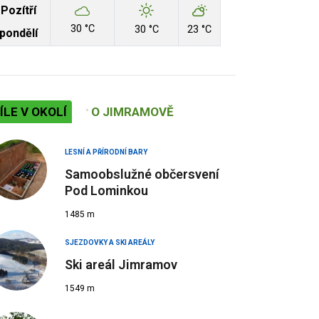
Pozítří
30 °C
30 °C
23 °C
pondělí
ÍLE V OKOLÍ
O JIMRAMOVĚ
LESNÍ A PŘÍRODNÍ BARY
Samoobslužné občersvení
Pod Lominkou
1485 m
SJEZDOVKY A SKI AREÁLY
Ski areál Jimramov
1549 m