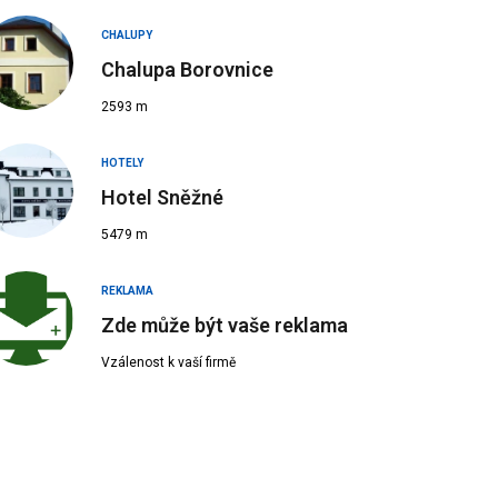
CHALUPY
Chalupa Borovnice
2593 m
HOTELY
Hotel Sněžné
Aut
5479 m
REKLAMA
Zde může být vaše reklama
Vzálenost k vaší firmě
 Zdroj:
Bohumil Hanus