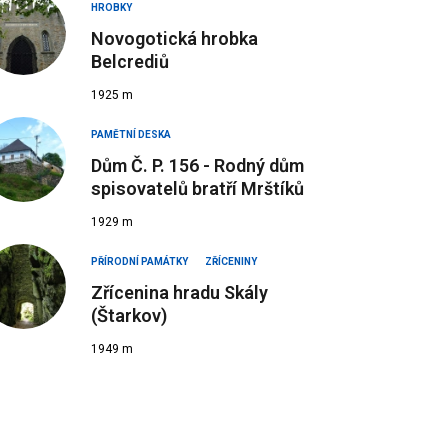
HROBKY
Novogotická hrobka
Belcrediů
1925 m
PAMĚTNÍ DESKA
Dům Č. P. 156 - Rodný dům
spisovatelů bratří Mrštíků
1929 m
PŘÍRODNÍ PAMÁTKY
ZŘÍCENINY
Zřícenina hradu Skály
(Štarkov)
1949 m