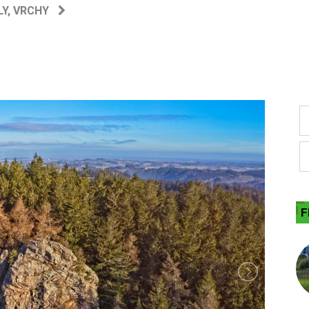
LY, VRCHY
F