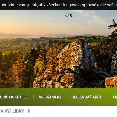
brazíme vám je tak, aby všechno fungovalo správně a dle vašic
0
URISTICKÉ CÍLE
WEBKAMERY
KALENDÁŘ AKCÍ
TR
A VYHLÍDKY