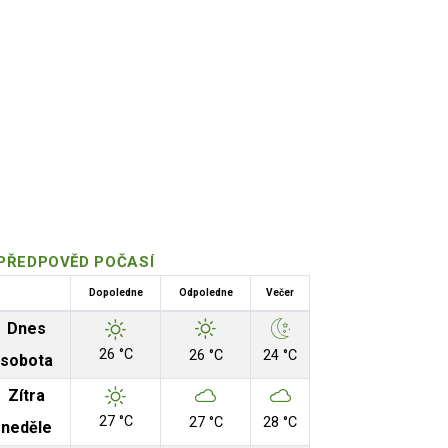
PŘEDPOVĚD POČASÍ
Dopoledne
Odpoledne
Večer
Dnes
26 °C
26 °C
24 °C
sobota
Zítra
27 °C
27 °C
28 °C
neděle