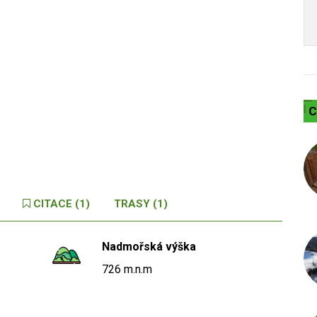
C
CITACE (1)
TRASY (1)
Nadmořská výška
726 m.n.m