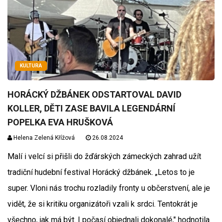
KULTURA
HORÁCKÝ DŽBÁNEK ODSTARTOVAL DAVID
KOLLER, DĚTI ZASE BAVILA LEGENDÁRNÍ
POPELKA EVA HRUŠKOVÁ
Helena Zelená Křížová
26.08.2024
Malí i velcí si přišli do žďárských zámeckých zahrad užít
tradiční hudební festival Horácký džbánek. „Letos to je
super. Vloni nás trochu rozladily fronty u občerstvení, ale je
vidět, že si kritiku organizátoři vzali k srdci. Tentokrát je
všechno, jak má být. I počasí objednali dokonalé," hodnotila