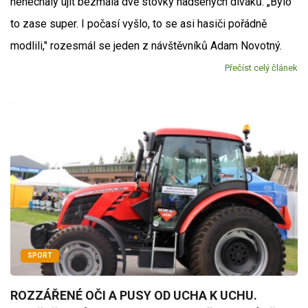
nenechaly ujít bezmála dvě stovky nadšených diváků. „Bylo
to zase super. I počasí vyšlo, to se asi hasiči pořádně
modlili," rozesmál se jeden z návštěvníků Adam Novotný.
Přečíst celý článek
SPORT
ROZZÁŘENÉ OČI A PUSY OD UCHA K UCHU.