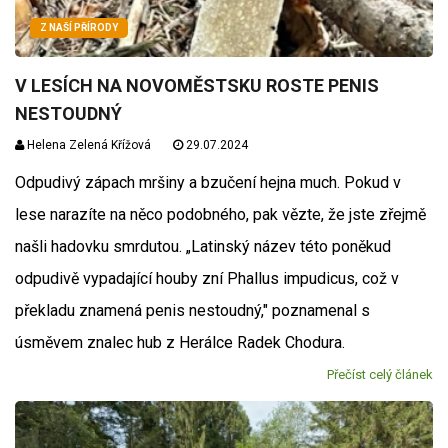
Z NAŠÍ PŘÍRODY
V LESÍCH NA NOVOMĚSTSKU ROSTE PENIS
NESTOUDNÝ
Helena Zelená Křížová
29.07.2024
Odpudivý zápach mršiny a bzučení hejna much. Pokud v
lese narazíte na něco podobného, pak vězte, že jste zřejmě
našli hadovku smrdutou. „Latinský název této poněkud
odpudivě vypadající houby zní Phallus impudicus, což v
překladu znamená penis nestoudný," poznamenal s
úsměvem znalec hub z Herálce Radek Chodura.
Přečíst celý článek