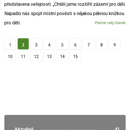
představena veřejnosti. „Chtěli jsme rozšířit zázemí pro děti.
Napadlo nás spojit místní pověsti s nějakou pěknou knížkou
pro děti.
Přečíst celý článek
1
2
3
4
5
6
7
8
9
10
11
12
13
14
15
">
Aktuálně
41