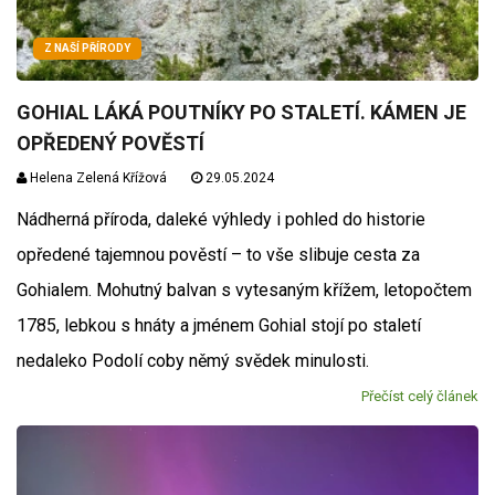
Z NAŠÍ PŘÍRODY
GOHIAL LÁKÁ POUTNÍKY PO STALETÍ. KÁMEN JE
OPŘEDENÝ POVĚSTÍ
Helena Zelená Křížová
29.05.2024
Nádherná příroda, daleké výhledy i pohled do historie
opředené tajemnou pověstí – to vše slibuje cesta za
Gohialem. Mohutný balvan s vytesaným křížem, letopočtem
1785, lebkou s hnáty a jménem Gohial stojí po staletí
nedaleko Podolí coby němý svědek minulosti.
Přečíst celý článek