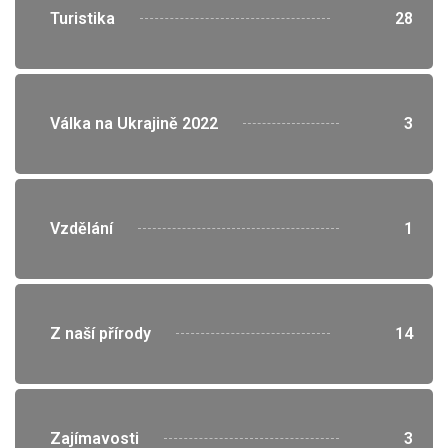
">
Turistika
28
">
Válka na Ukrajině 2022
3
">
Vzdělání
1
">
Z naší přírody
14
">
Zajímavosti
3