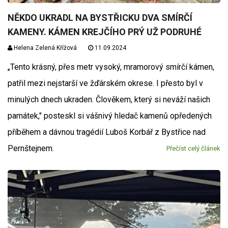
NĚKDO UKRADL NA BYSTŘICKU DVA SMÍRČÍ
KAMENY. KÁMEN KREJČÍHO PRÝ UŽ PODRUHÉ
Helena Zelená Křížová
11.09.2024
„Tento krásný, přes metr vysoký, mramorový smírčí kámen,
patřil mezi nejstarší ve žďárském okrese. I přesto byl v
minulých dnech ukraden. Člověkem, který si neváží našich
památek," posteskl si vášnivý hledač kamenů opředených
příběhem a dávnou tragédií Luboš Korbář z Bystřice nad
Pernštejnem.
Přečíst celý článek