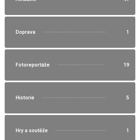
">
Doprava
1
">
Fotoreportáže
19
">
Historie
5
">
Hry a soutěže
1