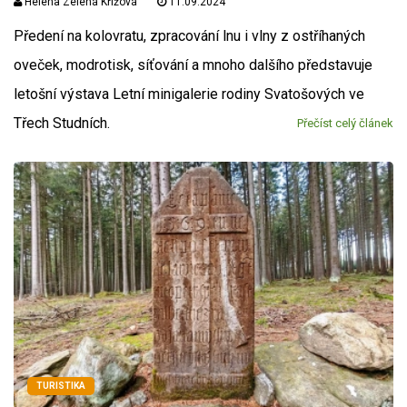
Helena Zelená Křížová
11.09.2024
Předení na kolovratu, zpracování lnu i vlny z ostříhaných
oveček, modrotisk, síťování a mnoho dalšího představuje
letošní výstava Letní minigalerie rodiny Svatošových ve
Třech Studních.
Přečíst celý článek
TURISTIKA