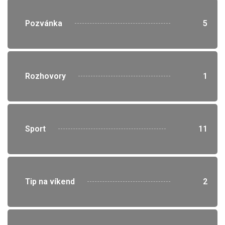
">
Pozvánka
5
">
Rozhovory
1
">
Sport
11
">
Tip na víkend
2