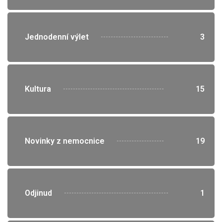
">
Jednodenní výlet
3
">
Kultura
15
">
Novinky z nemocnice
19
">
Odjinud
1