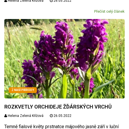
Helena Zelená Křížová
26.05.2022
Přečíst celý článek
Z NAŠÍ PŘÍRODY
ROZKVETLY ORCHIDEJE ŽĎÁRSKÝCH VRCHŮ
Helena Zelená Křížová
26.05.2022
Temně fialové květy prstnatce májového jasně září v luční