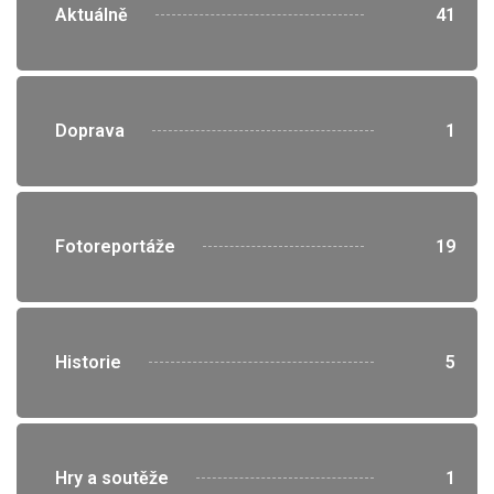
">
Aktuálně
41
">
Doprava
1
">
Fotoreportáže
19
">
Historie
5
">
Hry a soutěže
1