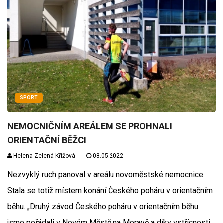
SPORT
NEMOCNIČNÍM AREÁLEM SE PROHNALI
ORIENTAČNÍ BĚŽCI
Helena Zelená Křížová
08.05.2022
Nezvyklý ruch panoval v areálu novoměstské nemocnice.
Stala se totiž místem konání Českého poháru v orientačním
běhu. „Druhý závod Českého poháru v orientačním běhu
jsme pořádali v Novém Městě na Moravě a díky vstřícnosti