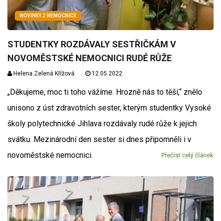
NOVINKY Z NEMOCNICE
STUDENTKY ROZDÁVALY SESTŘIČKÁM V
NOVOMĚSTSKÉ NEMOCNICI RUDÉ RŮŽE
Helena Zelená Křížová
12.05.2022
„Děkujeme, moc ti toho vážíme. Hrozně nás to těší,“ znělo
unisono z úst zdravotních sester, kterým studentky Vysoké
školy polytechnické Jihlava rozdávaly rudé růže k jejich
svátku. Mezinárodní den sester si dnes připomněli i v
novoměstské nemocnici.
Přečíst celý článek