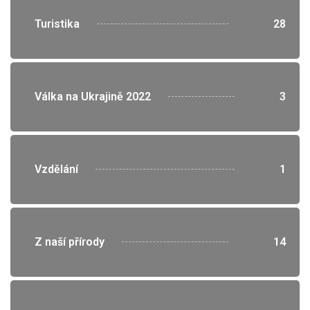
">
Turistika
28
">
Válka na Ukrajině 2022
3
">
Vzdělání
1
">
Z naší přírody
14