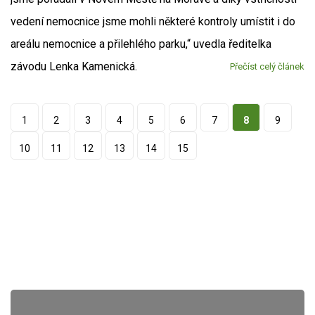
vedení nemocnice jsme mohli některé kontroly umístit i do
areálu nemocnice a přilehlého parku,“ uvedla ředitelka
závodu Lenka Kamenická.
Přečíst celý článek
1
2
3
4
5
6
7
8
9
10
11
12
13
14
15