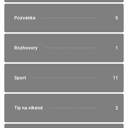
">
Pozvánka
5
">
Rozhovory
1
">
Sport
11
">
Tip na víkend
2