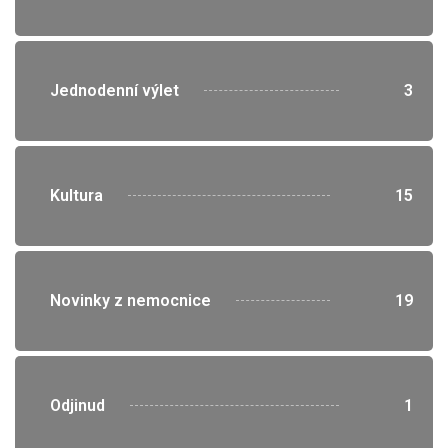
">
Jednodenní výlet
3
">
Kultura
15
">
Novinky z nemocnice
19
">
Odjinud
1