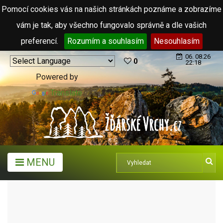
Pomocí cookies vás na našich stránkách poznáme a zobrazíme
vám je tak, aby všechno fungovalo správně a dle vašich
preferencí.
Rozumím a souhlasím
Nesouhlasím
06. 08.26
0
22:18
Powered by
Translate
MENU
ARCHIV ČLÁNKŮ (2006 - 2011)