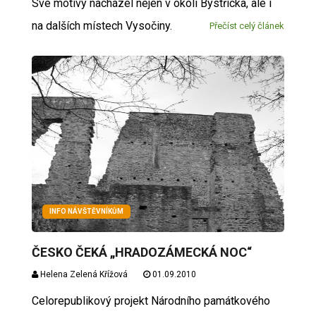
Své motivy nacházel nejen v okolí Bystřicka, ale i
na dalších místech Vysočiny.
Přečíst celý článek
INFO NÁVŠTĚVNÍKŮM
ČESKO ČEKÁ „HRADOZÁMECKÁ NOC“
Helena Zelená Křížová
01.09.2010
Celorepublikový projekt Národního památkového