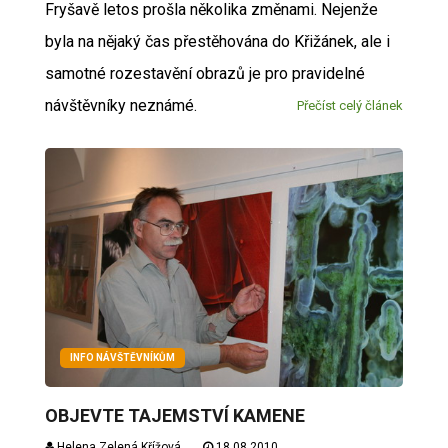
Fryšavě letos prošla několika změnami. Nejenže
byla na nějaký čas přestěhována do Křižánek, ale i
samotné rozestavění obrazů je pro pravidelné
návštěvníky neznámé.
Přečíst celý článek
INFO NÁVŠTĚVNÍKŮM
OBJEVTE TAJEMSTVÍ KAMENE
Helena Zelená Křížová
18.08.2010