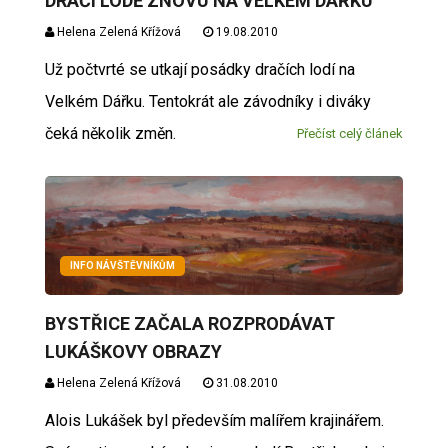
DRAČÍ LODĚ ZNOVU NA VELKÉM DÁŘKU
Helena Zelená Křížová
19.08.2010
Už počtvrté se utkají posádky dračích lodí na
Velkém Dářku. Tentokrát ale závodníky i diváky
čeká několik změn.
Přečíst celý článek
INFO NÁVŠTĚVNÍKŮM
BYSTŘICE ZAČALA ROZPRODÁVAT
LUKÁŠKOVY OBRAZY
Helena Zelená Křížová
31.08.2010
Alois Lukášek byl především malířem krajinářem.