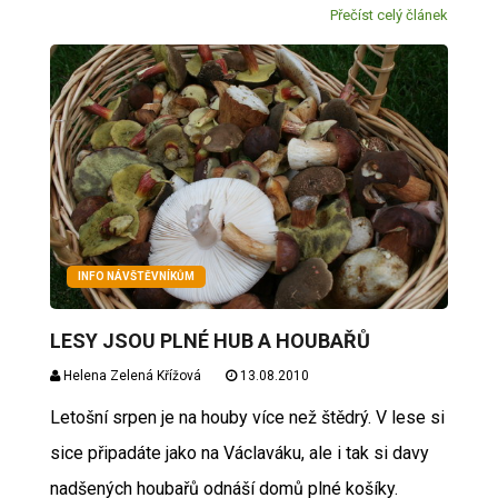
Přečíst celý článek
INFO NÁVŠTĚVNÍKŮM
LESY JSOU PLNÉ HUB A HOUBAŘŮ
Helena Zelená Křížová
13.08.2010
Letošní srpen je na houby více než štědrý. V lese si
sice připadáte jako na Václaváku, ale i tak si davy
nadšených houbařů odnáší domů plné košíky.