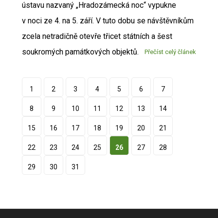
ústavu nazvaný „Hradozámecká noc“ vypukne
v noci ze 4. na 5. září. V tuto dobu se návštěvníkům
zcela netradičně otevře třicet státních a šest
soukromých památkových objektů.
Přečíst celý článek
1
2
3
4
5
6
7
8
9
10
11
12
13
14
15
16
17
18
19
20
21
22
23
24
25
26
27
28
29
30
31