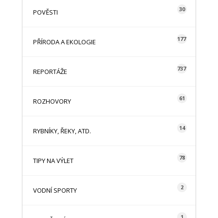
30
POVĚSTI
177
PŘÍRODA A EKOLOGIE
737
REPORTÁŽE
61
ROZHOVORY
14
RYBNÍKY, ŘEKY, ATD.
78
TIPY NA VÝLET
2
VODNÍ SPORTY
1