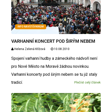
INFO NÁVŠTĚVNÍKŮM
VARHANNÍ KONCERT POD ŠIRÝM NEBEM
Helena Zelená Křížová
10.08.2010
Spojení varhanní hudby a zámeckého nádvoří není
pro Nové Město na Moravě žádnou novinkou.
Varhanní koncerty pod širým nebem se tu již staly
tradicí.
Přečíst celý článek