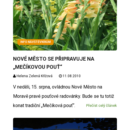
INFO NÁVŠTĚVNÍKŮM
NOVÉ MĚSTO SE PŘIPRAVUJE NA
„MEČÍKOVOU POUŤ“
Helena Zelená Křížová
11.08.2010
V neděli, 15. srpna, ovládnou Nové Město na
Moravě pravé pouťové radovánky. Bude se tu totiž
konat tradiční „Mečíková pouť“.
Přečíst celý článek