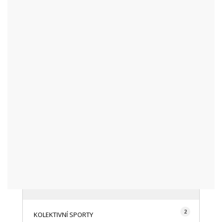
KATEGORIE
48
AKTUALITY
16
CYKLISTIKA
87
FOTOGRAFICKY
128
HISTORIE A TRADICE
16
HOROLEZECTVÍ
492
INFO NÁVŠTĚVNÍKŮM
2
KOLEKTIVNÍ SPORTY