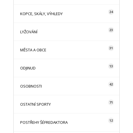
24
KOPCE, SKÁLY, VÝHLEDY
23
LYŽOVÁNÍ
31
MĚSTA A OBCE
13
ODJINUD
42
OSOBNOSTI
71
OSTATNÍ SPORTY
12
POSTŘEHY ŠÉFREDAKTORA