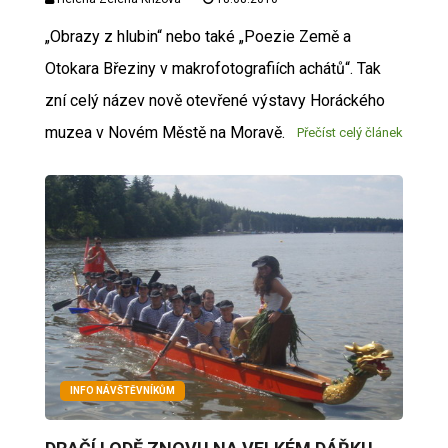
„Obrazy z hlubin“ nebo také „Poezie Země a
Otokara Březiny v makrofotografiích achátů“. Tak
zní celý název nově otevřené výstavy Horáckého
muzea v Novém Městě na Moravě.
Přečíst celý článek
INFO NÁVŠTĚVNÍKŮM