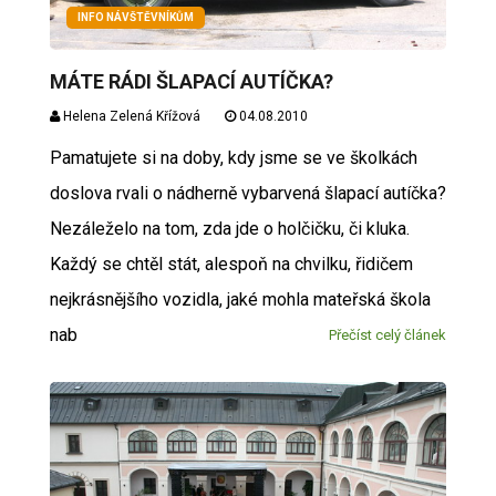
INFO NÁVŠTĚVNÍKŮM
MÁTE RÁDI ŠLAPACÍ AUTÍČKA?
Helena Zelená Křížová
04.08.2010
Pamatujete si na doby, kdy jsme se ve školkách
doslova rvali o nádherně vybarvená šlapací autíčka?
Nezáleželo na tom, zda jde o holčičku, či kluka.
Každý se chtěl stát, alespoň na chvilku, řidičem
nejkrásnějšího vozidla, jaké mohla mateřská škola
nab
Přečíst celý článek