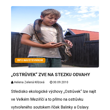
INFO NÁVŠTĚVNÍKŮM
„OSTRŮVEK“ ZVE NA STEZKU ODVAHY
Helena Zelená Křížová
30.09.2010
Středisko ekologické výchovy „Ostrůvek“ lze najít
ve Velkém Meziříčí a to přímo na ostrůvku
vytvořeného soutokem říček Balinky a Oslavy.