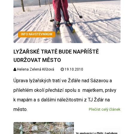
INFO NÁVŠTĚVNÍKŮM
LYŽAŘSKÉ TRATĚ BUDE NAPŘÍŠTĚ
UDRŽOVAT MĚSTO
Helena Zelená Křížová
19.10.2010
Úprava lyžařských tratí ve Žďáře nad Sázavou a
přilehlém okolí přechází spolu s majetkem, právy
k mapám a s dalšími náležitostmi z TJ Žďár na
město.
Přečíst celý článek