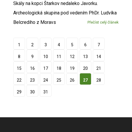
Skály na kopci Štarkov nedaleko Javorku.
Archeologická skupina pod vedením PhDr. Ludvíka
Belcrediho z Moravs
Přečíst celý článek
1
2
3
4
5
6
7
8
9
10
11
12
13
14
15
16
17
18
19
20
21
22
23
24
25
26
27
28
29
30
31