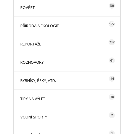
30
POVĚSTI
177
PŘÍRODA A EKOLOGIE
737
REPORTÁŽE
61
ROZHOVORY
14
RYBNÍKY, ŘEKY, ATD.
78
TIPY NA VÝLET
2
VODNÍ SPORTY
1