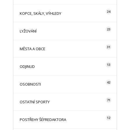
24
KOPCE, SKÁLY, VÝHLEDY
23
LYŽOVÁNÍ
31
MĚSTA A OBCE
13
ODJINUD
42
OSOBNOSTI
71
OSTATNÍ SPORTY
12
POSTŘEHY ŠÉFREDAKTORA