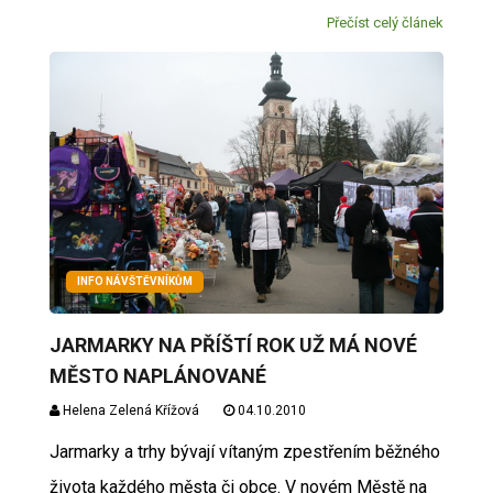
Přečíst celý článek
INFO NÁVŠTĚVNÍKŮM
JARMARKY NA PŘÍŠTÍ ROK UŽ MÁ NOVÉ
MĚSTO NAPLÁNOVANÉ
Helena Zelená Křížová
04.10.2010
Jarmarky a trhy bývají vítaným zpestřením běžného
života každého města či obce. V novém Městě na