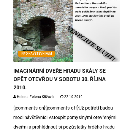
INFO NÁVŠTĚVNÍKŮM
IMAGINÁRNÍ DVEŘE HRADU SKÁLY SE
OPĚT OTEVŘOU V SOBOTU 30. ŘÍJNA
2010.
Helena Zelená Křížová
22.10.2010
{jcomments on}{jcomments off}Už potřetí budou
moci návštěvníci vstoupit pomyslnými otevřenými
dveřmi a prohlédnout si pozůstatky hrdého hradu