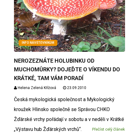
INFO NÁVŠTĚVNÍKŮM
NEROZEZNÁTE HOLUBINKU OD
MUCHOMŮRKY? DOJEĎTE O VÍKENDU DO
KRÁTKÉ, TAM VÁM PORADÍ
Helena Zelená Křížová
23.09.2010
Česká mykologická společnost a Mykologický
kroužek Hlinsko společně se Správou CHKO
Žďárské vrchy pořádají v sobotu a v neděli v Krátké
„Výstavu hub Žďárských vrchů“.
Přečíst celý článek