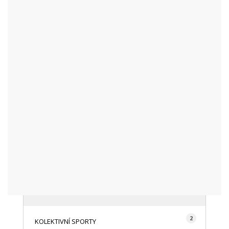
KATEGORIE
48
AKTUALITY
16
CYKLISTIKA
87
FOTOGRAFICKY
128
HISTORIE A TRADICE
16
HOROLEZECTVÍ
492
INFO NÁVŠTĚVNÍKŮM
2
KOLEKTIVNÍ SPORTY