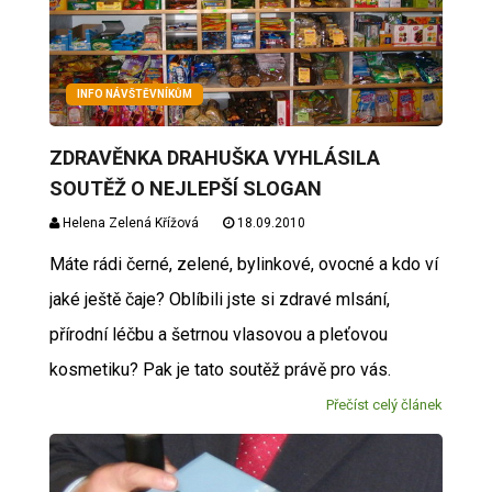
INFO NÁVŠTĚVNÍKŮM
ZDRAVĚNKA DRAHUŠKA VYHLÁSILA
SOUTĚŽ O NEJLEPŠÍ SLOGAN
Helena Zelená Křížová
18.09.2010
Máte rádi černé, zelené, bylinkové, ovocné a kdo ví
jaké ještě čaje? Oblíbili jste si zdravé mlsání,
přírodní léčbu a šetrnou vlasovou a pleťovou
kosmetiku? Pak je tato soutěž právě pro vás.
Přečíst celý článek