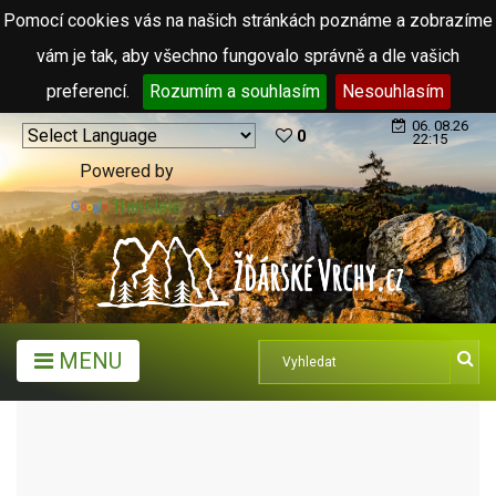
Pomocí cookies vás na našich stránkách poznáme a zobrazíme
vám je tak, aby všechno fungovalo správně a dle vašich
preferencí.
Rozumím a souhlasím
Nesouhlasím
06. 08.26
0
22:15
Powered by
Translate
MENU
ARCHIV ČLÁNKŮ (2006 - 2011)