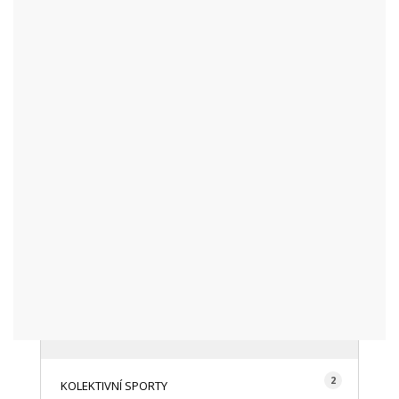
KATEGORIE
48
AKTUALITY
16
CYKLISTIKA
87
FOTOGRAFICKY
128
HISTORIE A TRADICE
16
HOROLEZECTVÍ
492
INFO NÁVŠTĚVNÍKŮM
2
KOLEKTIVNÍ SPORTY