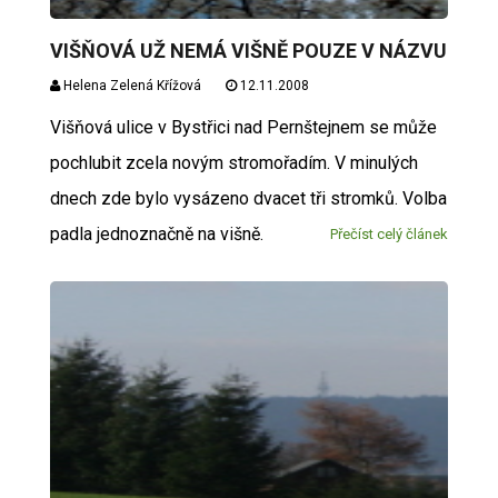
VIŠŇOVÁ UŽ NEMÁ VIŠNĚ POUZE V NÁZVU
Helena Zelená Křížová
12.11.2008
Višňová ulice v Bystřici nad Pernštejnem se může
pochlubit zcela novým stromořadím. V minulých
dnech zde bylo vysázeno dvacet tři stromků. Volba
padla jednoznačně na višně.
Přečíst celý článek