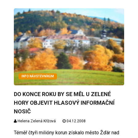
INFO NÁVŠTĚVNÍKŮM
DO KONCE ROKU BY SE MĚL U ZELENÉ
HORY OBJEVIT HLASOVÝ INFORMAČNÍ
NOSIČ
Helena Zelená Křížová
04.12.2008
Téměř čtyři milióny korun získalo město Žďár nad