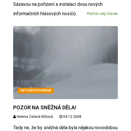
Sázavou na pořízení a instalaci dvou nových
informačních hlasových nosičů.
Přečíst celý článek
INFO NÁVŠTĚVNÍKŮM
POZOR NA SNĚŽNÁ DĚLA!
Helena Zelená Křížová
04.12.2008
Tedy ne, že by sněžná děla byla nějakou novodobou