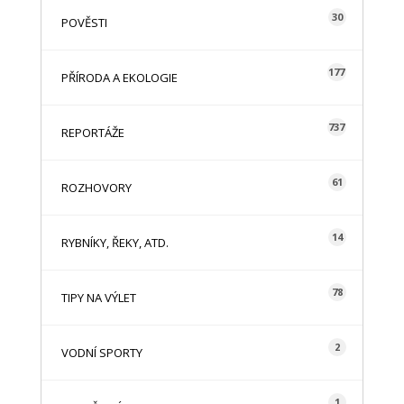
30
POVĚSTI
177
PŘÍRODA A EKOLOGIE
737
REPORTÁŽE
61
ROZHOVORY
14
RYBNÍKY, ŘEKY, ATD.
78
TIPY NA VÝLET
2
VODNÍ SPORTY
1