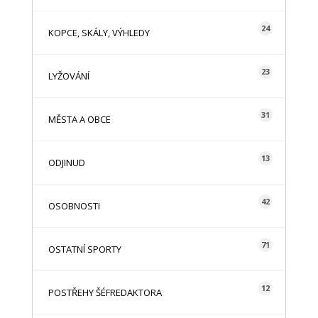
24
KOPCE, SKÁLY, VÝHLEDY
23
LYŽOVÁNÍ
31
MĚSTA A OBCE
13
ODJINUD
42
OSOBNOSTI
71
OSTATNÍ SPORTY
12
POSTŘEHY ŠÉFREDAKTORA