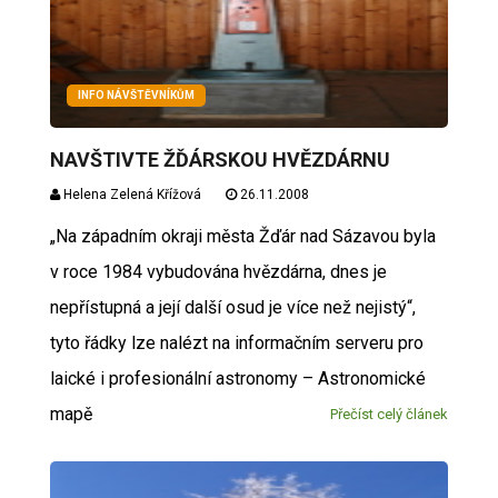
INFO NÁVŠTĚVNÍKŮM
NAVŠTIVTE ŽĎÁRSKOU HVĚZDÁRNU
Helena Zelená Křížová
26.11.2008
„Na západním okraji města Žďár nad Sázavou byla
v roce 1984 vybudována hvězdárna, dnes je
nepřístupná a její další osud je více než nejistý“,
tyto řádky lze nalézt na informačním serveru pro
laické i profesionální astronomy – Astronomické
mapě
Přečíst celý článek