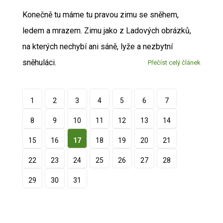
Konečně tu máme tu pravou zimu se sněhem,
ledem a mrazem. Zimu jako z Ladových obrázků,
na kterých nechybí ani sáně, lyže a nezbytní
sněhuláci.
Přečíst celý článek
1
2
3
4
5
6
7
8
9
10
11
12
13
14
15
16
17
18
19
20
21
22
23
24
25
26
27
28
29
30
31