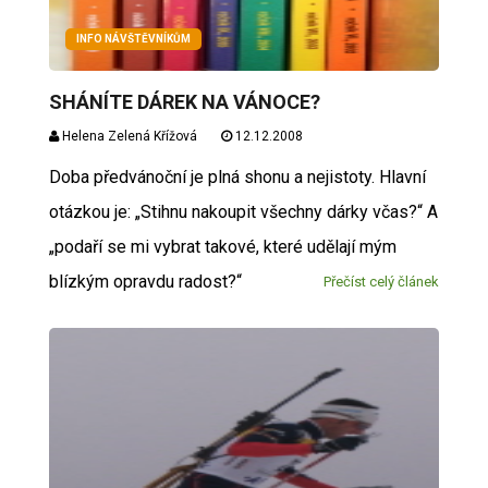
INFO NÁVŠTĚVNÍKŮM
SHÁNÍTE DÁREK NA VÁNOCE?
Helena Zelená Křížová
12.12.2008
Doba předvánoční je plná shonu a nejistoty. Hlavní
otázkou je: „Stihnu nakoupit všechny dárky včas?“ A
„podaří se mi vybrat takové, které udělají mým
blízkým opravdu radost?“
Přečíst celý článek