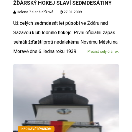
ŽĎÁRSKÝ HOKEJ SLAVÍ SEDMDESÁTINY
Helena Zelená Křížová
27.01.2009
Už celých sedmdesát let působí ve Žďáru nad
Sázavou klub ledního hokeje. První oficiální zápas
sehráli žďárští proti nedalekému Novému Městu na
Moravě dne 6. ledna roku 1939.
Přečíst celý článek
INFO NÁVŠTĚVNÍKŮM