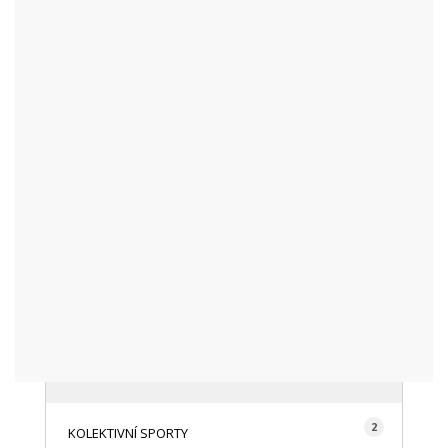
KATEGORIE
48
AKTUALITY
16
CYKLISTIKA
87
FOTOGRAFICKY
128
HISTORIE A TRADICE
16
HOROLEZECTVÍ
492
INFO NÁVŠTĚVNÍKŮM
2
KOLEKTIVNÍ SPORTY