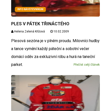
INFO NÁVŠTĚVNÍKŮM
PLES V PÁTEK TŘINÁCTÉHO
Helena Zelená Křížová
10.02.2009
Plesová sezóna je v plném proudu. Milovníci hudby
a tance vymění každý páteční a sobotní večer
domácí oděv za exkluzivní róbu a hurá na taneční
parket.
Přečíst celý článek