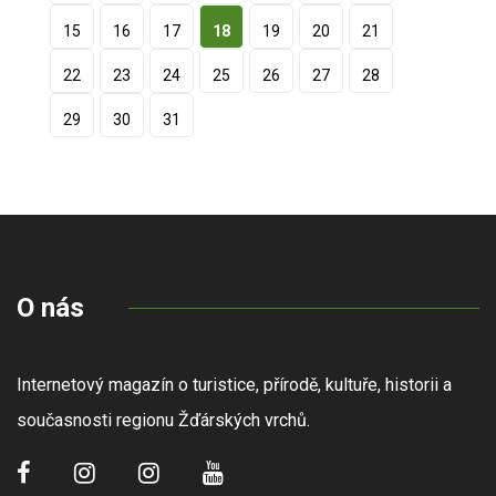
15
16
17
18
19
20
21
22
23
24
25
26
27
28
29
30
31
O nás
Internetový magazín o turistice, přírodě, kultuře, historii a
současnosti regionu Žďárských vrchů.