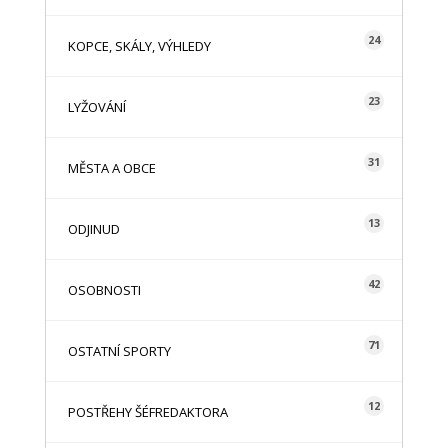
24
KOPCE, SKÁLY, VÝHLEDY
23
LYŽOVÁNÍ
31
MĚSTA A OBCE
13
ODJINUD
42
OSOBNOSTI
71
OSTATNÍ SPORTY
12
POSTŘEHY ŠÉFREDAKTORA