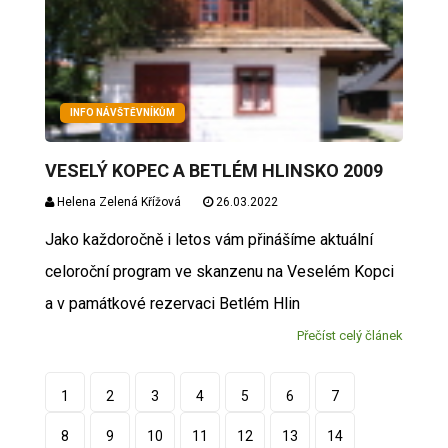
INFO NÁVŠTĚVNÍKŮM
VESELÝ KOPEC A BETLÉM HLINSKO 2009
Helena Zelená Křížová
26.03.2022
Jako každoročně i letos vám přinášíme aktuální
celoroční program ve skanzenu na Veselém Kopci
a v památkové rezervaci Betlém Hlin
Přečíst celý článek
1
2
3
4
5
6
7
8
9
10
11
12
13
14