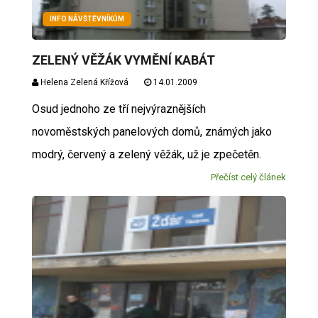
INFO NÁVŠTĚVNÍKŮM
ZELENÝ VĚŽÁK VYMĚNÍ KABÁT
Helena Zelená Křížová
14.01.2009
Osud jednoho ze tří nejvýraznějších
novoměstských panelových domů, známých jako
modrý, červený a zelený věžák, už je zpečetěn.
Přečíst celý článek