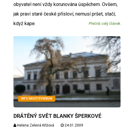
obyvatel není vždy korunována úspěchem. Ovšem,
jak praví staré české přísloví, nemusí pršet, stačí,
když kape.
Přečíst celý článek
INFO NÁVŠTĚVNÍKŮM
DRÁTĚNÝ SVĚT BLANKY ŠPERKOVÉ
Helena Zelená Křížová
24.01.2009