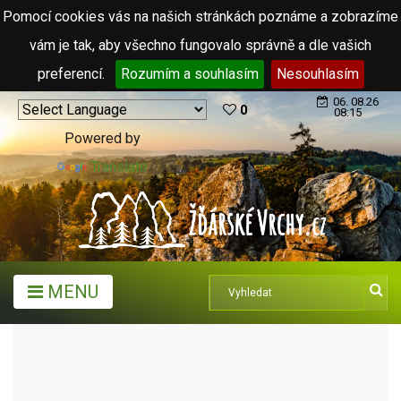
Pomocí cookies vás na našich stránkách poznáme a zobrazíme
vám je tak, aby všechno fungovalo správně a dle vašich
preferencí.
Rozumím a souhlasím
Nesouhlasím
06. 08.26
0
08:15
Powered by
Translate
MENU
ARCHIV ČLÁNKŮ (2006 - 2011)