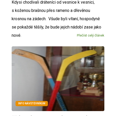
Kdysi chodívali dráteníci od vesnice k vesnici,
s koženou brašnou přes rameno a dřevěnou
krosnou na zádech. Všude byli vítaní, hospodyně
se pokaždé těšily, že bude jejich nádobí zase jako
nové.
Přečíst celý článek
INFO NÁVŠTĚVNÍKŮM