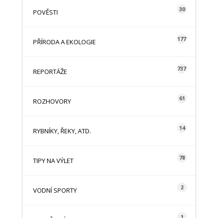
30
POVĚSTI
177
PŘÍRODA A EKOLOGIE
737
REPORTÁŽE
61
ROZHOVORY
14
RYBNÍKY, ŘEKY, ATD.
78
TIPY NA VÝLET
2
VODNÍ SPORTY
1