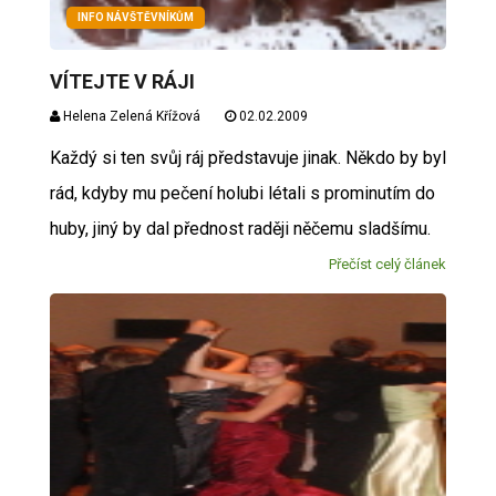
INFO NÁVŠTĚVNÍKŮM
VÍTEJTE V RÁJI
Helena Zelená Křížová
02.02.2009
Každý si ten svůj ráj představuje jinak. Někdo by byl
rád, kdyby mu pečení holubi létali s prominutím do
huby, jiný by dal přednost raději něčemu sladšímu.
Přečíst celý článek