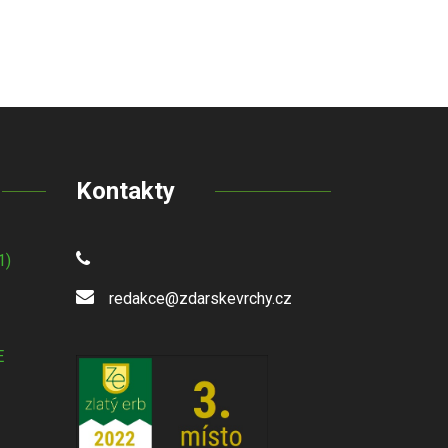
Kontakty
1)
redakce@zdarskevrchy.cz
E