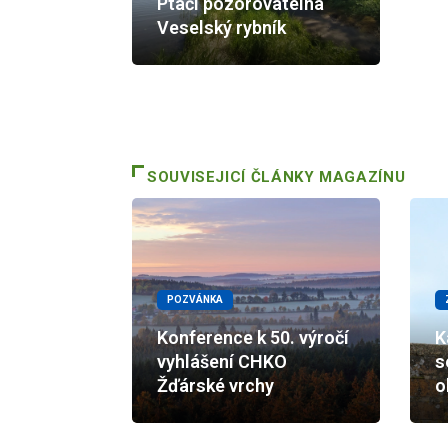
Ptačí pozorovatelna
Veselský rybník
SOUVISEJICÍ ČLÁNKY MAGAZÍNU
POZVÁNKA
Konference k 50. výročí
K
vyhlášení CHKO
s
Žďárské vrchy
o