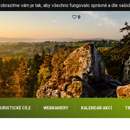
brazíme vám je tak, aby všechno fungovalo správně a dle vašic
0
URISTICKÉ CÍLE
WEBKAMERY
KALENDÁŘ AKCÍ
TR