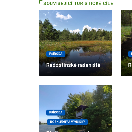
SOUVISEJICÍ TURISTICKÉ CÍLE
PŘÍRODA
Radostínské rašeniště
R
PŘÍRODA
ROZHLEDNY A VYHLÍDKY