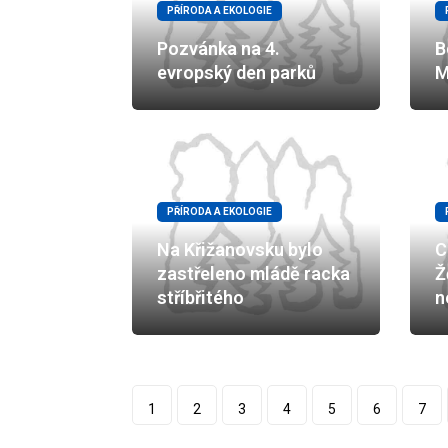
PŘÍRODA A EKOLOGIE
Pozvánka na 4.
B
evropský den parků
M
PŘÍRODA A EKOLOGIE
Na Křižanovsku bylo
C
zastřeleno mládě racka
Ž
stříbřitého
n
1
2
3
4
5
6
7