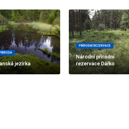
PŘÍRODNÍ REZERVACE
PŘÍRODA
Národní přírodní
anská jezírka
rezervace Dářko