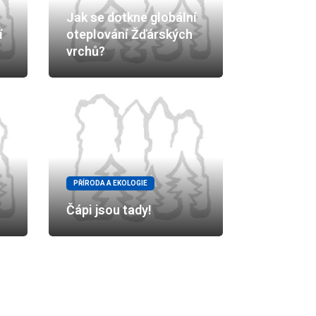
Jak se dotkne globální
í
oteplování Žďárských
vrchů?
PŘÍRODA A EKOLOGIE
Čápi jsou tady!