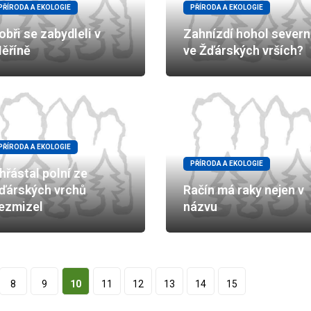
PŘÍRODA A EKOLOGIE
PŘÍRODA A EKOLOGIE
obři se zabydleli v
Zahnízdí hohol severn
ěříně
ve Žďárských vrších?
PŘÍRODA A EKOLOGIE
PŘÍRODA A EKOLOGIE
hřástal polní ze
ďárských vrchů
Račín má raky nejen v
ezmizel
názvu
8
9
10
11
12
13
14
15