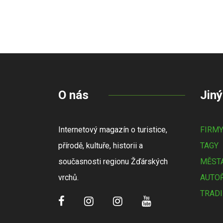
O nás
Jiný
Internetový magazín o turistice,
FIRM
přírodě, kultuře, historii a
TAGY
současnosti regionu Žďárských
MĚSTA
vrchů.
AUTOŘ
TRADI