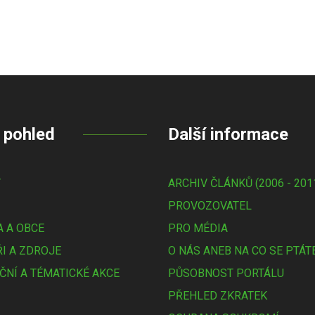
 pohled
Další informace
Y
ARCHIV ČLÁNKŮ (2006 - 201
PROVOZOVATEL
 A OBCE
PRO MÉDIA
I A ZDROJE
O NÁS ANEB NA CO SE PTÁT
ČNÍ A TÉMATICKÉ AKCE
PŮSOBNOST PORTÁLU
PŘEHLED ZKRATEK