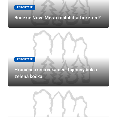
REPORTÁŽE
Bude se Nové Město chlubit arboretem?
REPORTÁŽE
Hraniční a smírčí kámen, tajemný buk a
zelená kočka