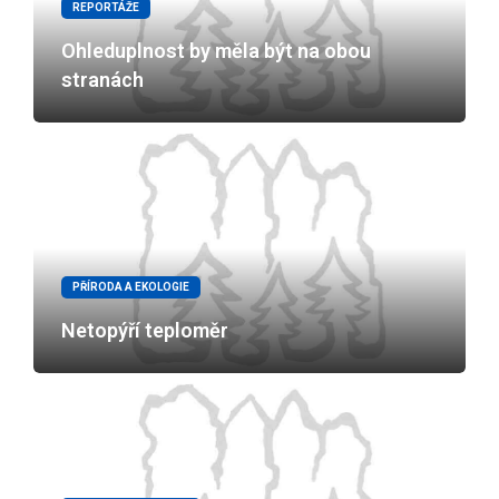
REPORTÁŽE
Ohleduplnost by měla být na obou
stranách
PŘÍRODA A EKOLOGIE
Netopýří teploměr