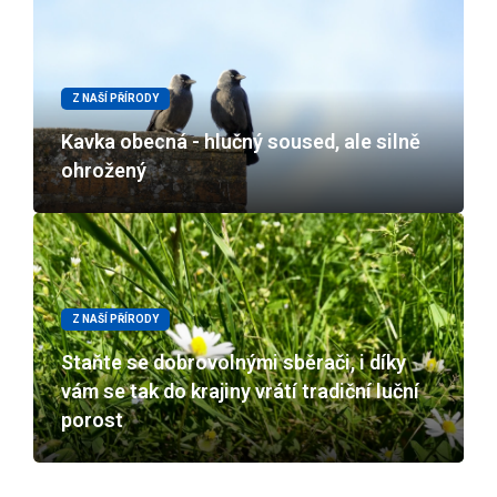
Z NAŠÍ PŘÍRODY
Kavka obecná - hlučný soused, ale silně
ohrožený
Z NAŠÍ PŘÍRODY
Staňte se dobrovolnými sběrači, i díky
vám se tak do krajiny vrátí tradiční luční
porost