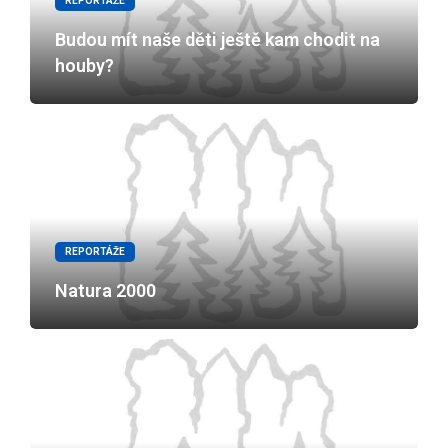
REPORTÁŽE
Budou mít naše děti ještě kam chodit na
houby?
REPORTÁŽE
Natura 2000