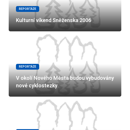
REPORTÁŽE
Kulturní víkend Sněženska 2006
REPORTÁŽE
V okolí Nového Města budou vybudovány
nové cyklostezky