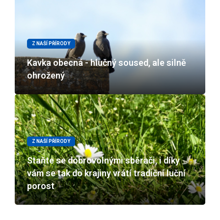
Z NAŠÍ PŘÍRODY
Kavka obecná - hlučný soused, ale silně
ohrožený
Z NAŠÍ PŘÍRODY
Staňte se dobrovolnými sběrači, i díky
vám se tak do krajiny vrátí tradiční luční
porost