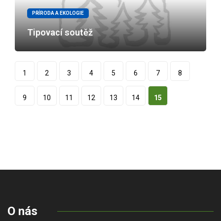
PŘÍRODA A EKOLOGIE
Tipovací soutěž
1
2
3
4
5
6
7
8
9
10
11
12
13
14
15
O nás