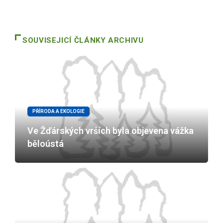
SOUVISEJICÍ ČLÁNKY ARCHIVU
PŘÍRODA A EKOLOGIE
Ve Žďárských vrších byla objevena vážka
běloústá