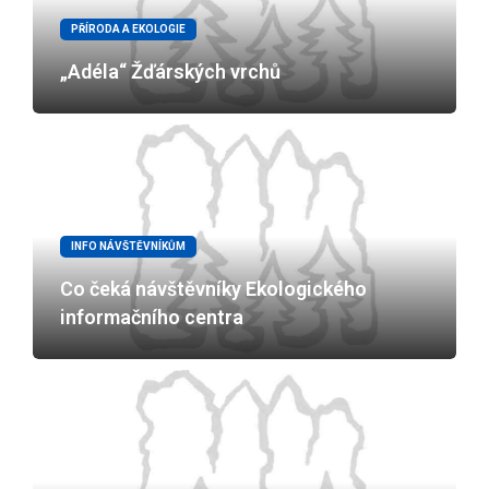
PŘÍRODA A EKOLOGIE
„Adéla“ Žďárských vrchů
INFO NÁVŠTĚVNÍKŮM
Co čeká návštěvníky Ekologického
informačního centra