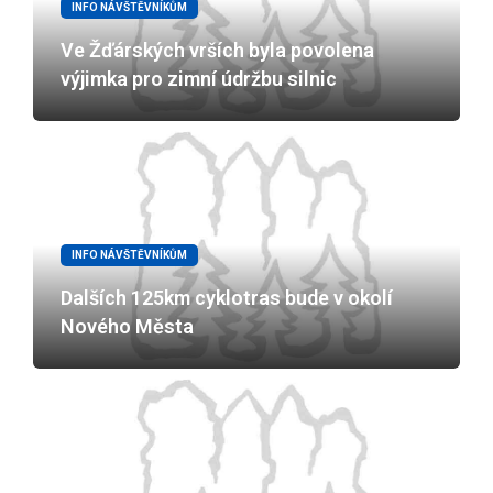
INFO NÁVŠTĚVNÍKŮM
Ve Žďárských vrších byla povolena
výjimka pro zimní údržbu silnic
INFO NÁVŠTĚVNÍKŮM
Dalších 125km cyklotras bude v okolí
Nového Města