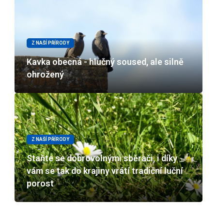
Z NAŠÍ PŘÍRODY
Kavka obecná - hlučný soused, ale silně
ohrožený
Z NAŠÍ PŘÍRODY
Staňte se dobrovolnými sběrači, i díky
vám se tak do krajiny vrátí tradiční luční
porost