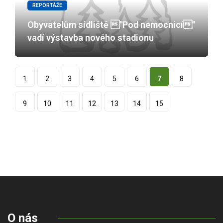
REPORTÁŽE
Obyvatelům sídliště "Pod nemocnicí"
vadí výstavba nového stadionu
1
2
3
4
5
6
7
8
9
10
11
12
13
14
15
O nás