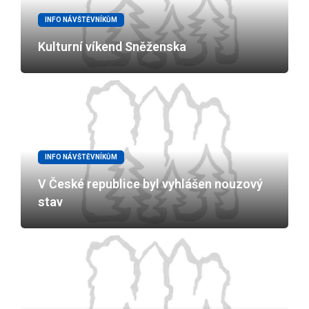
INFO NÁVŠTĚVNÍKŮM
Kulturní víkend Sněženska
INFO NÁVŠTĚVNÍKŮM
V České republice byl vyhlášen nouzový
stav