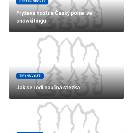
OSTATNÍ SPORTY
Fryšava hostila Český pohár ve
snowkitingu
TIPY NA VÝLET
Jak se rodí naučná stezka