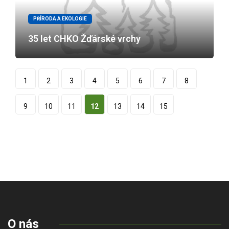
PŘÍRODA A EKOLOGIE
35 let CHKO Žďárské vrchy
1
2
3
4
5
6
7
8
9
10
11
12
13
14
15
O nás