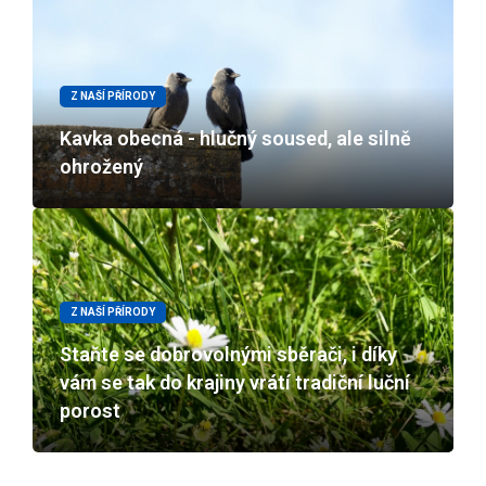
Z NAŠÍ PŘÍRODY
Kavka obecná - hlučný soused, ale silně
ohrožený
Z NAŠÍ PŘÍRODY
Staňte se dobrovolnými sběrači, i díky
vám se tak do krajiny vrátí tradiční luční
porost