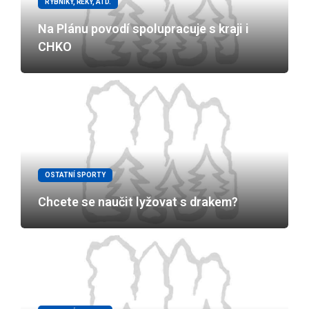
RYBNÍKY, ŘEKY, ATD.
Na Plánu povodí spolupracuje s kraji i
CHKO
OSTATNÍ SPORTY
Chcete se naučit lyžovat s drakem?