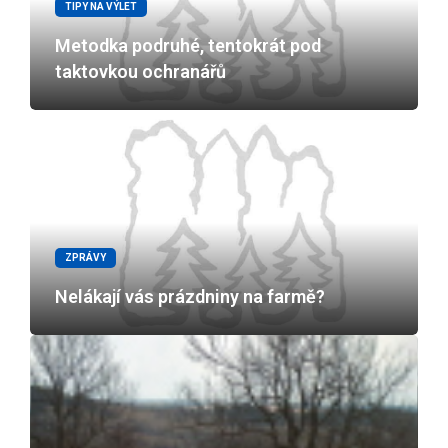
TIPY NA VÝLET
Metodka podruhé, tentokrát pod
taktovkou ochranářů
ZPRÁVY
Nelákají vás prázdniny na farmě?