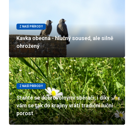
Z NAŠÍ PŘÍRODY
Kavka obecná - hlučný soused, ale silně
ohrožený
Z NAŠÍ PŘÍRODY
Staňte se dobrovolnými sběrači, i díky
vám se tak do krajiny vrátí tradiční luční
porost