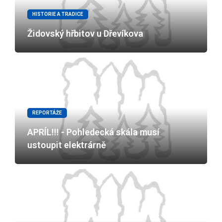
HISTORIE A TRADICE
Židovský hřbitov u Dřevíkova
REPORTÁŽE
APRÍL!!! - Pohledecká skála musí
ustoupit elektrárně