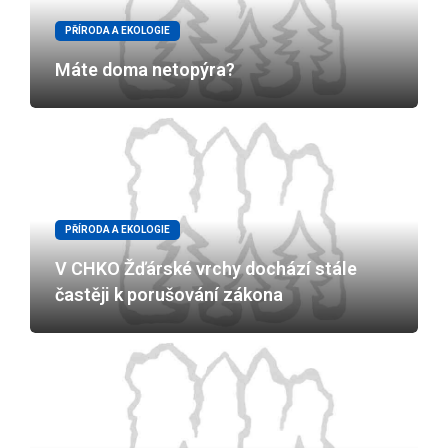
PŘÍRODA A EKOLOGIE
Máte doma netopýra?
PŘÍRODA A EKOLOGIE
V CHKO Žďárské vrchy dochází stále
častěji k porušování zákona