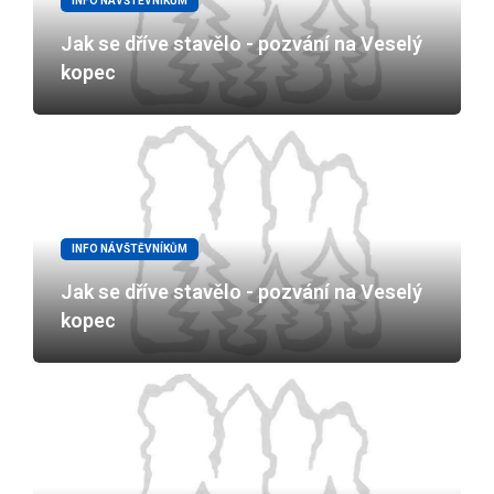
INFO NÁVŠTĚVNÍKŮM
Jak se dříve stavělo - pozvání na Veselý
kopec
INFO NÁVŠTĚVNÍKŮM
Jak se dříve stavělo - pozvání na Veselý
kopec