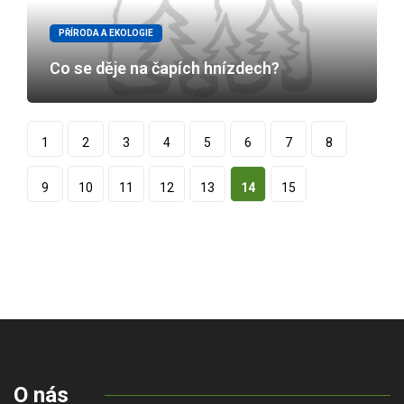
PŘÍRODA A EKOLOGIE
Co se děje na čapích hnízdech?
1
2
3
4
5
6
7
8
9
10
11
12
13
14
15
O nás