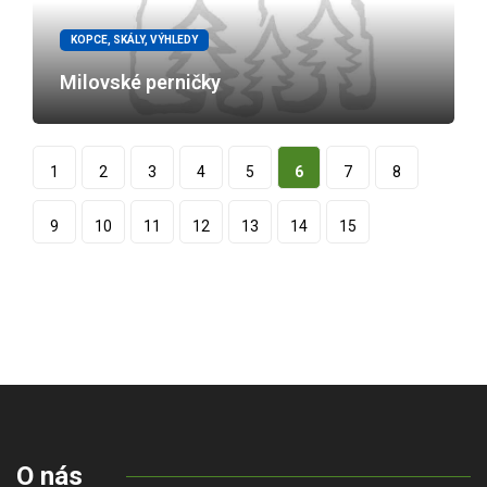
KOPCE, SKÁLY, VÝHLEDY
Milovské perničky
1
2
3
4
5
6
7
8
9
10
11
12
13
14
15
O nás