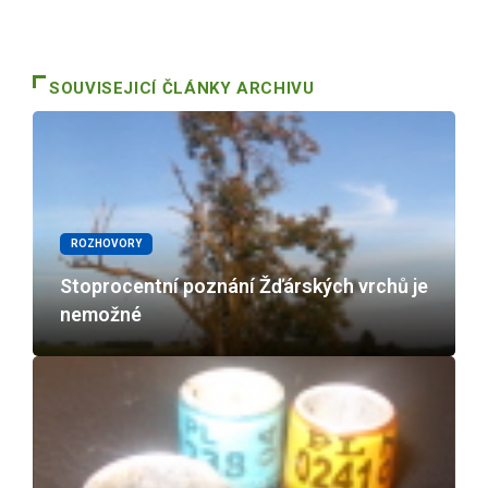
SOUVISEJICÍ ČLÁNKY ARCHIVU
ROZHOVORY
Stoprocentní poznání Žďárských vrchů je
nemožné