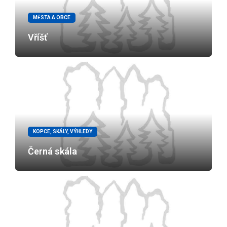
MĚSTA A OBCE
Vříšť
KOPCE, SKÁLY, VÝHLEDY
Černá skála