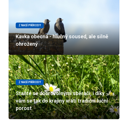
Z NAŠÍ PŘÍRODY
Kavka obecná - hlučný soused, ale silně
ohrožený
Z NAŠÍ PŘÍRODY
Staňte se dobrovolnými sběrači, i díky
vám se tak do krajiny vrátí tradiční luční
porost