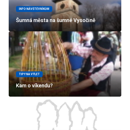
INFO NÁVŠTĚVNÍKŮM
Šumná města na šumné Vysočině
TIPY NA VÝLET
Kam o víkendu?