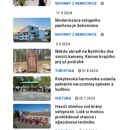
NOVINKY Z NEMOCNICE
11.9.2024
Modernizace vstupního
pavilonu je dokončena
NOVINKY Z NEMOCNICE
5.9.2024
Někdo ukradl na Bystřicku dva
smírčí kameny. Kámen krejčího
prý už podruhé
TURISTIKA
31.8.2024
Rokytenská harmonika oslavila
patnácté narozeniny zpěvem a
hudbou
KULTURA
20.7.2024
Hasiči otevřou své brány
veřejnosti. Lidé si mohou
prohlédnout stanice i
výjezdovou techniku