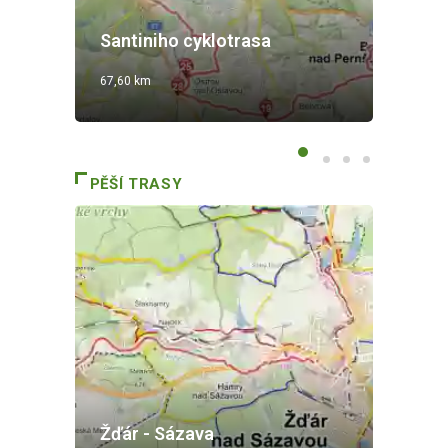
Cy
Santiniho cyklotrasa
S
67,60 km
9,2
PĚŠÍ TRASY
Žďár - Sázava
Ha