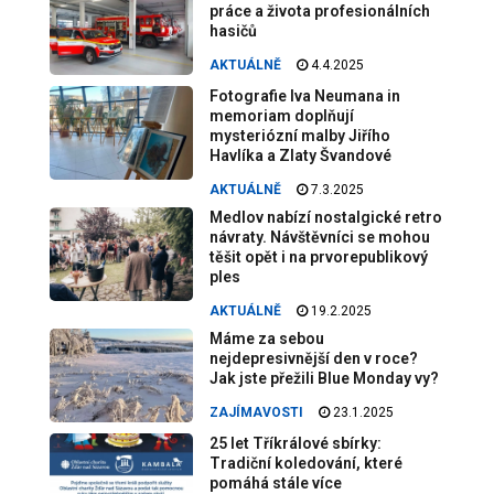
práce a života profesionálních
hasičů
AKTUÁLNĚ
4.4.2025
Fotografie Iva Neumana in
memoriam doplňují
mysteriózní malby Jiřího
Havlíka a Zlaty Švandové
AKTUÁLNĚ
7.3.2025
Medlov nabízí nostalgické retro
návraty. Návštěvníci se mohou
těšit opět i na prvorepublikový
ples
AKTUÁLNĚ
19.2.2025
Máme za sebou
nejdepresivnější den v roce?
Jak jste přežili Blue Monday vy?
ZAJÍMAVOSTI
23.1.2025
25 let Tříkrálové sbírky:
Tradiční koledování, které
pomáhá stále více