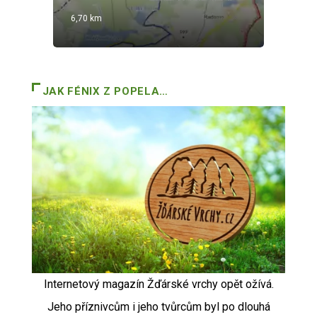
6,70 km
13,
JAK FÉNIX Z POPELA…
Internetový magazín Žďárské vrchy opět ožívá.
Jeho příznivcům i jeho tvůrcům byl po dlouhá