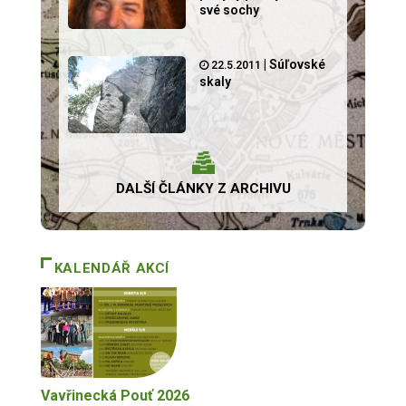
své sochy
|
Súľovské
22.5.2011
skaly
DALŠÍ ČLÁNKY Z ARCHIVU
KALENDÁŘ AKCÍ
Vavřinecká Pouť 2026