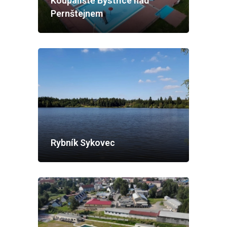
Koupaliště Bystřice nad
Pernštejnem
Rybník Sykovec