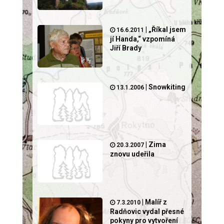
|
„Říkal jsem
16.6.2011
jí Handa,“ vzpomíná
Jiří Brady
|
Snowkiting
13.1.2006
|
Zima
20.3.2007
znovu udeřila
|
Malíř z
7.3.2010
Radňovic vydal přesné
pokyny pro vytvoření