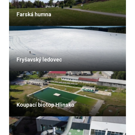
Farská humna
Fryšavský ledovec
Koupací biotop Hlinsko