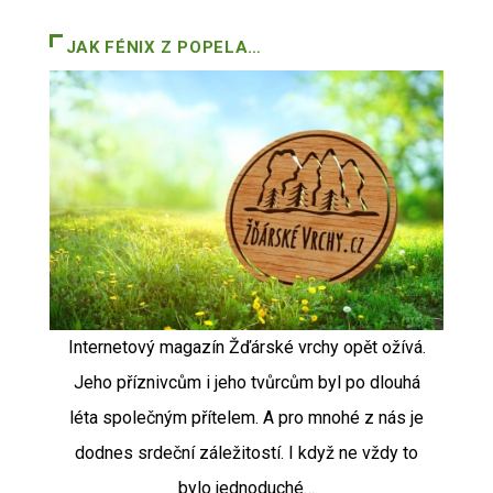
JAK FÉNIX Z POPELA…
Internetový magazín Žďárské vrchy opět ožívá.
Jeho příznivcům i jeho tvůrcům byl po dlouhá
léta společným přítelem. A pro mnohé z nás je
dodnes srdeční záležitostí. I když ne vždy to
bylo jednoduché…