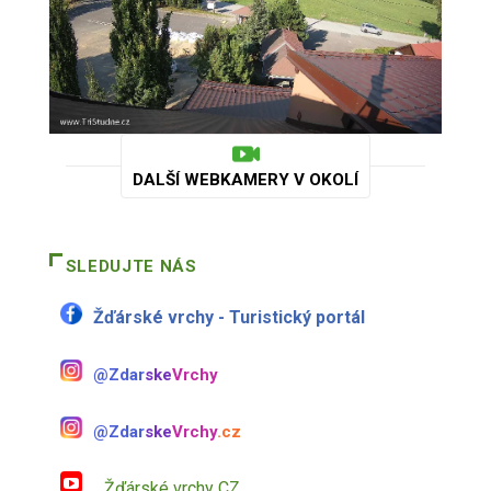
DALŠÍ WEBKAMERY V OKOLÍ
SLEDUJTE NÁS
Žďárské vrchy - Turistický portál
@Zdar
ske
Vrchy
@Zdar
ske
Vrchy
.cz
Žďárské vrchy CZ