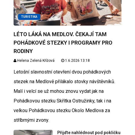
TURISTIKA
LÉTO LÁKÁ NA MEDLOV. ČEKAJÍ TAM
POHÁDKOVÉ STEZKY I PROGRAMY PRO
RODINY
Helena Zelená Křížová
1.6.2026 13:18
Letošní slavnostní otevření dvou pohádkových
stezek na Medlově přilákalo stovky návštěvníků.
Malí i velcí se už mohou znovu vydat jak na
Pohádkovou stezku Skřítka Ostružinky, tak i na
velkou Pohádkovou stezku Okolo Medlova za
stříbrnými zvony.
Přijďte nahlédnout pod pokličku