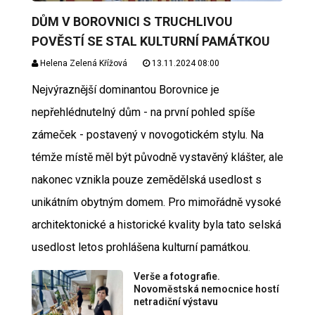
DŮM V BOROVNICI S TRUCHLIVOU
POVĚSTÍ SE STAL KULTURNÍ PAMÁTKOU
Helena Zelená Křížová
13.11.2024 08:00
Nejvýraznější dominantou Borovnice je
nepřehlédnutelný dům - na první pohled spíše
zámeček - postavený v novogotickém stylu. Na
témže místě měl být původně vystavěný klášter, ale
nakonec vznikla pouze zemědělská usedlost s
unikátním obytným domem. Pro mimořádně vysoké
architektonické a historické kvality byla tato selská
usedlost letos prohlášena kulturní památkou.
Verše a fotografie.
Novoměstská nemocnice hostí
netradiční výstavu