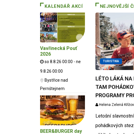
KALENDÁŘ AKCÍ
NEJNOVĚJŠÍ 
Vavřinecká Pouť
2026
so 8.8.26 00:00 - ne
TURISTIKA
9.8.26 00:00
LÉTO LÁKÁ NA 
Bystřice nad
TAM POHÁDKOV
Pernštejnem
PROGRAMY PR
Helena Zelená Křížo
Letošní slavnostní
pohádkových stez
BEER&BURGER day