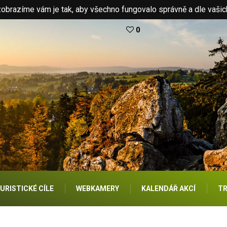
brazíme vám je tak, aby všechno fungovalo správně a dle vašic
0
URISTICKÉ CÍLE
WEBKAMERY
KALENDÁŘ AKCÍ
TR