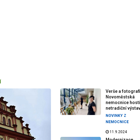
Í
Verše a fotografi
Novoměstská
nemocnice host
netradiční výsta
NOVINKY Z
NEMOCNICE
11.9.2024
Modernizace