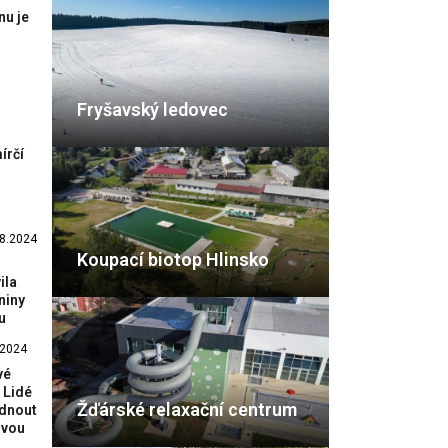
nu je
Fryšavský ledovec
írčí
8.2024
Koupací biotop Hlinsko
ila
niny
u
.2024
vé
 Lidé
Žďárské relaxační centrum
édnout
ovou