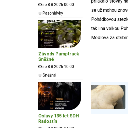
přilákalo stovky ná
so 8.8.2026 00:00
se už mohou znovu
Pasohlávky
Pohádkovou stezku
tak i na velkou P
Medlova za stříbr
Závody Pumptrack
Sněžné
so 8.8.2026 10:00
Sněžné
Oslavy 135 let SDH
Radostín