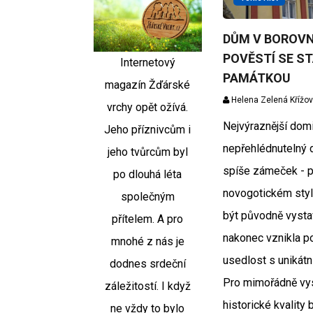
DŮM V BOROVN
POVĚSTÍ SE ST
Internetový
PAMÁTKOU
magazín Žďárské
Helena Zelená Křížo
vrchy opět ožívá.
Nejvýraznější dom
Jeho příznivcům i
nepřehlédnutelný 
jeho tvůrcům byl
spíše zámeček - 
po dlouhá léta
novogotickém styl
společným
být původně vystav
přítelem. A pro
nakonec vznikla 
mnohé z nás je
usedlost s uniká
dodnes srdeční
Pro mimořádně vys
záležitostí. I když
historické kvality 
ne vždy to bylo