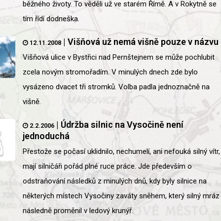
běžného životy. To věděli už ve starém Římě. A v Rokytně se
tím řídí dodneška.
|
Višňová už nemá višně pouze v názvu
12.11.2008
Višňová ulice v Bystřici nad Pernštejnem se může pochlubit
zcela novým stromořadím. V minulých dnech zde bylo
vysázeno dvacet tři stromků. Volba padla jednoznačně na
višně.
|
Údržba silnic na Vysočině není
2.2.2006
jednoduchá
Přestože se počasí uklidnilo, nechumelí, ani nefouká silný vítr,
mají silničáři pořád plné ruce práce. Jde především o
odstraňování následků z minulých dnů, kdy byly silnice na
některých místech Vysočiny zaváty sněhem, který silný mráz
následně proměnil v ledový krunýř.