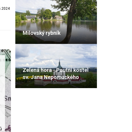
5.2024
Milovský rybník
Zelená hora - Poutní kostel
sv. Jana Nepomuckého
ů