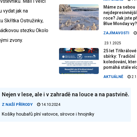
vštěvníků. Malí i velcí
Máme za sebou
 vydat jak na
nejdepresivnější
roce? Jak jste př
 Skřítka Ostružinky,
Blue Monday vy?
ohádkovou stezku Okolo
ZAJÍMAVOSTI
nými zvony.
23.1.2025
25 let Tříkrálové
sbírky: Tradiční
koledování, kter
pomáhá stále ví
AKTUÁLNĚ
2.1
Nejen v lese, ale i v zahradě na louce a na pastvině.
Z NAŠÍ PŘÍRODY
14.10.2024
Košíky houbařů plní vatovce, sírovce i hnojníky