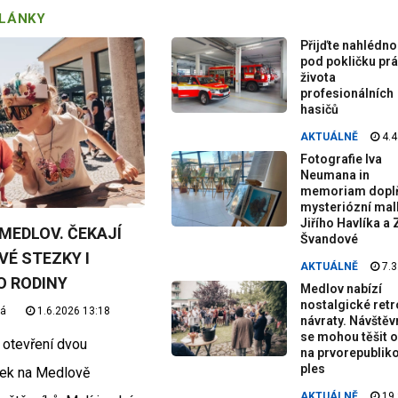
ČLÁNKY
Přijďte nahlédno
pod pokličku prá
života
profesionálních
hasičů
AKTUÁLNĚ
4.4
Fotografie Iva
Neumana in
memoriam doplň
mysteriózní mal
Jiřího Havlíka a 
MEDLOV. ČEKAJÍ
Švandové
É STEZKY I
AKTUÁLNĚ
7.3
O RODINY
Medlov nabízí
nostalgické retr
vá
1.6.2026 13:18
návraty. Návštěv
se mohou těšit o
 otevření dvou
na prvorepublik
ples
ek na Medlově
AKTUÁLNĚ
19.