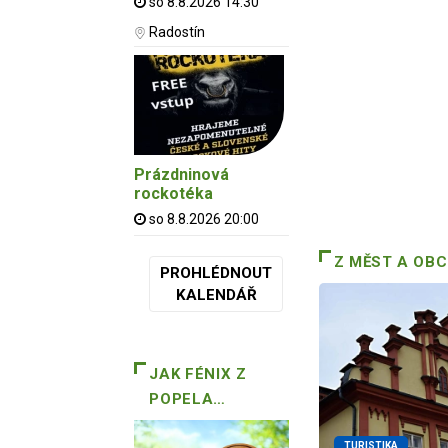
so 8.8.2026 14:30
Radostín
Prázdninová
rockotéka
so 8.8.2026 20:00
Z MĚST A OBC
PROHLÉDNOUT
KALENDÁŘ
JAK FÉNIX Z
POPELA…
TURISTIKA