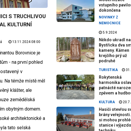
vstupního pavilo
dokončena
ICI S TRUCHLIVOU
NOVINKY Z
NEMOCNICE
AL KULTURNÍ
5.9.2024
Někdo ukradl na
vá
13.11.2024 08:00
Bystřicku dva sm
kameny. Kámen
inantou Borovnice je
krejčího prý už
podruhé
dům - na první pohled
TURISTIKA
31.
postavený v
Rokytenská
u. Na témže místě měl
harmonika oslav
patnácté naroze
ěný klášter, ale
zpěvem a hudbo
pouze zemědělská
KULTURA
20.7
tním obytným domem.
Hasiči otevřou s
brány veřejnosti.
oké architektonické a
si mohou prohl
stanice i výjezd
byla tato selská
techniku