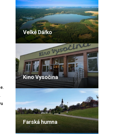
Velké Dářko
Kino Vysočina
e.
í
vu
Farská humna