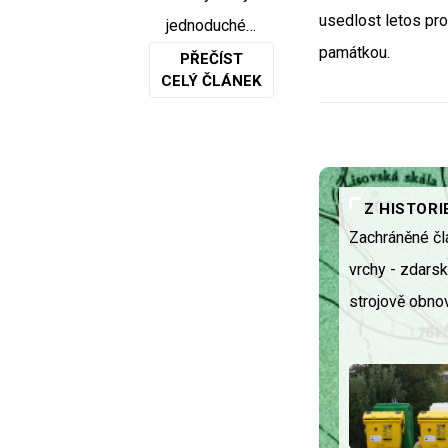
usedlost letos pro
jednoduché…
památkou.
PŘEČÍST
CELÝ ČLÁNEK
Z HISTORI
Zachráněné čl
vrchy - zdars
strojově obnov