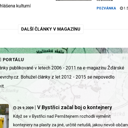
hlášena kulturní
POZVÁNKA
1.
DALŠÍ ČLÁNKY V MAGAZÍNU
E PORTÁLU
ánky publikované v letech 2006 - 2011 na e-magazínu Žďárské
kevrchy.cz. Bohužel články z let 2012 - 2015 se nepovedlo
it.
|
V Bystřici začal boj o kontejnery
29.9.2009
Když se v Bystřici nad Pernštejnem rozhodli vyměnit
kontejnery na plasty za jiné, určitě netušili, jakou nevoli občan