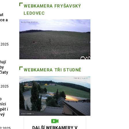
WEBKAMERA
FRYŠAVSKÝ
LEDOVEC
ut
ce a
.2025
ují
by
WEBKAMERA
TŘI STUDNĚ
Zlaty
.2025
o
níci
pět i
ový
DALŠÍ WEBKAMERY V
2.2025