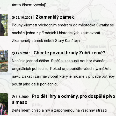
tímto činem vyvolají.
|
Zkamenělý zámek
22.10.2008
Pouhý kilometr východním směrem od městečka Svratky se
nachází jedna z přírodních i historických zajímavostí.
Zkamenělý zámek neboli Starý Karlštejn.
|
Chcete poznat hrady Zubří země?
12.5.2010
Není nic jednoduššího. Stačí si zakoupit soubor dvanácti
originálních pohlednic. Pokud si je pořídíte všechny, můžete
navíc získat i zajímavý obal, který je možné v případě potřeby
použít jako další pohlednici.
|
Pro děti hry a odměny, pro dospělé pivo
8.6.2009
a maso
Dejte lidem chléb a hry a zapomenou na všechny strasti