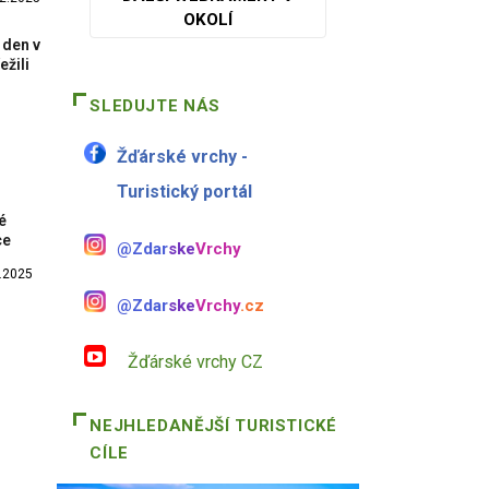
OKOLÍ
 den v
ežili
SLEDUJTE NÁS
Žďárské vrchy -
Turistický portál
é
ce
@Zdar
ske
Vrchy
.2025
@Zdar
ske
Vrchy
.cz
Žďárské vrchy CZ
NEJHLEDANĚJŠÍ TURISTICKÉ
CÍLE