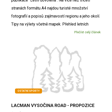
publikace "Letní dovolená". Na více než třiceti
stranách formátu A4 najdou turisté množství
fotografií a popisů zajímavostí regionu a jeho okolí.
Tipy na výlety včetně mapek. Přehled letních
Přečíst celý článek
OSTATNÍ SPORTY
LACMAN VYSOČINA ROAD - PROPOZICE