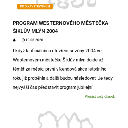
INFO NÁVŠTĚVNÍKŮM
PROGRAM WESTERNOVÉHO MĚSTEČKA
ŠIKLŮV MLÝN 2004
10.08.2026
I když k oficiálnímu otevření sezóny 2004 ve
Westernovém městečku Šiklův mlýn dojde až
téměř za měsíc, první víkendová akce letošního
roku již proběhla a další budou následovat. Je tedy
nejvyšší čas představit program jubilejní
Přečíst celý článek