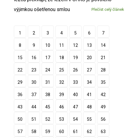
výjimkou ošetřenou smlou
Přečíst celý článek
1
2
3
4
5
6
7
8
9
10
11
12
13
14
15
16
17
18
19
20
21
22
23
24
25
26
27
28
29
30
31
32
33
34
35
36
37
38
39
40
41
42
43
44
45
46
47
48
49
50
51
52
53
54
55
56
57
58
59
60
61
62
63