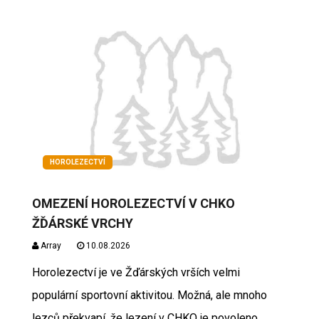
HOROLEZECTVÍ
OMEZENÍ HOROLEZECTVÍ V CHKO
ŽĎÁRSKÉ VRCHY
Array
10.08.2026
Horolezectví je ve Žďárských vrších velmi
populární sportovní aktivitou. Možná, ale mnoho
lezců překvapí, že lezení v CHKO je povoleno