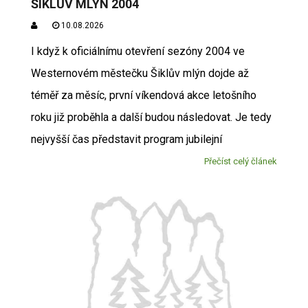
ŠIKLŮV MLÝN 2004
10.08.2026
I když k oficiálnímu otevření sezóny 2004 ve
Westernovém městečku Šiklův mlýn dojde až
téměř za měsíc, první víkendová akce letošního
roku již proběhla a další budou následovat. Je tedy
nejvyšší čas představit program jubilejní
Přečíst celý článek