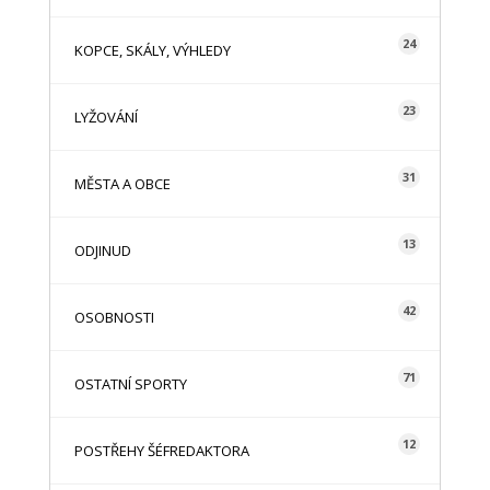
24
KOPCE, SKÁLY, VÝHLEDY
23
LYŽOVÁNÍ
31
MĚSTA A OBCE
13
ODJINUD
42
OSOBNOSTI
71
OSTATNÍ SPORTY
12
POSTŘEHY ŠÉFREDAKTORA