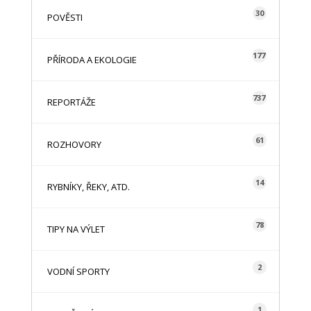
30
POVĚSTI
177
PŘÍRODA A EKOLOGIE
737
REPORTÁŽE
61
ROZHOVORY
14
RYBNÍKY, ŘEKY, ATD.
78
TIPY NA VÝLET
2
VODNÍ SPORTY
1