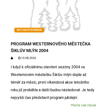
INFO NÁVŠTĚVNÍKŮM
PROGRAM WESTERNOVÉHO MĚSTEČKA
ŠIKLŮV MLÝN 2004
10.08.2026
I když k oficiálnímu otevření sezóny 2004 ve
Westernovém městečku Šiklův mlýn dojde až
téměř za měsíc, první víkendová akce letošního
roku již proběhla a další budou následovat. Je tedy
nejvyšší čas představit program jubilejní
Přečíst celý článek