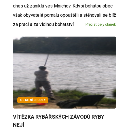
dnes už zaniklá ves Mnichov. Kdysi bohatou obec
však obyvatelé pomalu opouštěli a stěhovali se blíž
za prací a za vidinou bohatství.
Přečíst celý článek
OSTATNÍ SPORTY
VÍTĚZKA RYBÁŘSKÝCH ZÁVODŮ RYBY
NEJÍ