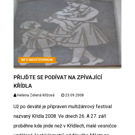
INFO NÁVŠTĚVNÍKŮM
PŘIJĎTE SE PODÍVAT NA ZPÍVAJÍCÍ
KŘÍDLA
Helena Zelená Křížová
23.09.2008
Už po deváté je připraven multižánrový festival
nazvaný Křídla 2008. Ve dnech 26. A 27. září
proběhne kde jinde než v Křídlech, malé vesničce