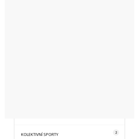
KATEGORIE
48
AKTUALITY
16
CYKLISTIKA
87
FOTOGRAFICKY
128
HISTORIE A TRADICE
16
HOROLEZECTVÍ
492
INFO NÁVŠTĚVNÍKŮM
2
KOLEKTIVNÍ SPORTY