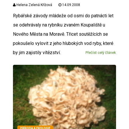
Helena Zelená Křížová
14.09.2008
Rybářské závody mládeže od osmi do patnácti let
se odehrávaly na rybníku zvaném Koupaliště u
Nového Města na Moravě. Třicet soutěžících se
pokoušelo vylovit z jeho hlubokých vod ryby, které
by jim zajistily vítězství.
Přečíst celý článek
PŘÍRODA A EKOLOGIE