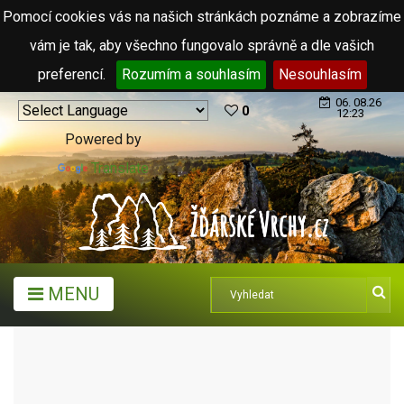
Pomocí cookies vás na našich stránkách poznáme a zobrazíme
vám je tak, aby všechno fungovalo správně a dle vašich
preferencí.
Rozumím a souhlasím
Nesouhlasím
06. 08.26
0
12:23
Powered by
Translate
MENU
ARCHIV ČLÁNKŮ (2006 - 2011)