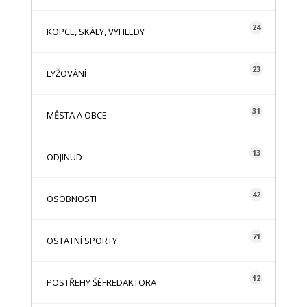
24
KOPCE, SKÁLY, VÝHLEDY
23
LYŽOVÁNÍ
31
MĚSTA A OBCE
13
ODJINUD
42
OSOBNOSTI
71
OSTATNÍ SPORTY
12
POSTŘEHY ŠÉFREDAKTORA