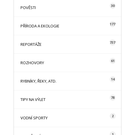
30
POVĚSTI
177
PŘÍRODA A EKOLOGIE
737
REPORTÁŽE
61
ROZHOVORY
14
RYBNÍKY, ŘEKY, ATD.
78
TIPY NA VÝLET
2
VODNÍ SPORTY
1