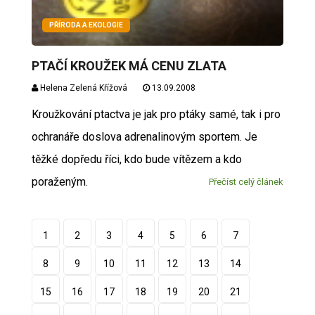
PŘÍRODA A EKOLOGIE
PTAČÍ KROUŽEK MÁ CENU ZLATA
Helena Zelená Křížová
13.09.2008
Kroužkování ptactva je jak pro ptáky samé, tak i pro
ochranáře doslova adrenalinovým sportem. Je
těžké dopředu říci, kdo bude vítězem a kdo
poraženým.
Přečíst celý článek
1
2
3
4
5
6
7
8
9
10
11
12
13
14
15
16
17
18
19
20
21