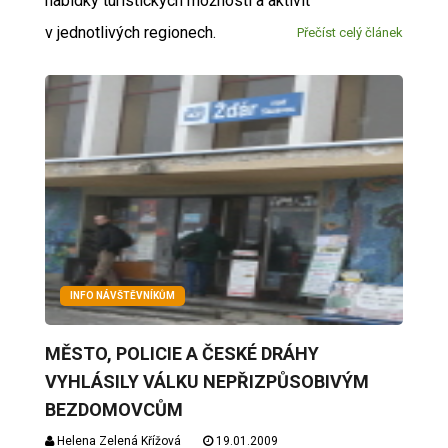
nabídky turistických možností a aktivit
v jednotlivých regionech.
Přečíst celý článek
INFO NÁVŠTĚVNÍKŮM
MĚSTO, POLICIE A ČESKÉ DRÁHY
VYHLÁSILY VÁLKU NEPŘIZPŮSOBIVÝM
BEZDOMOVCŮM
Helena Zelená Křížová
19.01.2009