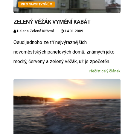
INFO NÁVŠTĚVNÍKŮM
ZELENÝ VĚŽÁK VYMĚNÍ KABÁT
Helena Zelená Křížová
14.01.2009
Osud jednoho ze tří nejvýraznějších
novoměstských panelových domů, známých jako
modrý, červený a zelený věžák, už je zpečetěn.
Přečíst celý článek