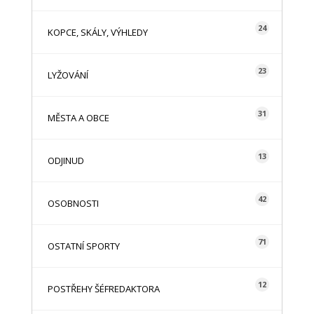
24
KOPCE, SKÁLY, VÝHLEDY
23
LYŽOVÁNÍ
31
MĚSTA A OBCE
13
ODJINUD
42
OSOBNOSTI
71
OSTATNÍ SPORTY
12
POSTŘEHY ŠÉFREDAKTORA