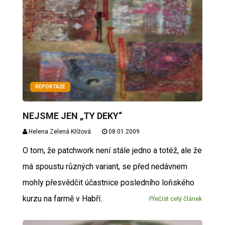
REPORTÁŽE
NEJSME JEN „TY DEKY“
Helena Zelená Křížová
08.01.2009
O tom, že patchwork není stále jedno a totéž, ale že
má spoustu různých variant, se před nedávnem
mohly přesvědčit účastnice posledního loňského
kurzu na farmě v Habří.
Přečíst celý článek