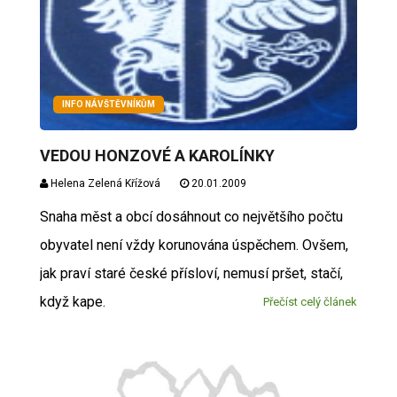
INFO NÁVŠTĚVNÍKŮM
VEDOU HONZOVÉ A KAROLÍNKY
Helena Zelená Křížová
20.01.2009
Snaha měst a obcí dosáhnout co největšího počtu
obyvatel není vždy korunována úspěchem. Ovšem,
jak praví staré české přísloví, nemusí pršet, stačí,
když kape.
Přečíst celý článek