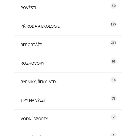
30
POVĚSTI
177
PŘÍRODA A EKOLOGIE
737
REPORTÁŽE
61
ROZHOVORY
14
RYBNÍKY, ŘEKY, ATD.
78
TIPY NA VÝLET
2
VODNÍ SPORTY
1