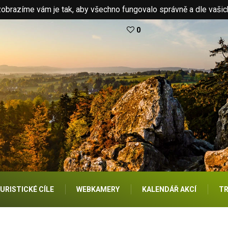
brazíme vám je tak, aby všechno fungovalo správně a dle vašic
0
URISTICKÉ CÍLE
WEBKAMERY
KALENDÁŘ AKCÍ
TR