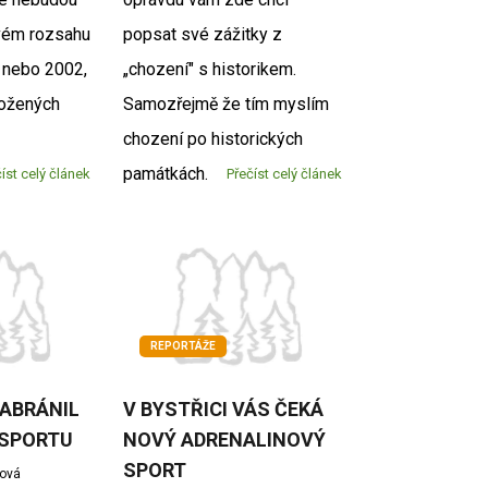
vém rozsahu
popsat své zážitky z
 nebo 2002,
„chození" s historikem.
rožených
Samozřejmě že tím myslím
chození po historických
památkách.
íst celý článek
Přečíst celý článek
REPORTÁŽE
ZABRÁNIL
V BYSTŘICI VÁS ČEKÁ
 SPORTU
NOVÝ ADRENALINOVÝ
SPORT
žová