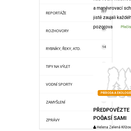
a manévrovací sch
737
REPORTÁŽE
jistě zaujali každé
pozorova
Přečís
61
ROZHOVORY
14
RYBNÍKY, ŘEKY, ATD.
78
TIPY NA VÝLET
2
VODNÍ SPORTY
PŘÍRODA A EKOLOGI
1
ZAMYŠLENÍ
PŘEDPOVĚZTE 
POČASÍ SAMI
85
ZPRÁVY
Helena Zelená Křížo