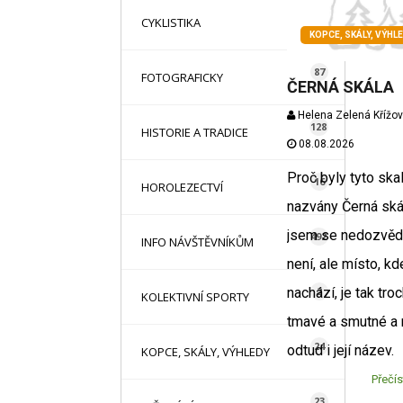
16
CYKLISTIKA
KOPCE, SKÁLY, VÝHL
87
FOTOGRAFICKY
ČERNÁ SKÁLA
Helena Zelená Křížo
128
HISTORIE A TRADICE
08.08.2026
Proč byly tyto skal
16
HOROLEZECTVÍ
nazvány Černá skál
jsem se nedozvědě
492
INFO NÁVŠTĚVNÍKŮM
není, ale místo, kd
2
nachází, je tak tro
KOLEKTIVNÍ SPORTY
tmavé a smutné a
24
odtud i její název.
KOPCE, SKÁLY, VÝHLEDY
Přečís
23