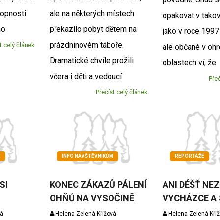
opnosti
ale na některých místech
opakovat v tako
ho
překazilo pobyt dětem na
jako v roce 1997
prázdninovém táboře.
t celý článek
ale občané v oh
Dramatické chvíle prožili
oblastech ví, že
včera i děti a vedoucí
Přeč
Přečíst celý článek
E
INFO NÁVŠTĚVNÍKŮM
REPORTÁŽE
SI
KONEC ZÁKAZŮ PÁLENÍ
ANI DÉŠŤ NE
OHŇŮ NA VYSOČINĚ
VYCHÁZCE A
vá
Helena Zelená Křížová
Helena Zelená Kří