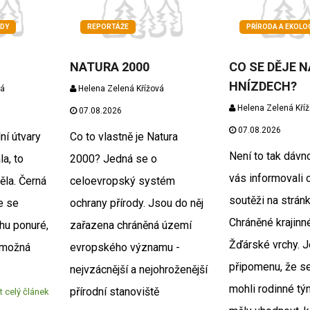
EDY
REPORTÁŽE
PŘÍRODA A EKOLO
NATURA 2000
CO SE DĚJE 
HNÍZDECH?
vá
Helena Zelená Křížová
Helena Zelená Kří
07.08.2026
07.08.2026
ní útvary
Co to vlastně je Natura
Není to tak dávn
a, to
2000? Jedná se o
vás informovali 
la. Černá
celoevropský systém
soutěži na strán
e se
ochrany přírody. Jsou do něj
Chráněné krajinn
chu ponuré,
zařazena chráněná území
Žďárské vrchy. 
 možná
evropského významu -
připomenu, že se
nejvzácnější a nejohroženější
mohli rodinné tý
přírodní stanoviště
t celý článek