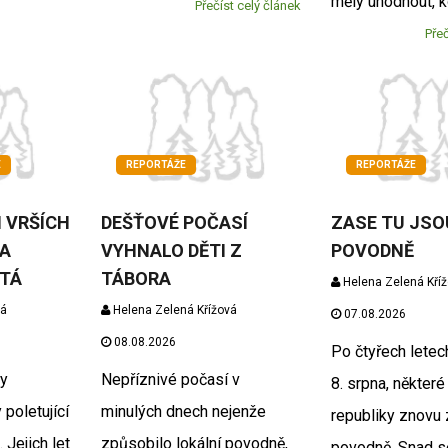
měly uhodnout, k
Přečíst celý článek
Přeč
E
REPORTÁŽE
REPORTÁŽE
 VRŠÍCH
DEŠŤOVÉ POČASÍ
ZASE TU JSO
A
VYHNALO DĚTI Z
POVODNĚ
STÁ
TÁBORA
Helena Zelená Kří
vá
Helena Zelená Křížová
07.08.2026
08.08.2026
Po čtyřech letech
y
Nepříznivé počasí v
8. srpna, některé
 poletující
minulých dnech nejenže
republiky znovu 
 Jejich let
způsobilo lokální povodně,
povodně. Snad 