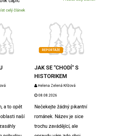
olik čapíc
íst celý článek
REPORTÁŽE
U
JAK SE "CHODÍ" S
HISTORIKEM
žová
Helena Zelená Křížová
08.08.2026
, a to opět
Nečekejte žádný pikantní
 oblasti naší
románek. Název je sice
zasáhly
trochu zavádějící, ale
se nebudou
opravdu vám zde chci