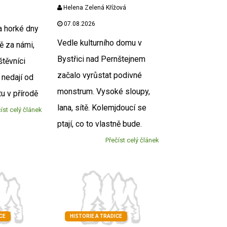
Helena Zelená Křížová
07.08.2026
a horké dny
Vedle kulturního domu v
ně za námi,
Bystřici nad Pernštejnem
štěvníci
začalo vyrůstat podivné
 nedají od
monstrum. Vysoké sloupy,
u v přírodě
lana, sítě. Kolemjdoucí se
íst celý článek
ptají, co to vlastně bude.
Přečíst celý článek
CE
HISTORIE A TRADICE