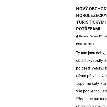
NOVÝ OBCHOD
HOROLEZECKÝ
TURISTICKÝMI
POTŘEBAMI
Helena Zelená Křížo
08.08.2026
Ty tam jsou doby,
obchůdky rostly j
po dešti. Většinu z
dávno převálcovaly
supermarkety, kter
vše pod jednou st
Přesto se pár men
obchodů ještě udr