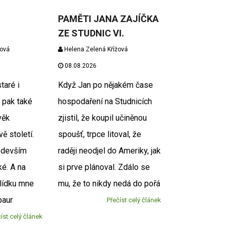
PAMĚTI JANA ZAJÍČKA
ZE STUDNIC VI.
žová
Helena Zelená Křížová
08.08.2026
aré i
Když Jan po nějakém čase
a pak také
hospodaření na Studnicích
věk
zjistil, že koupil učiněnou
vě století.
spoušť, trpce litoval, že
ředevším
raději neodjel do Ameriky, jak
é. A na
si prve plánoval. Zdálo se
hlídku mne
mu, že to nikdy nedá do pořá
paur
Přečíst celý článek
íst celý článek