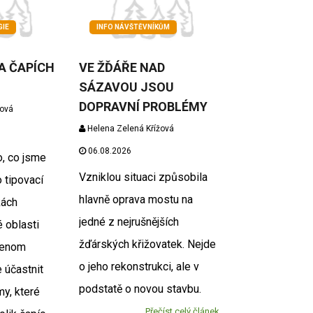
GIE
INFO NÁVŠTĚVNÍKŮM
NA ČAPÍCH
VE ŽĎÁŘE NAD
SÁZAVOU JSOU
DOPRAVNÍ PROBLÉMY
žová
Helena Zelená Křížová
06.08.2026
o, co jsme
Vzniklou situaci způsobila
o tipovací
hlavně oprava mostu na
kách
jedné z nejrušnějších
é oblasti
žďárských křižovatek. Nejde
Jenom
o jeho rekonstrukci, ale v
 účastnit
podstatě o novou stavbu.
my, které
Přečíst celý článek