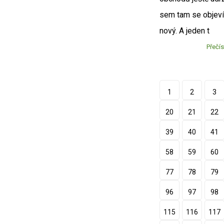
sem tam se objeví 
nový. A jeden t
Přečís
1
2
3
20
21
22
39
40
41
58
59
60
77
78
79
96
97
98
115
116
117