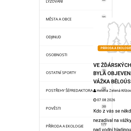
LYŽOVÁNÍ
31
MĚSTA A OBCE
13
ODJINUD
PŘÍRODA A EKOLOGI
42
OSOBNOSTI
VE ŽĎÁRSKÝCH
71
OSTATNÍ SPORTY
BYLA OBJEVEN
VÁŽKA BĚLOÚ
12
POSTŘEHY ŠÉFREDAKTORA
Helena Zelená Křížo
07.08.2026
30
POVĚSTI
Kdo z vás se někd
nezadíval na vážky
177
PŘÍRODA A EKOLOGIE
nad vodní hladinou.