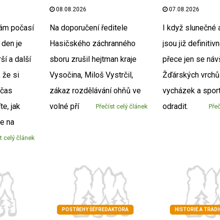
08.08.2026
07.08.2026
nám počasí
Na doporučení ředitele
I když slunečné 
 den je
Hasičského záchranného
jsou již definitiv
ší a další
sboru zrušil hejtman kraje
přece jen se náv
 že si
Vysočina, Miloš Vystrčil,
Žďárských vrchů
bčas
zákaz rozdělávání ohňů ve
vycházek a sport
te, jak
volné pří
odradit.
Přečíst celý článek
Přeč
e na
t celý článek
POSTŘEHY ŠÉFREDAKTORA
HISTORIE A TRADI