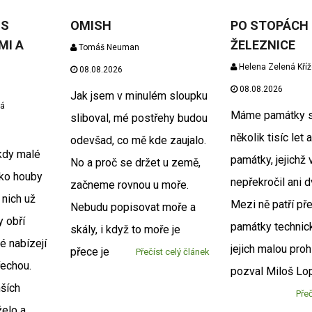
 S
OMISH
PO STOPÁCH
MI A
ŽELEZNICE
Tomáš Neuman
Helena Zelená Kří
08.08.2026
08.08.2026
Jak jsem v minulém sloupku
vá
Máme památky st
sliboval, mé postřehy budou
několik tisíc let 
odevšad, co mě kde zaujalo.
 kdy malé
památky, jejichž 
No a proč se držet u země,
ako houby
nepřekročil ani d
začneme rovnou u moře.
 nich už
Mezi ně patří p
Nebudu popisovat moře a
 obří
památky technick
skály, i když to moře je
é nabízejí
jejich malou pro
přece je
Přečíst celý článek
řechou.
pozval Miloš Lo
ších
Přeč
želo a