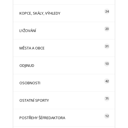
24
KOPCE, SKÁLY, VÝHLEDY
23
LYŽOVÁNÍ
31
MĚSTA A OBCE
13
ODJINUD
42
OSOBNOSTI
71
OSTATNÍ SPORTY
12
POSTŘEHY ŠÉFREDAKTORA