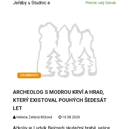
Jeřáby u Studnic a
Přečíst celý článek
OSOBNOSTI
ARCHEOLOG S MODROU KRVÍ A HRAD,
KTERÝ EXISTOVAL POUHÝCH ŠEDESÁT
LET
Helena Zelená Křížová
10.08.2026
Ačkoliv je Ludvík Belcredi skutečný hrabě, velice