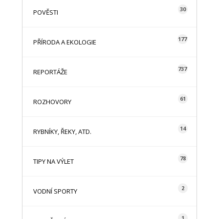
30
POVĚSTI
177
PŘÍRODA A EKOLOGIE
737
REPORTÁŽE
61
ROZHOVORY
14
RYBNÍKY, ŘEKY, ATD.
78
TIPY NA VÝLET
2
VODNÍ SPORTY
1