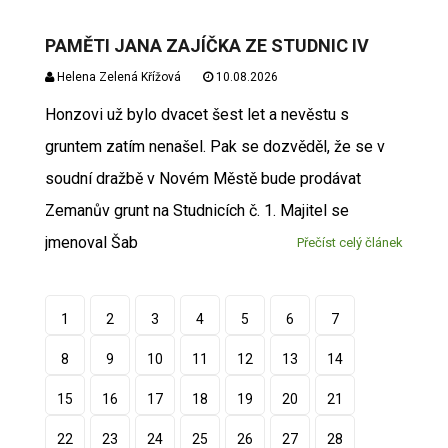
PAMĚTI JANA ZAJÍČKA ZE STUDNIC IV
Helena Zelená Křížová
10.08.2026
Honzovi už bylo dvacet šest let a nevěstu s
gruntem zatím nenašel. Pak se dozvěděl, že se v
soudní dražbě v Novém Městě bude prodávat
Zemanův grunt na Studnicích č. 1. Majitel se
jmenoval Šab
Přečíst celý článek
1
2
3
4
5
6
7
8
9
10
11
12
13
14
15
16
17
18
19
20
21
22
23
24
25
26
27
28