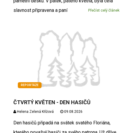
pamětní desku. V pátek, pátého května, byla celá
slavnost připravena a paní
Přečíst celý článek
REPORTÁŽE
ČTVRTÝ KVĚTEN - DEN HASIČŮ
Helena Zelená Křížová
09.08.2026
Den hasičů připadá na svátek svatého Floriána,
kterého považují hasiči za svého patrona. Už dříve