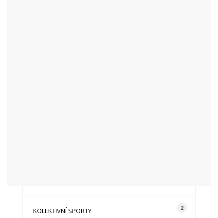
KATEGORIE
48
AKTUALITY
16
CYKLISTIKA
87
FOTOGRAFICKY
128
HISTORIE A TRADICE
16
HOROLEZECTVÍ
492
INFO NÁVŠTĚVNÍKŮM
2
KOLEKTIVNÍ SPORTY