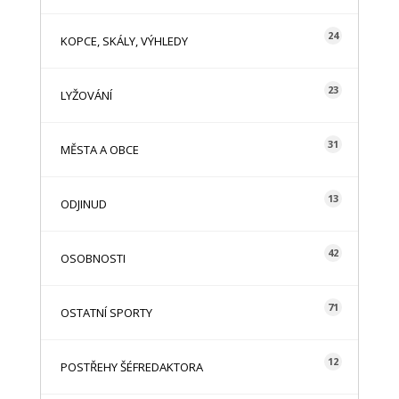
24
KOPCE, SKÁLY, VÝHLEDY
23
LYŽOVÁNÍ
31
MĚSTA A OBCE
13
ODJINUD
42
OSOBNOSTI
71
OSTATNÍ SPORTY
12
POSTŘEHY ŠÉFREDAKTORA