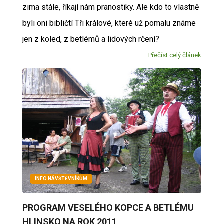
zima stále, říkají nám pranostiky. Ale kdo to vlastně
byli oni bibličtí Tři králové, které už pomalu známe
jen z koled, z betlémů a lidových rčení?
Přečíst celý článek
INFO NÁVŠTĚVNÍKŮM
PROGRAM VESELÉHO KOPCE A BETLÉMU
HLINSKO NA ROK 2011