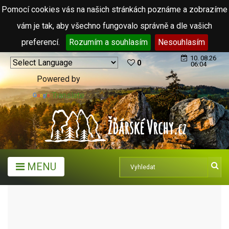
Pomocí cookies vás na našich stránkách poznáme a zobrazíme
vám je tak, aby všechno fungovalo správně a dle vašich
preferencí.
Rozumím a souhlasím
Nesouhlasím
10. 08.26
0
06:04
Powered by
Translate
MENU
ARCHIV ČLÁNKŮ (2006 - 2011)