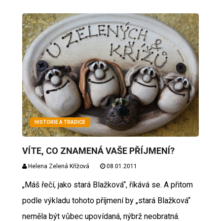
HISTORIE A TRADICE
VÍTE, CO ZNAMENÁ VAŠE PŘÍJMENÍ?
Helena Zelená Křížová
08.01.2011
„Máš řečí, jako stará Blažková“, říkává se. A přitom
podle výkladu tohoto příjmení by „stará Blažková“
neměla být vůbec upovídaná, nýbrž neobratná.