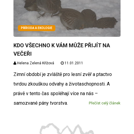
PŘÍRODA A EKOLOGIE
KDO VŠECHNO K VÁM MŮŽE PŘIJÍT NA
VEČEŘI
Helena Zelená Křížová
11.01.2011
Zimní období je zvláště pro lesní zvěř a ptactvo
tvrdou zkouškou odvahy a životaschopnosti. A
právě v tento čas spoléhají více na nás –
samozvané pány tvorstva.
Přečíst celý článek