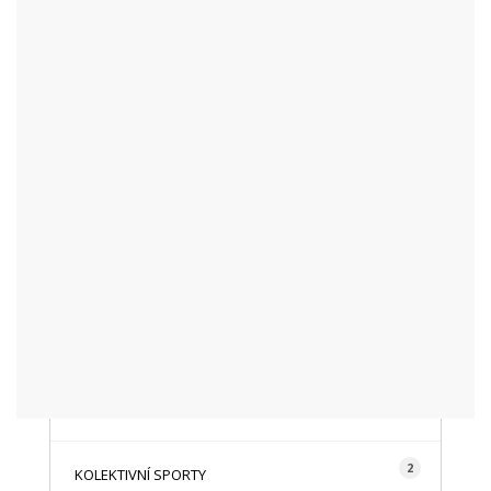
KATEGORIE
48
AKTUALITY
16
CYKLISTIKA
87
FOTOGRAFICKY
128
HISTORIE A TRADICE
16
HOROLEZECTVÍ
492
INFO NÁVŠTĚVNÍKŮM
2
KOLEKTIVNÍ SPORTY