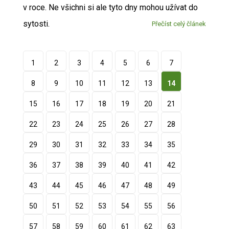
v roce. Ne všichni si ale tyto dny mohou užívat do
sytosti.
Přečíst celý článek
1
2
3
4
5
6
7
8
9
10
11
12
13
14
15
16
17
18
19
20
21
22
23
24
25
26
27
28
29
30
31
32
33
34
35
36
37
38
39
40
41
42
43
44
45
46
47
48
49
50
51
52
53
54
55
56
57
58
59
60
61
62
63