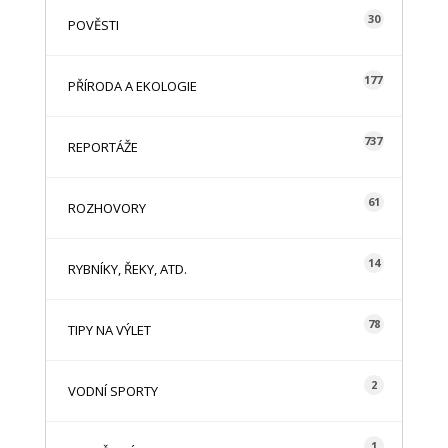
30
POVĚSTI
177
PŘÍRODA A EKOLOGIE
737
REPORTÁŽE
61
ROZHOVORY
14
RYBNÍKY, ŘEKY, ATD.
78
TIPY NA VÝLET
2
VODNÍ SPORTY
1