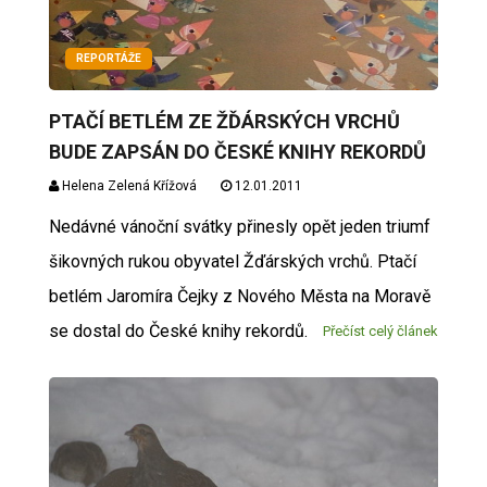
REPORTÁŽE
PTAČÍ BETLÉM ZE ŽĎÁRSKÝCH VRCHŮ
BUDE ZAPSÁN DO ČESKÉ KNIHY REKORDŮ
Helena Zelená Křížová
12.01.2011
Nedávné vánoční svátky přinesly opět jeden triumf
šikovných rukou obyvatel Žďárských vrchů. Ptačí
betlém Jaromíra Čejky z Nového Města na Moravě
se dostal do České knihy rekordů.
Přečíst celý článek