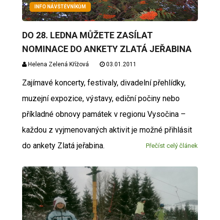
INFO NÁVŠTĚVNÍKŮM
DO 28. LEDNA MŮŽETE ZASÍLAT
NOMINACE DO ANKETY ZLATÁ JEŘABINA
Helena Zelená Křížová
03.01.2011
Zajímavé koncerty, festivaly, divadelní přehlídky,
muzejní expozice, výstavy, ediční počiny nebo
příkladné obnovy památek v regionu Vysočina –
každou z vyjmenovaných aktivit je možné přihlásit
do ankety Zlatá jeřabina.
Přečíst celý článek