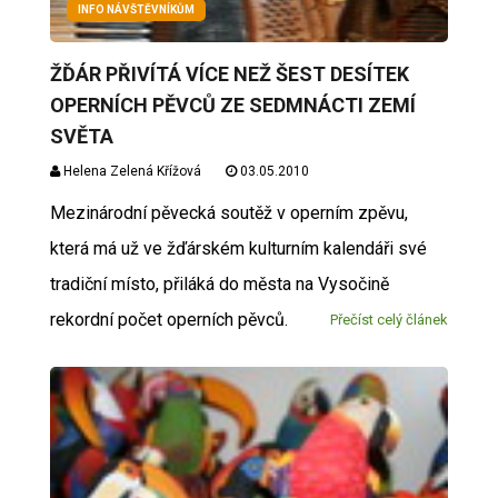
INFO NÁVŠTĚVNÍKŮM
ŽĎÁR PŘIVÍTÁ VÍCE NEŽ ŠEST DESÍTEK
OPERNÍCH PĚVCŮ ZE SEDMNÁCTI ZEMÍ
SVĚTA
Helena Zelená Křížová
03.05.2010
Mezinárodní pěvecká soutěž v operním zpěvu,
která má už ve žďárském kulturním kalendáři své
tradiční místo, přiláká do města na Vysočině
rekordní počet operních pěvců.
Přečíst celý článek