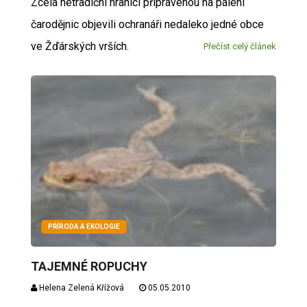
Zcela netradiční hranici připravenou na pálení
čarodějnic objevili ochranáři nedaleko jedné obce
ve Žďárských vrších.
Přečíst celý článek
PŘÍRODA A EKOLOGIE
TAJEMNÉ ROPUCHY
Helena Zelená Křížová
05.05.2010