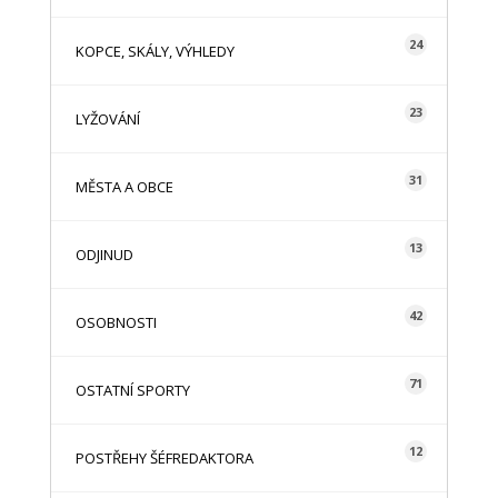
24
KOPCE, SKÁLY, VÝHLEDY
23
LYŽOVÁNÍ
31
MĚSTA A OBCE
13
ODJINUD
42
OSOBNOSTI
71
OSTATNÍ SPORTY
12
POSTŘEHY ŠÉFREDAKTORA