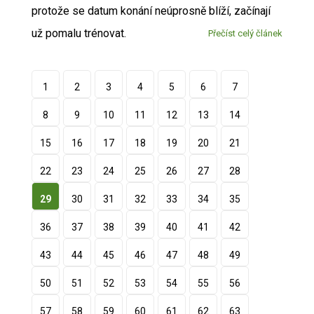
protože se datum konání neúprosně blíží, začínají
už pomalu trénovat.
Přečíst celý článek
1
2
3
4
5
6
7
8
9
10
11
12
13
14
15
16
17
18
19
20
21
22
23
24
25
26
27
28
29
30
31
32
33
34
35
36
37
38
39
40
41
42
43
44
45
46
47
48
49
50
51
52
53
54
55
56
57
58
59
60
61
62
63