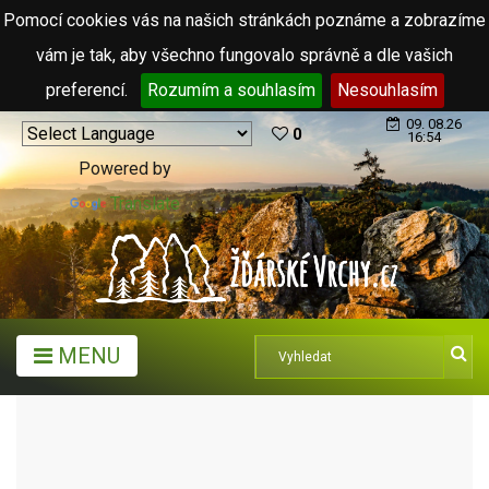
Pomocí cookies vás na našich stránkách poznáme a zobrazíme
vám je tak, aby všechno fungovalo správně a dle vašich
preferencí.
Rozumím a souhlasím
Nesouhlasím
09. 08.26
0
16:54
Powered by
Translate
MENU
ARCHIV ČLÁNKŮ (2006 - 2011)