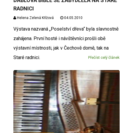
ĎÁBLOVA BIBLE SE ZABYDLELA NA STARÉ
RADNICI
Helena Zelená Křížová
04.05.2010
Výstava nazvaná „Poselství dřeva“ byla slavnostně
zahájena. První hosté i návštěvníci prošli obě
výstavní místnosti, jak v Čechově domě, tak na
Staré radnici.
Přečíst celý článek