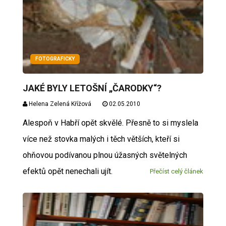
FOTOGRAFICKY
JAKÉ BYLY LETOŠNÍ „ČARODKY“?
Helena Zelená Křížová
02.05.2010
Alespoň v Habří opět skvělé. Přesně to si myslela
více než stovka malých i těch větších, kteří si
ohňovou podívanou plnou úžasných světelných
efektů opět nenechali ujít.
Přečíst celý článek