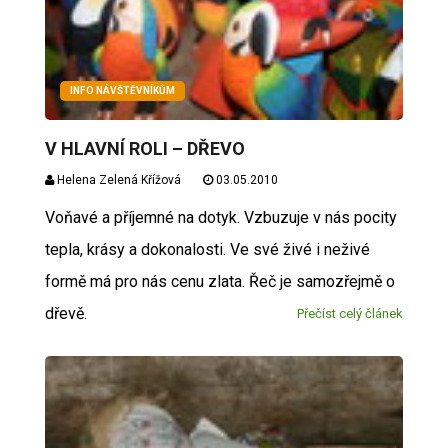
INFO NÁVŠTĚVNÍKŮM
V HLAVNÍ ROLI – DŘEVO
Helena Zelená Křížová
03.05.2010
Voňavé a příjemné na dotyk. Vzbuzuje v nás pocity
tepla, krásy a dokonalosti. Ve své živé i neživé
formě má pro nás cenu zlata. Řeč je samozřejmě o
dřevě.
Přečíst celý článek