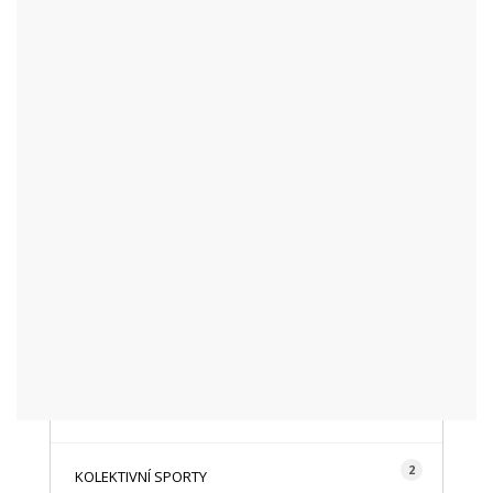
KATEGORIE
48
AKTUALITY
16
CYKLISTIKA
87
FOTOGRAFICKY
128
HISTORIE A TRADICE
16
HOROLEZECTVÍ
492
INFO NÁVŠTĚVNÍKŮM
2
KOLEKTIVNÍ SPORTY