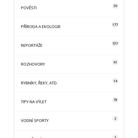
30
POVĚSTI
177
PŘÍRODA A EKOLOGIE
737
REPORTÁŽE
61
ROZHOVORY
14
RYBNÍKY, ŘEKY, ATD.
78
TIPY NA VÝLET
2
VODNÍ SPORTY
1