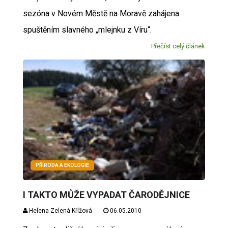
sezóna v Novém Městě na Moravě zahájena
spuštěním slavného „mlejnku z Víru“.
Přečíst celý článek
PŘÍRODA A EKOLOGIE
I TAKTO MŮŽE VYPADAT ČARODĚJNICE
Helena Zelená Křížová
06.05.2010