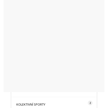
KATEGORIE
48
AKTUALITY
16
CYKLISTIKA
87
FOTOGRAFICKY
128
HISTORIE A TRADICE
16
HOROLEZECTVÍ
492
INFO NÁVŠTĚVNÍKŮM
2
KOLEKTIVNÍ SPORTY