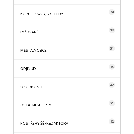
24
KOPCE, SKÁLY, VÝHLEDY
23
LYŽOVÁNÍ
31
MĚSTA A OBCE
13
ODJINUD
42
OSOBNOSTI
71
OSTATNÍ SPORTY
12
POSTŘEHY ŠÉFREDAKTORA