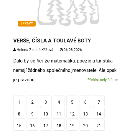
ZPRÁVY
VERŠE, ČÍSLA A TOULAVÉ BOTY
Helena Zelená Křížová
06.08.2026
Dalo by se říci, že matematika, poezie a turistika
nemají žádného společného jmenovatele. Ale opak
je pravdou.
Přečíst celý článek
1
2
3
4
5
6
7
8
9
10
11
12
13
14
15
16
17
18
19
20
21