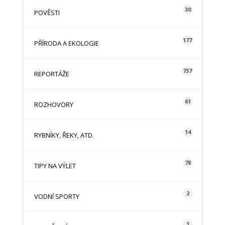
30
POVĚSTI
177
PŘÍRODA A EKOLOGIE
737
REPORTÁŽE
61
ROZHOVORY
14
RYBNÍKY, ŘEKY, ATD.
78
TIPY NA VÝLET
2
VODNÍ SPORTY
1