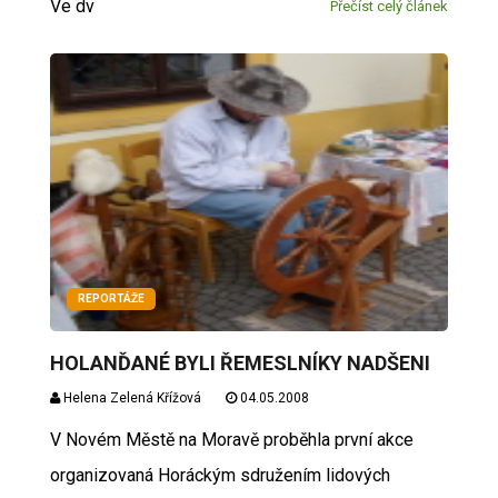
Ve dv
Přečíst celý článek
REPORTÁŽE
HOLANĎANÉ BYLI ŘEMESLNÍKY NADŠENI
Helena Zelená Křížová
04.05.2008
V Novém Městě na Moravě proběhla první akce
organizovaná Horáckým sdružením lidových