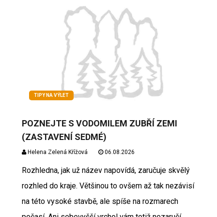
TIPY NA VÝLET
POZNEJTE S VODOMILEM ZUBŘÍ ZEMI
(ZASTAVENÍ SEDMÉ)
Helena Zelená Křížová
06.08.2026
Rozhledna, jak už název napovídá, zaručuje skvělý
rozhled do kraje. Většinou to ovšem až tak nezávisí
na této vysoké stavbě, ale spíše na rozmarech
počasí. Ani sebevyšší vrchol vám totiž nezaručí