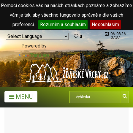
Pomocí cookies vás na našich stránkách poznáme a zobrazíme
vám je tak, aby všechno fungovalo správně a dle vašich
preferencí.
Rozumím a souhlasím
Nesouhlasím
06. 08.26
0
07:37
Powered by
Translate
MENU
ARCHIV ČLÁNKŮ (2006 - 2011)