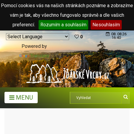
Pomocí cookies vás na našich stránkách poznáme a zobrazíme
vám je tak, aby všechno fungovalo správně a dle vašich
preferencí.
Rozumím a souhlasím
Nesouhlasím
08. 08.26
0
16:40
Powered by
Translate
MENU
ARCHIV ČLÁNKŮ (2006 - 2011)