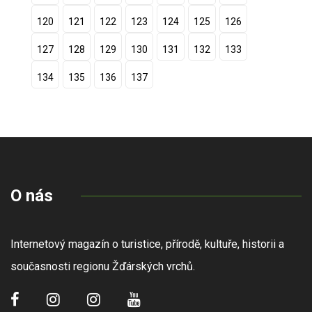
120
121
122
123
124
125
126
127
128
129
130
131
132
133
134
135
136
137
O nás
Internetový magazín o turistice, přírodě, kultuře, historii a
současnosti regionu Žďárských vrchů.