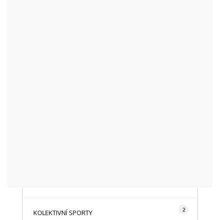
KATEGORIE
48
AKTUALITY
16
CYKLISTIKA
87
FOTOGRAFICKY
128
HISTORIE A TRADICE
16
HOROLEZECTVÍ
492
INFO NÁVŠTĚVNÍKŮM
2
KOLEKTIVNÍ SPORTY