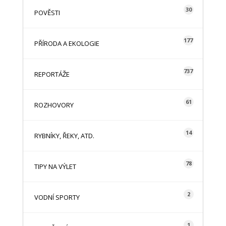
30
POVĚSTI
177
PŘÍRODA A EKOLOGIE
737
REPORTÁŽE
61
ROZHOVORY
14
RYBNÍKY, ŘEKY, ATD.
78
TIPY NA VÝLET
2
VODNÍ SPORTY
1