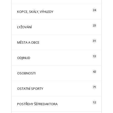
24
KOPCE, SKÁLY, VÝHLEDY
23
LYŽOVÁNÍ
31
MĚSTA A OBCE
13
ODJINUD
42
OSOBNOSTI
71
OSTATNÍ SPORTY
12
POSTŘEHY ŠÉFREDAKTORA