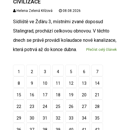
CIVILIZACE
Helena Zelená Křížová
08.08.2026
Sídliště ve Žďáru 3, místními zvané doposud
Stalingrad, prochází celkovou obnovou. V těchto
dnech se právě provádí kolaudace nové kanalizace,
která potrvá až do konce dubna.
Přečíst celý článek
1
2
3
4
5
6
7
8
9
10
11
12
13
14
15
16
17
18
19
20
21
22
23
24
25
26
27
28
29
30
31
32
33
34
35
36
37
38
39
40
41
42