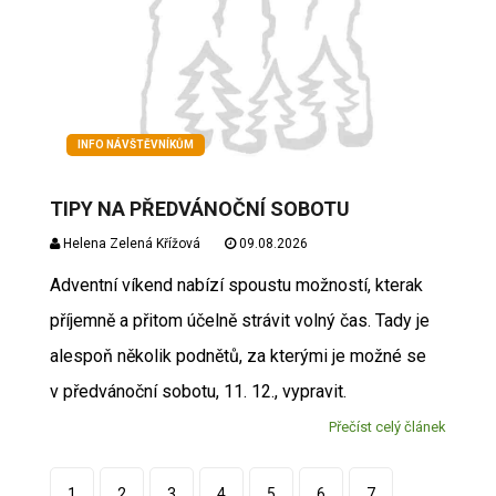
INFO NÁVŠTĚVNÍKŮM
TIPY NA PŘEDVÁNOČNÍ SOBOTU
Helena Zelená Křížová
09.08.2026
Adventní víkend nabízí spoustu možností, kterak
příjemně a přitom účelně strávit volný čas. Tady je
alespoň několik podnětů, za kterými je možné se
v předvánoční sobotu, 11. 12., vypravit.
Přečíst celý článek
1
2
3
4
5
6
7