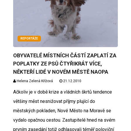
REPORTÁŽE
OBYVATELÉ MÍSTNÍCH ČÁSTÍ ZAPLATÍ ZA
POPLATKY ZE PSŮ ČTYŘIKRÁT VÍCE,
NĚKTEŘÍ LIDÉ V NOVÉM MĚSTĚ NAOPA
Helena Zelená Křížová
21.12.2010
Ačkoliv je v době krize a vládních škrtů tendence
většiny měst nesnižovat příjmy plující do
městských pokladen, Nové Město na Moravě se
vydalo opačnou cestou. Zastupitelé hned na svém
prvním zasedání totiž odhlasovali téměř poloviční