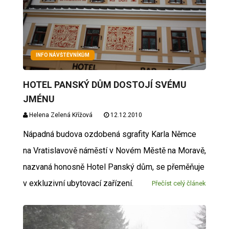
INFO NÁVŠTĚVNÍKŮM
HOTEL PANSKÝ DŮM DOSTOJÍ SVÉMU
JMÉNU
Helena Zelená Křížová
12.12.2010
Nápadná budova ozdobená sgrafity Karla Němce
na Vratislavově náměstí v Novém Městě na Moravě,
nazvaná honosně Hotel Panský dům, se přeměňuje
v exkluzivní ubytovací zařízení.
Přečíst celý článek