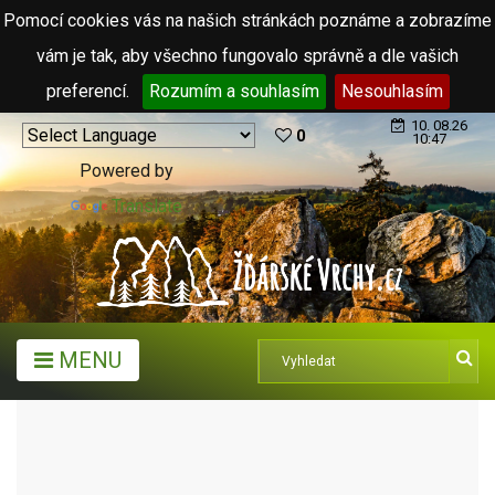
Pomocí cookies vás na našich stránkách poznáme a zobrazíme
vám je tak, aby všechno fungovalo správně a dle vašich
preferencí.
Rozumím a souhlasím
Nesouhlasím
10. 08.26
0
10:47
Powered by
Translate
MENU
ARCHIV ČLÁNKŮ (2006 - 2011)