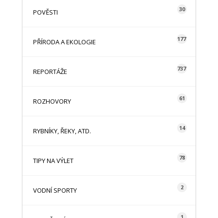
30
POVĚSTI
177
PŘÍRODA A EKOLOGIE
737
REPORTÁŽE
61
ROZHOVORY
14
RYBNÍKY, ŘEKY, ATD.
78
TIPY NA VÝLET
2
VODNÍ SPORTY
1