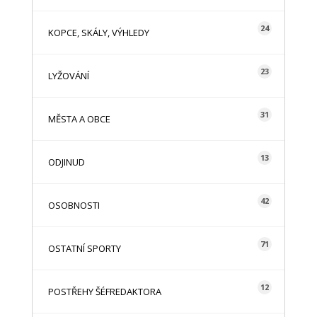
24
KOPCE, SKÁLY, VÝHLEDY
23
LYŽOVÁNÍ
31
MĚSTA A OBCE
13
ODJINUD
42
OSOBNOSTI
71
OSTATNÍ SPORTY
12
POSTŘEHY ŠÉFREDAKTORA