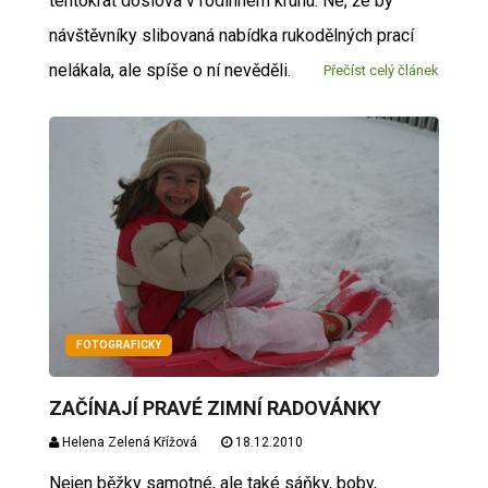
tentokrát doslova v rodinném kruhu. Ne, že by
návštěvníky slibovaná nabídka rukodělných prací
nelákala, ale spíše o ní nevěděli.
Přečíst celý článek
FOTOGRAFICKY
ZAČÍNAJÍ PRAVÉ ZIMNÍ RADOVÁNKY
Helena Zelená Křížová
18.12.2010
Nejen běžky samotné, ale také sáňky, boby,