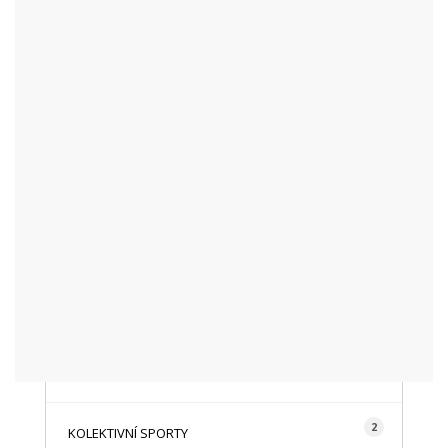
KATEGORIE
48
AKTUALITY
16
CYKLISTIKA
87
FOTOGRAFICKY
128
HISTORIE A TRADICE
16
HOROLEZECTVÍ
492
INFO NÁVŠTĚVNÍKŮM
2
KOLEKTIVNÍ SPORTY