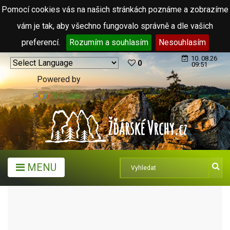
Pomocí cookies vás na našich stránkách poznáme a zobrazíme
vám je tak, aby všechno fungovalo správně a dle vašich
preferencí.
Rozumím a souhlasím
Nesouhlasím
10. 08.26
0
09:51
Powered by
Translate
MENU
ARCHIV ČLÁNKŮ (2006 - 2011)