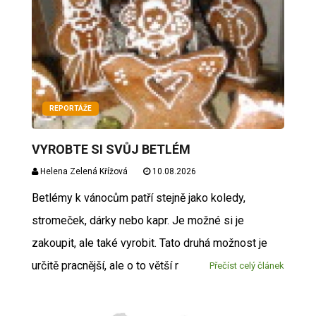
REPORTÁŽE
VYROBTE SI SVŮJ BETLÉM
Helena Zelená Křížová
10.08.2026
Betlémy k vánocům patří stejně jako koledy,
stromeček, dárky nebo kapr. Je možné si je
zakoupit, ale také vyrobit. Tato druhá možnost je
určitě pracnější, ale o to větší r
Přečíst celý článek