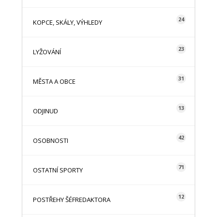
24
KOPCE, SKÁLY, VÝHLEDY
23
LYŽOVÁNÍ
31
MĚSTA A OBCE
13
ODJINUD
42
OSOBNOSTI
71
OSTATNÍ SPORTY
12
POSTŘEHY ŠÉFREDAKTORA