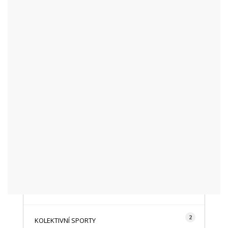
KATEGORIE
48
AKTUALITY
16
CYKLISTIKA
87
FOTOGRAFICKY
128
HISTORIE A TRADICE
16
HOROLEZECTVÍ
492
INFO NÁVŠTĚVNÍKŮM
2
KOLEKTIVNÍ SPORTY