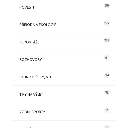
30
POVĚSTI
177
PŘÍRODA A EKOLOGIE
737
REPORTÁŽE
61
ROZHOVORY
14
RYBNÍKY, ŘEKY, ATD.
78
TIPY NA VÝLET
2
VODNÍ SPORTY
1