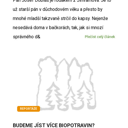
Pan Josef Dobiáš je rodákem z Jimramova. Je to
už starší pán v důchodovém věku a přesto by
mnohé mladší takzvaně strčil do kapsy. Nejenže
nesedává doma v bačkorách, tak, jak si mnozí
správného d&
Přečíst celý článek
REPORTÁŽE
BUDEME JÍST VÍCE BIOPOTRAVIN?