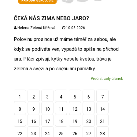
PŘÍRODA A EKOLOGIE
ČEKÁ NÁS ZIMA NEBO JARO?
Helena Zelená Křížová
10.08.2026
Polovinu prosince už máme téměř za sebou, ale
když se podíváte ven, vypadá to spíše na příchod
jara. Ptáci zpívají, kytky vesele kvetou, tráva je
zelená a svěží a po sněhu ani památky.
Přečíst celý článek
1
2
3
4
5
6
7
8
9
10
11
12
13
14
15
16
17
18
19
20
21
22
23
24
25
26
27
28