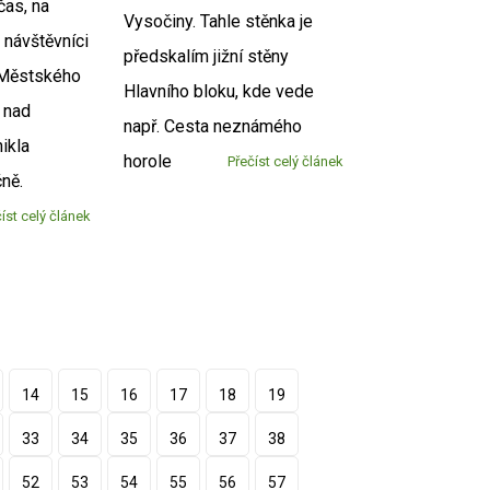
čas, na
Vysočiny. Tahle stěnka je
 návštěvníci
předskalím jižní stěny
o Městského
Hlavního bloku, kde vede
 nad
např. Cesta neznámého
ikla
horole
Přečíst celý článek
čně.
íst celý článek
14
15
16
17
18
19
33
34
35
36
37
38
52
53
54
55
56
57