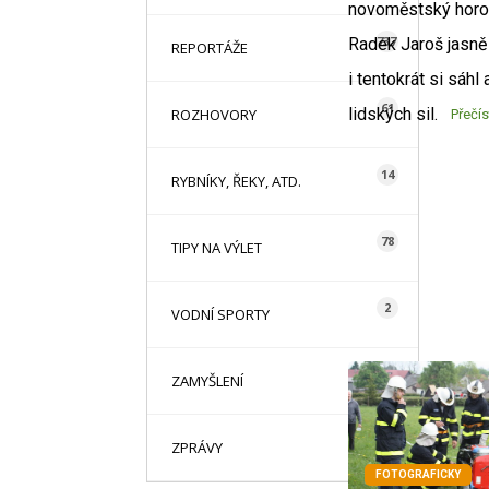
novoměstský horo
737
Radek Jaroš jasně 
REPORTÁŽE
i tentokrát si sáhl
61
lidských sil.
ROZHOVORY
Přečís
14
RYBNÍKY, ŘEKY, ATD.
78
TIPY NA VÝLET
2
VODNÍ SPORTY
1
ZAMYŠLENÍ
85
ZPRÁVY
FOTOGRAFICKY