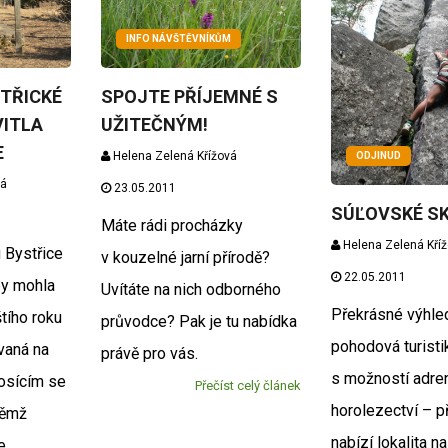
INFO NÁVŠTĚVNÍKŮM
TŘICKÉ
SPOJTE PŘÍJEMNÉ S
ITLA
UŽITEČNÝM!
E
Helena Zelená Křížová
ODJINUD
vá
23.05.2011
SÚĽOVSKÉ S
Máte rádi procházky
Helena Zelená Kří
 Bystřice
v kouzelné jarní přírodě?
22.05.2011
by mohla
Uvítáte na nich odborného
Překrásné výhle
tího roku
průvodce? Pak je tu nabídka
pohodová turisti
vaná na
právě pro vás.
s možností adre
osícím se
Přečíst celý článek
horolezectví – p
němž
nabízí lokalita n
e