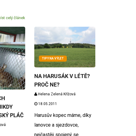
.
íst celý článek
TIPY NA VÝLET
NA HARUSÁK V LÉTĚ?
PROČ NE?
Helena Zelená Křížová
CH
18.05.2011
IKDY
SKÝ PLÁČ
Harusův kopec máme, díky
lanovce a sjezdovce,
žová
nejčastěji spojený se