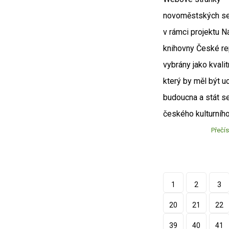
novoměstských se
v rámci projektu N
knihovny České re
vybrány jako kvalitn
který by měl být u
budoucna a stát s
českého kulturního
Přečís
1
2
3
20
21
22
39
40
41