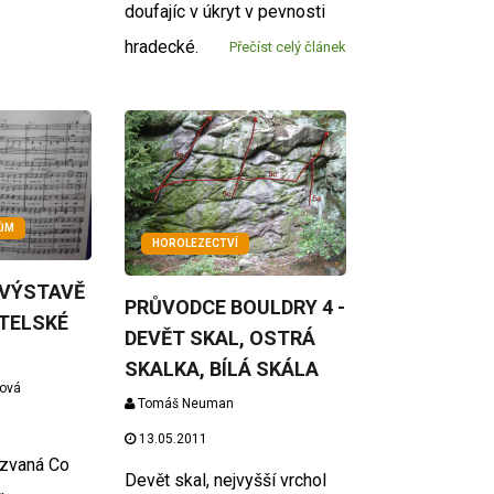
doufajíc v úkryt v pevnosti
hradecké.
Přečíst celý článek
KŮM
HOROLEZECTVÍ
 VÝSTAVĚ
PRŮVODCE BOULDRY 4 -
TELSKÉ
DEVĚT SKAL, OSTRÁ
SKALKA, BÍLÁ SKÁLA
žová
Tomáš Neuman
13.05.2011
azvaná Co
Devět skal, nejvyšší vrchol