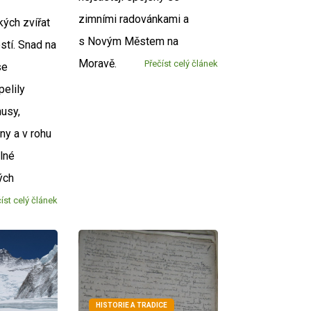
zimními radovánkami a
ých zvířat
s Novým Městem na
stí. Snad na
Moravě.
Přečíst celý článek
se
elily
husy,
ny a v rohu
plné
ých
íst celý článek
HISTORIE A TRADICE