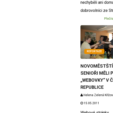
nechyběli ani dom
dobrovolníci ze St
Přečís
REPORTÁŽE
NOVOMĚSTŠTÍ
SENIOŘI MĚLI 
„WEBOVKY“ V 
REPUBLICE
Helena Zelená Křížo
15.05.2011
Webové stránky