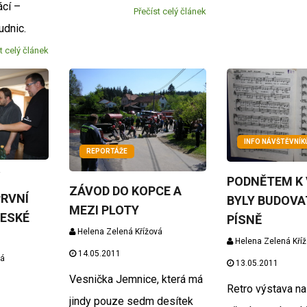
ácí –
Přečíst celý článek
udnic.
t celý článek
INFO NÁVŠTĚVNÍ
REPORTÁŽE
PODNĚTEM K
ZÁVOD DO KOPCE A
PRVNÍ
BYLY BUDOVA
MEZI PLOTY
ČESKÉ
PÍSNĚ
Helena Zelená Křížová
Helena Zelená Kří
14.05.2011
vá
13.05.2011
Vesnička Jemnice, která má
Retro výstava n
jindy pouze sedm desítek