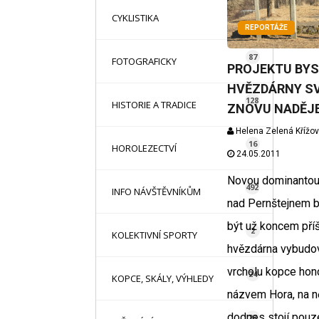
16
CYKLISTIKA
REPORTÁŽE
87
FOTOGRAFICKY
PROJEKTU BYS
HVĚZDÁRNY SV
128
HISTORIE A TRADICE
ZNOVU NADĚJ
Helena Zelená Křížo
16
HOROLEZECTVÍ
24.05.2011
Novou dominantou
492
INFO NÁVŠTĚVNÍKŮM
nad Pernštejnem 
být už koncem příš
2
KOLEKTIVNÍ SPORTY
hvězdárna vybudo
vrcholu kopce hon
24
KOPCE, SKÁLY, VÝHLEDY
názvem Hora, na 
dodnes stojí pouz
23