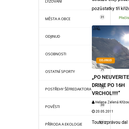
LYŽOVÁNÍ
pozůstatky tří kří
31
Přečís
MĚSTA A OBCE
13
ODJINUD
42
OSOBNOSTI
ODJINUD
71
OSTATNÍ SPORTY
„PO NEUVERIT
DRINE PO 16H
12
POSTŘEHY ŠÉFREDAKTORA
VRCHOL!!!!“
Helena Zelená Křížo
30
POVĚSTI
20.05.2011
Touto zprávou dal
177
PŘÍRODA A EKOLOGIE