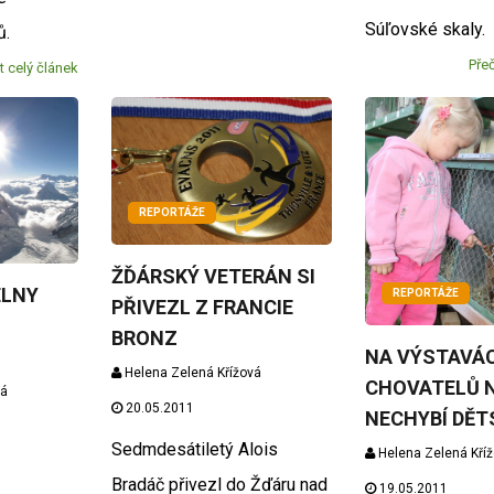
Súľovské skaly
žů.
Přeč
t celý článek
REPORTÁŽE
ŽĎÁRSKÝ VETERÁN SI
ELNY
REPORTÁŽE
PŘIVEZL Z FRANCIE
BRONZ
NA VÝSTAVÁ
Helena Zelená Křížová
CHOVATELŮ N
vá
20.05.2011
NECHYBÍ DĚT
Sedmdesátiletý Alois
Helena Zelená Kří
Bradáč přivezl do Žďáru nad
19.05.2011