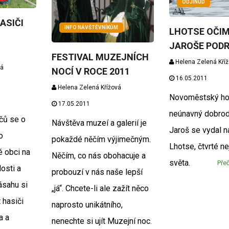
ODJINUD
ASIČI
INFO NÁVŠTĚVNÍKŮM
LHOTSE OČI
JAROŠE POD
FESTIVAL MUZEJNÍCH
Helena Zelená Kří
vá
NOCÍ V ROCE 2011
16.05.2011
Helena Zelená Křížová
Novoměstský ho
17.05.2011
neúnavný dobro
čů se o
Návštěva muzeí a galerií je
Jaroš se vydal n
o
pokaždé něčím výjimečným.
Lhotse, čtvrté ne
é obci na
Něčím, co nás obohacuje a
světa.
Přeč
osti a
probouzí v nás naše lepší
ásahu si
„já“. Chcete-li ale zažít něco
t hasiči
naprosto unikátního,
a a
nenechte si ujít Muzejní noc.