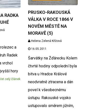
PRUSKO-RAKOUSKÁ
MA RADKA
VÁLKA V ROCE 1866 V
RUHÉ
NOVÉM MĚSTĚ NA
žová
MORAVĚ (5)
Helena Zelená Křížová
rolezec a
16.05.2011
druh Radek
Šarvátky na Žďárecku Kolem
a vrchol
čtvrté hodiny odpolední byla
jvyšší hory
bitva u Hradce Králové
íst celý článek
neodvratně ztracena a dán
povel k všeobecnému
ústupu. Rakouské vojsko
ustupovalo směrem jižním,