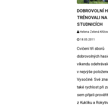
DOBROVOLNÍ H
TRÉNOVALI NA
STUDNICÍCH
Helena Zelená Křížo
18.05.2011
Cvičení tří sborů
dobrovolných hasi
víkendu odehrával
v nejvýše položen
Vysočině. Své znal
také rychlost při z
sem přijeli prověři
z Kuklíku a Rokytn