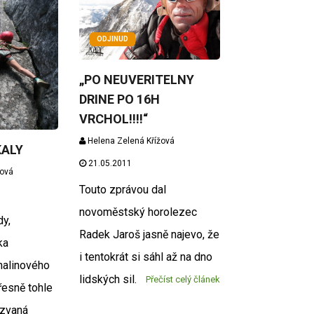
ODJINUD
„PO NEUVERITELNY
DRINE PO 16H
VRCHOL!!!!“
Helena Zelená Křížová
KALY
21.05.2011
žová
Touto zprávou dal
novoměstský horolezec
dy,
Radek Jaroš jasně najevo, že
ka
i tentokrát si sáhl až na dno
nalinového
lidských sil.
Přečíst celý článek
řesně tohle
azvaná