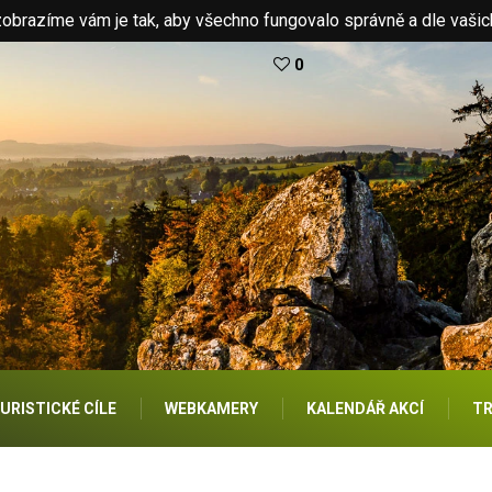
brazíme vám je tak, aby všechno fungovalo správně a dle vašic
0
URISTICKÉ CÍLE
WEBKAMERY
KALENDÁŘ AKCÍ
TR