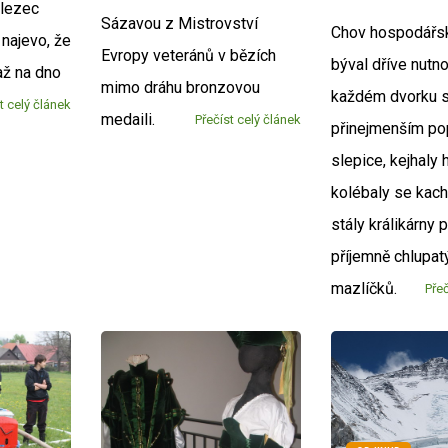
lezec
Sázavou z Mistrovství
Chov hospodářsk
najevo, že
Evropy veteránů v bězích
býval dříve nutno
 až na dno
mimo dráhu bronzovou
každém dvorku 
t celý článek
medaili.
Přečíst celý článek
přinejmenším pop
slepice, kejhaly 
kolébaly se kach
stály králikárny 
příjemně chlupat
mazlíčků.
Přeč