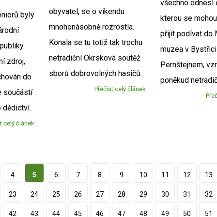
všechno odnesl 
obyvatel, se o víkendu
niorů byly
kterou se mohou
mnohonásobně rozrostla.
árodní
přijít podívat d
Konala se tu totiž tak trochu
publiky
muzea v Bystřici
netradiční Okrsková soutěž
í zdroj,
Pernštejnem, vzn
sborů dobrovolných hasičů.
chován do
poněkud netradi
Přečíst celý článek
e součástí
Přeč
 dědictví.
t celý článek
4
5
6
7
8
9
10
11
12
13
23
24
25
26
27
28
29
30
31
32
42
43
44
45
46
47
48
49
50
51