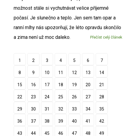
možnost stále si vychutnávat velice příjemné
počasí. Je slunečno a teplo. Jen sem tam opar a
ranní mlhy nás upozorňují, že léto opravdu skončilo
a zima není už moc daleko.
Přečíst celý článek
1
2
3
4
5
6
7
8
9
10
11
12
13
14
15
16
17
18
19
20
21
22
23
24
25
26
27
28
29
30
31
32
33
34
35
36
37
38
39
40
41
42
43
44
45
46
47
48
49