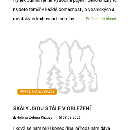
Hynek Jurman je na Vysočině pojem. Jeho knížky tu
najdete téměř v každé domácnosti, o vesnických a
městských knihovnách nemluv
Přečíst celý článek
KOPCE, SKÁLY, VÝHLEDY
SKÁLY JSOU STÁLE V OBLEŽENÍ
Helena Zelená Křížová
08.08.2026
I když se nám blíží konec října, příroda nám dává