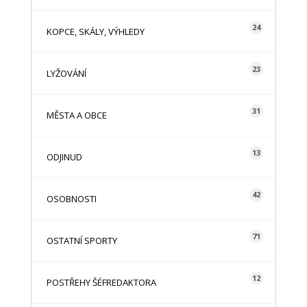
24
KOPCE, SKÁLY, VÝHLEDY
23
LYŽOVÁNÍ
31
MĚSTA A OBCE
13
ODJINUD
42
OSOBNOSTI
71
OSTATNÍ SPORTY
12
POSTŘEHY ŠÉFREDAKTORA