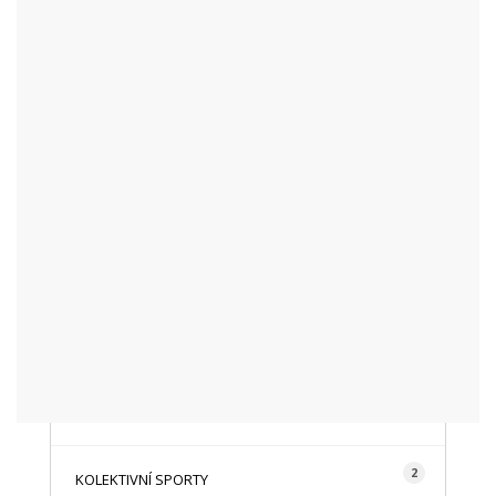
KATEGORIE
48
AKTUALITY
16
CYKLISTIKA
87
FOTOGRAFICKY
128
HISTORIE A TRADICE
16
HOROLEZECTVÍ
492
INFO NÁVŠTĚVNÍKŮM
2
KOLEKTIVNÍ SPORTY