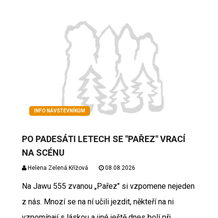
INFO NÁVŠTĚVNÍKŮM
PO PADESÁTI LETECH SE "PAŘEZ" VRACÍ
NA SCÉNU
Helena Zelená Křížová
08.08.2026
Na Jawu 555 zvanou „Pařez" si vzpomene nejeden
z nás. Mnozí se na ní učili jezdit, někteří na ni
vzpomínají s láskou a jiné ještě dnes bolí při