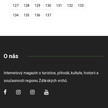
127
128
129
130
131
132
133
134
135
136
137
O nás
Internetový magazín o turistice, přírodě, kultuře, historii a
současnosti regionu Žďárských vrchů.