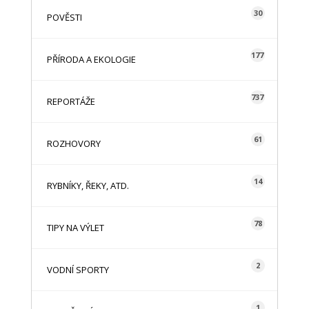
30
POVĚSTI
177
PŘÍRODA A EKOLOGIE
737
REPORTÁŽE
61
ROZHOVORY
14
RYBNÍKY, ŘEKY, ATD.
78
TIPY NA VÝLET
2
VODNÍ SPORTY
1