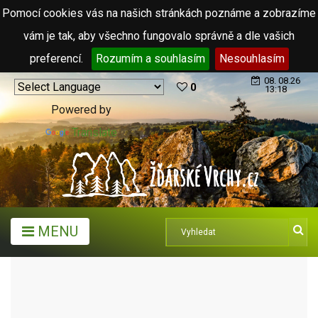
Pomocí cookies vás na našich stránkách poznáme a zobrazíme
vám je tak, aby všechno fungovalo správně a dle vašich
preferencí.
Rozumím a souhlasím
Nesouhlasím
08. 08.26
0
13:18
Powered by
Translate
MENU
ARCHIV ČLÁNKŮ (2006 - 2011)