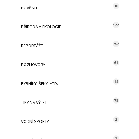
30
POVĚSTI
177
PŘÍRODA A EKOLOGIE
737
REPORTÁŽE
61
ROZHOVORY
14
RYBNÍKY, ŘEKY, ATD.
78
TIPY NA VÝLET
2
VODNÍ SPORTY
1