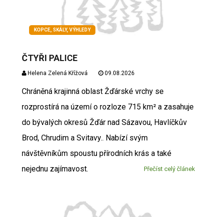
KOPCE, SKÁLY, VÝHLEDY
ČTYŘI PALICE
Helena Zelená Křížová
09.08.2026
Chráněná krajinná oblast Žďárské vrchy se
rozprostírá na území o rozloze 715 km² a zasahuje
do bývalých okresů Žďár nad Sázavou, Havlíčkův
Brod, Chrudim a Svitavy.. Nabízí svým
návštěvníkům spoustu přírodních krás a také
nejednu zajímavost.
Přečíst celý článek