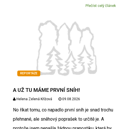
Přečíst celý článek
REPORTÁŽE
A UŽ TU MÁME PRVNÍ SNÍH!
Helena Zelená Křížová
09.08.2026
No říkat tomu, co napadlo první sníh je snad trochu
přehnané, ale sněhový poprašek to určitě je. A
protože jsem nenašla žádnou pranostiku, která by