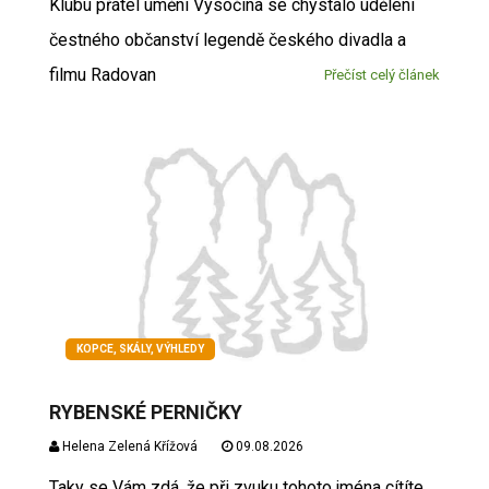
Klubu přátel umění Vysočina se chystalo udělení
čestného občanství legendě českého divadla a
filmu Radovan
Přečíst celý článek
KOPCE, SKÁLY, VÝHLEDY
RYBENSKÉ PERNIČKY
Helena Zelená Křížová
09.08.2026
Taky se Vám zdá, že při zvuku tohoto jména cítíte