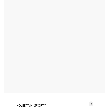
KATEGORIE
48
AKTUALITY
16
CYKLISTIKA
87
FOTOGRAFICKY
128
HISTORIE A TRADICE
16
HOROLEZECTVÍ
492
INFO NÁVŠTĚVNÍKŮM
2
KOLEKTIVNÍ SPORTY