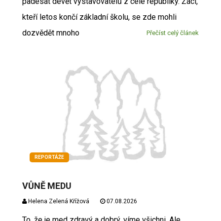
padesát devět vystavovatelů z celé republiky. Žáci,
kteří letos končí základní školu, se zde mohli
dozvědět mnoho
Přečíst celý článek
REPORTÁŽE
VŮNĚ MEDU
Helena Zelená Křížová
07.08.2026
To, že je med zdravý a dobrý, víme všichni. Ale