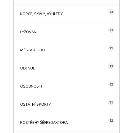
24
KOPCE, SKÁLY, VÝHLEDY
23
LYŽOVÁNÍ
31
MĚSTA A OBCE
13
ODJINUD
42
OSOBNOSTI
71
OSTATNÍ SPORTY
12
POSTŘEHY ŠÉFREDAKTORA