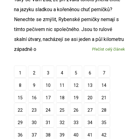
na jazyku sladkou a kořeněnou chuť perníčků?
Nenechte se zmýlit, Rybenské perničky nemají s
tímto pečivem nic společného. Jsou to rulové
skalní útvary, nacházejí se asi jeden a půl kilometru
západně o
Přečíst celý článek
1
2
3
4
5
6
7
8
9
10
11
12
13
14
15
16
17
18
19
20
21
22
23
24
25
26
27
28
29
30
31
32
33
34
35
36
37
38
39
40
41
42