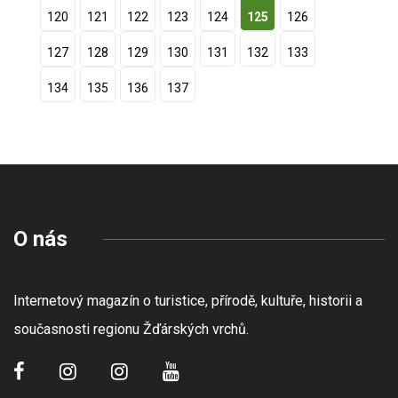
120
121
122
123
124
125
126
127
128
129
130
131
132
133
134
135
136
137
O nás
Internetový magazín o turistice, přírodě, kultuře, historii a
současnosti regionu Žďárských vrchů.