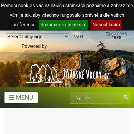
Pomocí cookies vás na našich stránkách poznáme a zobrazíme
vám je tak, aby všechno fungovalo správně a dle vašich
preferencí.
Rozumím a souhlasím
Nesouhlasím
09. 08.26
0
18:35
Powered by
Translate
MENU
ARCHIV ČLÁNKŮ (2006 - 2011)