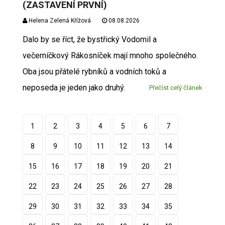
(ZASTAVENÍ PRVNÍ)
Helena Zelená Křížová
08.08.2026
Dalo by se říct, že bystřický Vodomil a
večerníčkový Rákosníček mají mnoho společného.
Oba jsou přátelé rybníků a vodních toků a
neposeda je jeden jako druhý.
Přečíst celý článek
1
2
3
4
5
6
7
8
9
10
11
12
13
14
15
16
17
18
19
20
21
22
23
24
25
26
27
28
29
30
31
32
33
34
35