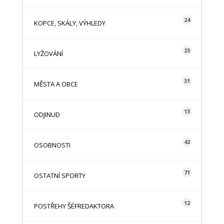
24
KOPCE, SKÁLY, VÝHLEDY
23
LYŽOVÁNÍ
31
MĚSTA A OBCE
13
ODJINUD
42
OSOBNOSTI
71
OSTATNÍ SPORTY
12
POSTŘEHY ŠÉFREDAKTORA