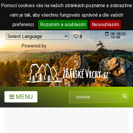
Pomocí cookies vás na našich stránkách poznáme a zobrazíme
vám je tak, aby všechno fungovalo správně a dle vašich
preferencí.
Rozumím a souhlasím
Nesouhlasím
08. 08.26
0
10:48
Powered by
Translate
MENU
ARCHIV ČLÁNKŮ (2006 - 2011)