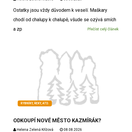
Ostatky jsou vždy důvodem k veselí. Maškary
chodí od chalupy k chalupě, všude se ozývá smích
a zp
Přečíst celý článek
RYBNÍKY, ŘEKY, ATD.
ODKOUPÍ NOVÉ MĚSTO KAZMÍRÁK?
Helena Zelená Křížová
08.08.2026