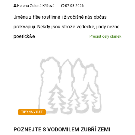
Helena Zelená Křížová
07.08.2026
Jména z říše rostlinné i živočišné nás občas
překvapují. Někdy jsou stroze vědecké, jindy něžně
poetick&e
Přečíst celý článek
TIPY NA VÝLET
POZNEJTE S VODOMILEM ZUBŘÍ ZEMI