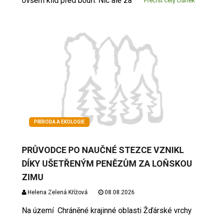
ovšem klid před bouří. Nic ale za
Přečíst celý článek
PŘÍRODA A EKOLOGIE
PRŮVODCE PO NAUČNÉ STEZCE VZNIKL
DÍKY UŠETŘENÝM PENĚZŮM ZA LOŇSKOU
ZIMU
Helena Zelená Křížová
08.08.2026
Na území Chráněné krajinné oblasti Žďárské vrchy