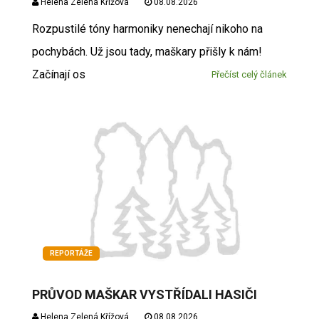
Helena Zelená Křížová
08.08.2026
Rozpustilé tóny harmoniky nenechají nikoho na
pochybách. Už jsou tady, maškary přišly k nám!
Začínají os
Přečíst celý článek
REPORTÁŽE
PRŮVOD MAŠKAR VYSTŘÍDALI HASIČI
Helena Zelená Křížová
08.08.2026