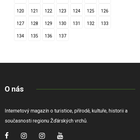
120
121
122
123
124
125
126
127
128
129
130
131
132
133
134
135
136
137
O nás
Internetový magazín o turistice, přírodě, kultuře, historii a
současnosti regionu Žďárských vrchů.