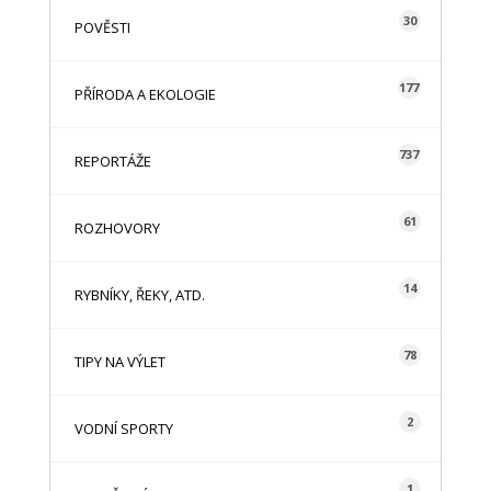
30
POVĚSTI
177
PŘÍRODA A EKOLOGIE
737
REPORTÁŽE
61
ROZHOVORY
14
RYBNÍKY, ŘEKY, ATD.
78
TIPY NA VÝLET
2
VODNÍ SPORTY
1