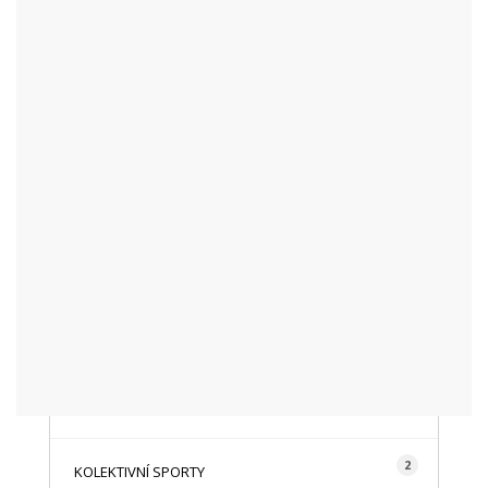
KATEGORIE
48
AKTUALITY
16
CYKLISTIKA
87
FOTOGRAFICKY
128
HISTORIE A TRADICE
16
HOROLEZECTVÍ
492
INFO NÁVŠTĚVNÍKŮM
2
KOLEKTIVNÍ SPORTY