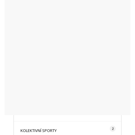
KATEGORIE
48
AKTUALITY
16
CYKLISTIKA
87
FOTOGRAFICKY
128
HISTORIE A TRADICE
16
HOROLEZECTVÍ
492
INFO NÁVŠTĚVNÍKŮM
2
KOLEKTIVNÍ SPORTY