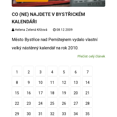
CO (NE) NAJDETE V BYSTŘICKÉM
KALENDÁŘI
Helena Zelená Křížová
08.12.2009
Město Bystřice nad Pernštejnem vydalo vlastní
velký nástěnný kalendář na rok 2010.
Přečíst celý článek
1
2
3
4
5
6
7
8
9
10
11
12
13
14
15
16
17
18
19
20
21
22
23
24
25
26
27
28
29
30
31
32
33
34
35