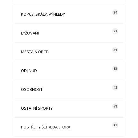
24
KOPCE, SKÁLY, VÝHLEDY
23
LYŽOVÁNÍ
31
MĚSTA A OBCE
13
ODJINUD
42
OSOBNOSTI
71
OSTATNÍ SPORTY
12
POSTŘEHY ŠÉFREDAKTORA