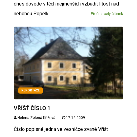
dnes dovede v těch nejmenších vzbudit lítost nad
nebohou Popelk
Přečíst celý článek
REPORTÁŽE
VŘÍŠŤ ČÍSLO 1
Helena Zelená Křížová
17.12.2009
Číslo popisné jedna ve vesničce zvané Vříšť