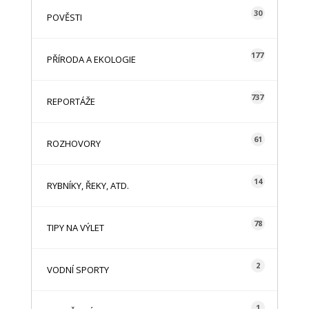
30
POVĚSTI
177
PŘÍRODA A EKOLOGIE
737
REPORTÁŽE
61
ROZHOVORY
14
RYBNÍKY, ŘEKY, ATD.
78
TIPY NA VÝLET
2
VODNÍ SPORTY
1