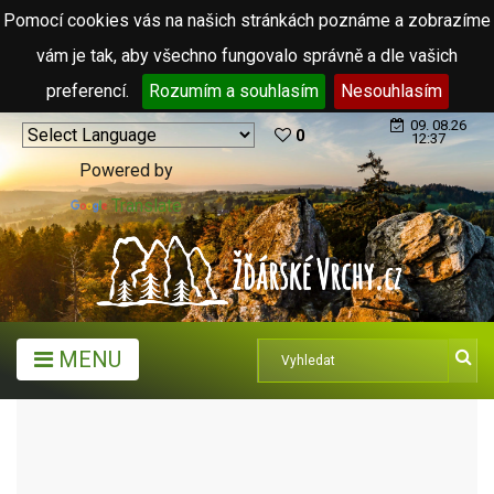
Pomocí cookies vás na našich stránkách poznáme a zobrazíme
vám je tak, aby všechno fungovalo správně a dle vašich
preferencí.
Rozumím a souhlasím
Nesouhlasím
09. 08.26
0
12:37
Powered by
Translate
MENU
ARCHIV ČLÁNKŮ (2006 - 2011)