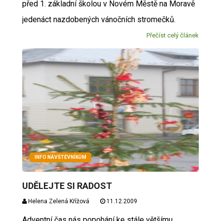
před 1. základní školou v Novém Městě na Moravě
jedenáct nazdobených vánočních stromečků.
Přečíst celý článek
INFO NÁVŠTĚVNÍKŮM
UDĚLEJTE SI RADOST
Helena Zelená Křížová
11.12.2009
Adventní čas nás popohání ke stále většímu