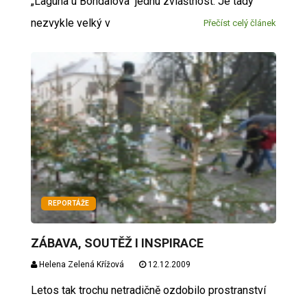
„Laguna u Bohdalova“ jednu zvláštnost. Je tady
nezvykle velký v
Přečíst celý článek
REPORTÁŽE
ZÁBAVA, SOUTĚŽ I INSPIRACE
Helena Zelená Křížová
12.12.2009
Letos tak trochu netradičně ozdobilo prostranství