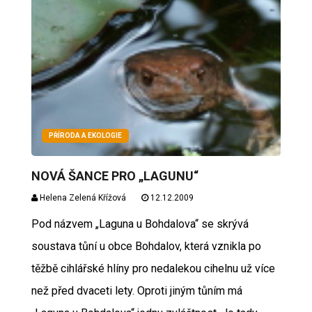
PŘÍRODA A EKOLOGIE
NOVÁ ŠANCE PRO „LAGUNU“
Helena Zelená Křížová
12.12.2009
Pod názvem „Laguna u Bohdalova“ se skrývá
soustava tůní u obce Bohdalov, která vznikla po
těžbě cihlářské hlíny pro nedalekou cihelnu už více
než před dvaceti lety. Oproti jiným tůním má