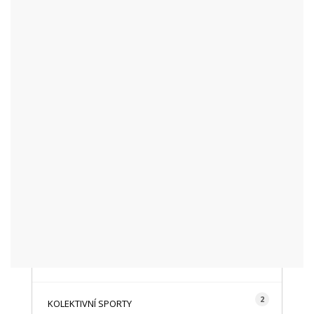
KATEGORIE
48
AKTUALITY
16
CYKLISTIKA
87
FOTOGRAFICKY
128
HISTORIE A TRADICE
16
HOROLEZECTVÍ
492
INFO NÁVŠTĚVNÍKŮM
2
KOLEKTIVNÍ SPORTY