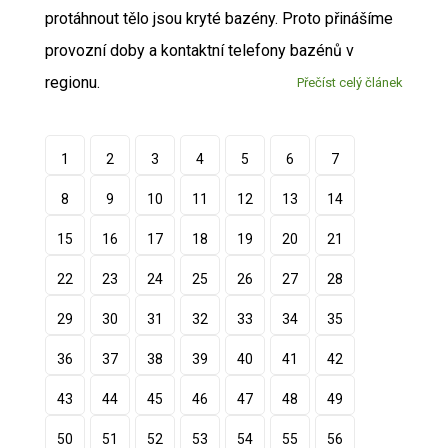
protáhnout tělo jsou kryté bazény. Proto přinášíme
provozní doby a kontaktní telefony bazénů v
regionu.
Přečíst celý článek
1
2
3
4
5
6
7
8
9
10
11
12
13
14
15
16
17
18
19
20
21
22
23
24
25
26
27
28
29
30
31
32
33
34
35
36
37
38
39
40
41
42
43
44
45
46
47
48
49
50
51
52
53
54
55
56