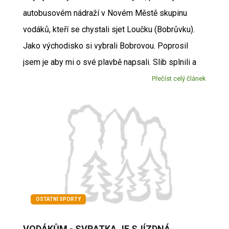
autobusovém nádraží v Novém Městě skupinu
vodáků, kteří se chystali sjet Loučku (Bobrůvku).
Jako východisko si vybrali Bobrovou. Poprosil
jsem je aby mi o své plavbě napsali. Slib splnili a
Přečíst celý článek
OSTATNÍ SPORTY
VODÁKŮM - SVRATKA JE SJÍZDNÁ