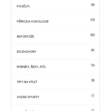
30
POVĚSTI
177
PŘÍRODA A EKOLOGIE
737
REPORTÁŽE
61
ROZHOVORY
14
RYBNÍKY, ŘEKY, ATD.
78
TIPY NA VÝLET
2
VODNÍ SPORTY
1