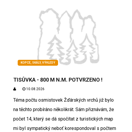
KOPCE, SKÁLY, VÝHLEDY
TISŮVKA - 800 M N.M. POTVRZENO !
10.08.2026
Téma počtu osmistovek Žďárských vrchů již bylo
na těchto probíráno několikrát. Sám přiznávám, že
počet 14, který se dá spočítat z turistických map
mi byl sympatický neboť korespondoval s počtem