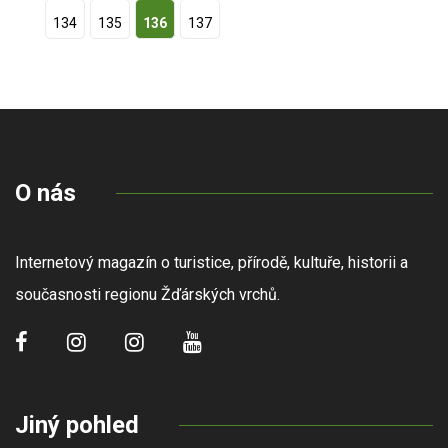
134
135
136
137
O nás
Internetový magazín o turistice, přírodě, kultuře, historii a
současnosti regionu Žďárských vrchů.
Jiný pohled