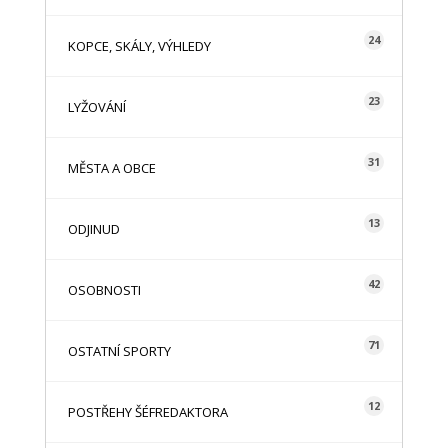
24
KOPCE, SKÁLY, VÝHLEDY
23
LYŽOVÁNÍ
31
MĚSTA A OBCE
13
ODJINUD
42
OSOBNOSTI
71
OSTATNÍ SPORTY
12
POSTŘEHY ŠÉFREDAKTORA